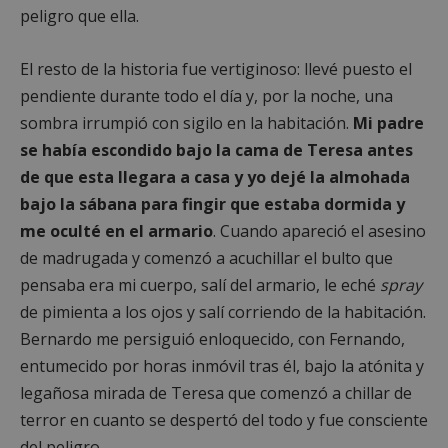
Nombre
Vencimiento
Descripció
peligro que ella.
Dominio
Nombre
Proveedor
/
Dominio
Vencimiento
Des
__Secure-
.youtube.com
5 meses 4
ROLLOUT_TOKEN
semanas
__gpi
.alcorconhoy.com
1 año 4
Es 
Proveedor
/
El resto de la historia fue vertiginoso: llevé puesto el
Nombre
Vencimiento
Descr
semanas
que
Dominio
ttwid
.tiktok.com
11 meses 4
Esta cookie 
coo
pendiente durante todo el día y, por la noche, una
semanas
asocia
util
test_cookie
15 minutos
Doubl
Google LLC
comúnmen
fine
sombra irrumpió con sigilo en la habitación.
Mi padre
(que 
.doubleclick.net
con análisis
seg
prop
entrega de
anál
se había escondido bajo la cama de Teresa antes
de Go
contenido
rec
estab
personaliza
inf
de que esta llegara a casa y yo dejé la almohada
esta 
basado en
sob
para
interaccion
inte
bajo la sábana para fingir que estaba dormida y
dete
de usuario,
de l
si el
pero sin
y mé
me oculté en el armario
. Cuando apareció el asesino
nave
detalles
ren
del vi
específicos,
del 
de madrugada y comenzó a acuchillar el bulto que
del s
una
para
admi
categorizac
pensaba era mi cuerpo, salí del armario, le eché
spray
exp
cooki
general es
del 
de pimienta a los ojos y salí corriendo de la habitación.
difícil.
IDE
1 año 4
Esta 
Google LLC
OAID
1 año
Asoc
OpenX
semanas
es
.doubleclick.net
Bernardo me persiguió enloquecido, con Fernando,
pla
Technologies Inc.
estab
publ
ads.alcorconhoy.com
por
entumecido por horas inmóvil tras él, bajo la atónita y
ban
Doubl
para
y llev
legañosa mirada de Teresa que comenzó a chillar de
Regi
cabo
han
infor
terror en cuanto se despertó del todo y fue consciente
anu
sobr
espe
el us
del peligro.