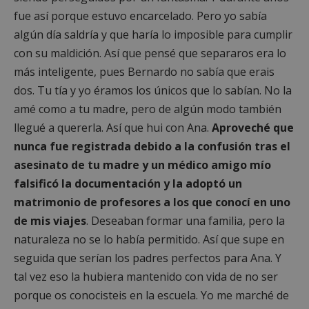
Cookies de preferencias
fue así porque estuvo encarcelado. Pero yo sabía
Cookies de funcionalidad
algún día saldría y que haría lo imposible para cumplir
Cookies no clasificadas
con su maldición. Así que pensé que separaros era lo
más inteligente, pues Bernardo no sabía que erais
Las cookies estrictamente necesarias permiten la
funcionalidad principal del sitio web, como el
dos. Tu tía y yo éramos los únicos que lo sabían. No la
inicio de sesión de usuario y la gestión de cuentas.
amé como a tu madre, pero de algún modo también
El sitio web no se puede utilizar correctamente sin
las cookies estrictamente necesarias.
llegué a quererla. Así que hui con Ana.
Aproveché que
Proveedor
/
nunca fue registrada debido a la confusión tras el
Nombre
Vencimient
Dominio
asesinato de tu madre y un médico amigo mío
PHPSESSID
Sesión
PHP.net
falsificó la documentación y la adoptó un
alcorconhoy.com
matrimonio de profesores a los que conocí en uno
de mis viajes
. Deseaban formar una familia, pero la
naturaleza no se lo había permitido. Así que supe en
seguida que serían los padres perfectos para Ana. Y
tal vez eso la hubiera mantenido con vida de no ser
porque os conocisteis en la escuela. Yo me marché de