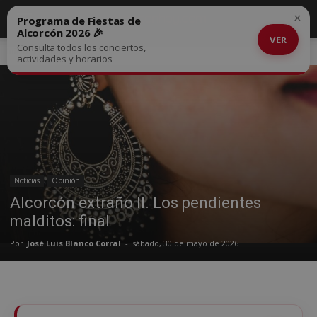
×
Programa de Fiestas de
Alcorcón 2026 🎉
VER
Consulta todos los conciertos,
Inicio
Noticias
actividades y horarios
Noticias
Opinión
Alcorcón extraño II. Los pendientes
malditos: final
Por
José Luis Blanco Corral
-
sábado, 30 de mayo de 2026