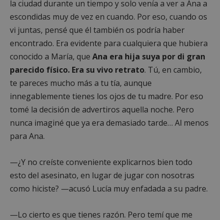
la ciudad durante un tiempo y solo venía a ver a Ana a
escondidas muy de vez en cuando. Por eso, cuando os
vi juntas, pensé que él también os podría haber
Google
encontrado. Era evidente para cualquiera que hubiera
Privacy Policy
conocido a María, que
Ana era hija suya por di gran
parecido físico. Era su vivo retrato
. Tú, en cambio,
te pareces mucho más a tu tía, aunque
innegablemente tienes los ojos de tu madre. Por eso
AWSALBCORS
1 semana
Amazon.com
tomé la decisión de advertiros aquella noche. Pero
Inc.
embed.bsky.app
nunca imaginé que ya era demasiado tarde… Al menos
para Ana.
—¿Y no creíste conveniente explicarnos bien todo
esto del asesinato, en lugar de jugar con nosotras
como hiciste? —acusó Lucía muy enfadada a su padre.
—Lo cierto es que tienes razón. Pero temí que me