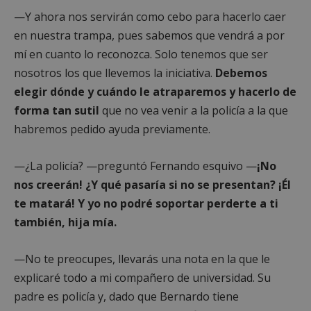
—Y ahora nos servirán como cebo para hacerlo caer
en nuestra trampa, pues sabemos que vendrá a por
mí en cuanto lo reconozca. Solo tenemos que ser
nosotros los que llevemos la iniciativa.
Debemos
elegir dónde y cuándo le atraparemos y hacerlo de
forma tan sutil
que no vea venir a la policía a la que
habremos pedido ayuda previamente.
sp_t
1 año
Spotify Inc.
.spotify.com
—¿La policía? —preguntó Fernando esquivo —
¡No
nos creerán! ¿Y qué pasaría si no se presentan? ¡Él
te matará! Y yo no podré soportar perderte a ti
también, hija mía.
__cf_bm
29 minutos
Cloudflare Inc.
—No te preocupes, llevarás una nota en la que le
58 segundo
.twitter.com
explicaré todo a mi compañero de universidad. Su
padre es policía y, dado que Bernardo tiene