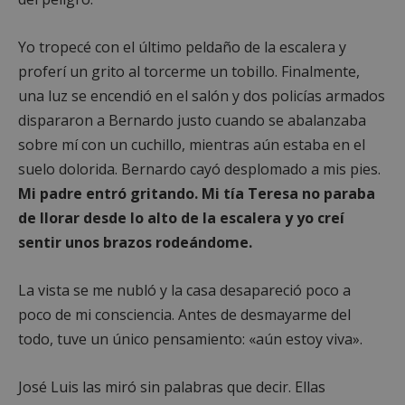
Seg
final 
info
el sit
solo
y cua
ren
Yo tropecé con el último peldaño de la escalera y
publi
en l
que e
orie
proferí un grito al torcerme un tobillo. Finalmente,
usuari
usu
haya 
coo
una luz se encendió en el salón y dos policías armados
antes
orig
visita
pued
dispararon a Bernardo justo cuando se abalanzaba
sitio
para
sobre mí con un cuchillo, mientras aún estaba en el
dom
iutk
5 meses 4
Recon
Issuu Inc.
semanas
dispo
.issuu.com
suelo dolorida. Bernardo cayó desplomado a mis pies.
_ga_MP6BJ9ENMQ
.alcorconhoy.com
1 año 1 mes
Goo
del u
Anal
los
Mi padre entró gritando. Mi tía Teresa no paraba
esta
docu
par
de Is
de llorar desde lo alto de la escalera y yo creí
el e
se ha
sesi
sentir unos brazos rodeándome.
YSC
Sesión
YouT
Google LLC
_ga
1 año 1 mes
Est
Google LLC
confi
.youtube.com
de c
.alcorconhoy.com
esta 
aso
La vista se me nubló y la casa desapareció poco a
para
Goo
rastre
Univ
poco de mi consciencia. Antes de desmayarme del
vista
Anal
video
es 
todo, tuve un único pensamiento: «aún estoy viva».
incru
actu
sign
__gads
1 año 4
Esta 
Google LLC
serv
semanas
está
.alcorconhoy.com
José Luis las miró sin palabras que decir. Ellas
anál
asoci
Goo
el ser