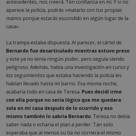
antecedentes, nos creerá. Ten confianza en mí. Y si no
aparece la policía, podrás «matarlo con tus propias
manos porque estarás escondido en algún lugar de la
casa».
CookieScriptConsent
4 semanas 
CookieScript
días
alcorconhoy.com
La trampa estaba dispuesta. Al parecer, el cártel de
Bernardo fue desarticulado mientras estuvo preso
y este ya no tenía ningún poder, pero seguía siendo
peligroso. Además, había una investigación en curso y
los seguimientos que estaba haciendo la policía les
habían llevado hasta mi barrio. Esa misma noche,
acabaría todo en casa de Teresa.
Pues decidí irme
con ella porque no sería lógico que me quedara
sola en mi casa después de lo ocurrido y eso
mismo también lo sabría Bernardo
. Teresa no debía
saber nada o echaría el plan a perder. Tan solo
esperaba que al menos su tía no corriera el mismo
Proveedor
/