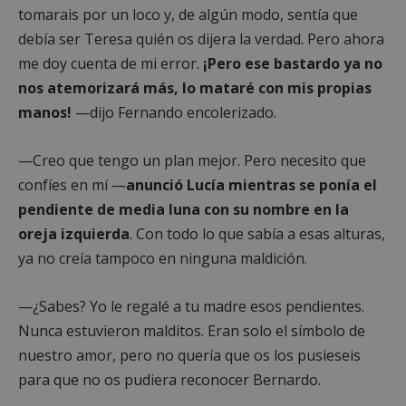
tomarais por un loco y, de algún modo, sentía que
debía ser Teresa quién os dijera la verdad. Pero ahora
me doy cuenta de mi error.
¡Pero ese bastardo ya no
nos atemorizará más, lo mataré con mis propias
sp_landing
23 horas 59
Spotify Inc.
minutos
.spotify.com
manos!
—dijo Fernando encolerizado.
—Creo que tengo un plan mejor. Pero necesito que
confíes en mí —
anunció Lucía mientras se ponía el
pendiente de media luna con su nombre en la
oreja izquierda
. Con todo lo que sabía a esas alturas,
VISITOR_PRIVACY_METADATA
5 meses 4
YouTube
ya no creía tampoco en ninguna maldición.
semanas
.youtube.com
—¿Sabes? Yo le regalé a tu madre esos pendientes.
Nunca estuvieron malditos. Eran solo el símbolo de
nuestro amor, pero no quería que os los pusieseis
para que no os pudiera reconocer Bernardo.