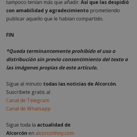
tampoco tenían más que añadir.
Así que las despidió
util
Doubl
coo
for
con amabilidad y agradecimiento
prometiendo
util
Publi
dist
de Go
publicar aquello que le habían compartido.
usua
Su fin
asi
es la
núm
most
gen
anunc
FIN
ale
el sit
co
lo qu
iden
propi
de c
*Queda terminantemente prohibido el uso o
pued
incl
obte
cada
distribución sin previo consentimiento del texto o
algun
de 
ingre
un s
las imágenes propias de este artículo.
util
VISITOR_INFO1_LIVE
5 meses 4
Yout
Google LLC
calc
semanas
estab
.youtube.com
dat
esta 
Sigue al minuto
todas las noticias de Alcorcón
.
visi
para 
sesi
un
Suscríbete gratis al
cam
segui
los 
de la
Canal de Telegram
de a
prefe
sitio
del u
Canal de Whatsapp
para 
__eoi
.alcorconhoy.com
5 meses 4
Esta
video
semanas
util
Yout
regi
Sigue toda la
actualidad de
incru
com
en los
del 
Alcorcón
en
alcorconhoy.com
tamb
inte
pued