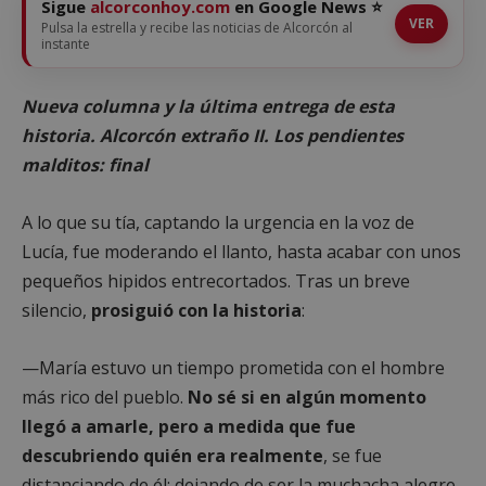
Sigue
alcorconhoy.com
en Google News ⭐
VER
Pulsa la estrella y recibe las noticias de Alcorcón al
instante
Nueva columna y la última entrega de esta
historia. Alcorcón extraño II. Los pendientes
malditos: final
A lo que su tía, captando la urgencia en la voz de
Lucía, fue moderando el llanto, hasta acabar con unos
pequeños hipidos entrecortados. Tras un breve
silencio,
prosiguió con la historia
:
—María estuvo un tiempo prometida con el hombre
más rico del pueblo.
No sé si en algún momento
llegó a amarle, pero a medida que fue
descubriendo quién era realmente
, se fue
distanciando de él; dejando de ser la muchacha alegre