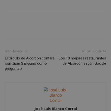
con 
dete
web
si el 
a me
del s
exp
está
del 
utiliz
anal
versi
ren
nuev
del 
antig
inter
Yout
Artículo anterior
Artículo siguiente
El Orgullo de Alcorcón contará
Los 10 mejores restaurantes
con Juan Sanguino como
de Alcorcón según Google
pregonero
José Luis Blanco Corral