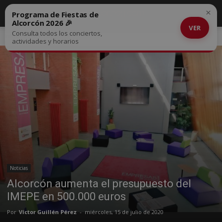
×
Programa de Fiestas de
Alcorcón 2026 🎉
VER
Consulta todos los conciertos,
Inicio
Noticias
actividades y horarios
Noticias
Alcorcón aumenta el presupuesto del
IMEPE en 500.000 euros
Por
Víctor Guillén Pérez
-
miércoles, 15 de julio de 2020