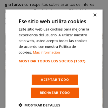
gratuitos
con expertos sobre asuntos de interés
para empresas. También junto con ESMASA han
×
coordinado las labores de desinfección por ozono y la
Ese sitio web utiliza cookies
difusión de la iniciativa.
Este sitio web usa cookies para mejorar la
experiencia del usuario. Al utilizar nuestro
sitio web, usted acepta todas las cookies
de acuerdo con nuestra Política de
cookies.
Más información
MOSTRAR TODOS LOS SOCIOS
(1597)
→
ACEPTAR TODO
RECHAZAR TODO
MOSTRAR DETALLES