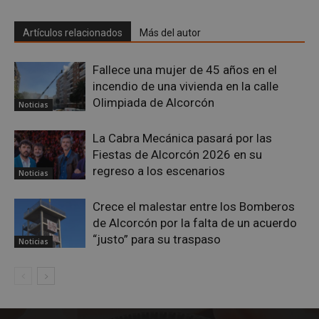
Google
Artículos relacionados
Más del autor
Privacy Policy
Fallece una mujer de 45 años en el
incendio de una vivienda en la calle
Olimpiada de Alcorcón
Noticias
AWSALBCORS
1 semana
Amazon.com
Inc.
La Cabra Mecánica pasará por las
embed.bsky.app
Fiestas de Alcorcón 2026 en su
regreso a los escenarios
Noticias
Crece el malestar entre los Bomberos
de Alcorcón por la falta de un acuerdo
“justo” para su traspaso
Noticias