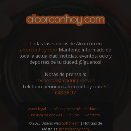
sp_landing
23 horas 59
Spotify Inc.
minutos
.spotify.com
Todas las noticias de Alcorcón en
alcorconhoy.com
. Mantente informado de
toda la actualidad, noticias, eventos, ocio y
deportes de tu ciudad. ¡Síguenos!
VISITOR_PRIVACY_METADATA
5 meses 4
YouTube
Notas de prensa a:
semanas
.youtube.com
redaccion@madridpress.es
Teléfono periódico alcorconhoy.com:
91
643 36 97
Aviso legal
Política protección de datos
Política de cookies
Equipo
Contacto
© 2025 Diseño web
Softdream
| Noticias de
Móstoles:
mostoleshoy.com