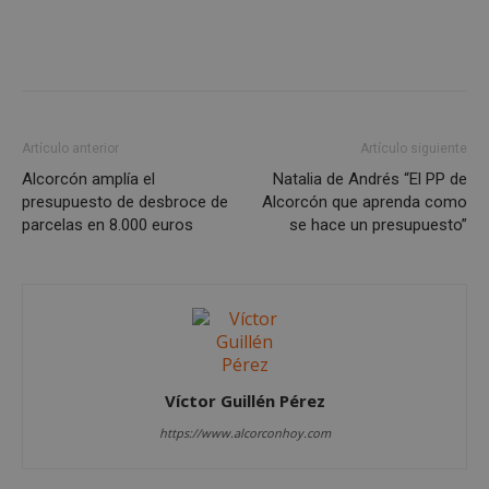
Cookies de funcionalidad
Cookies no clasificadas
Las cookies estrictamente necesarias permiten la
funcionalidad principal del sitio web, como el
inicio de sesión de usuario y la gestión de cuentas.
El sitio web no se puede utilizar correctamente sin
Artículo anterior
Artículo siguiente
las cookies estrictamente necesarias.
Alcorcón amplía el
Natalia de Andrés “El PP de
Proveedor
/
Nombre
Vencimient
presupuesto de desbroce de
Alcorcón que aprenda como
Dominio
parcelas en 8.000 euros
se hace un presupuesto”
PHPSESSID
Sesión
PHP.net
alcorconhoy.com
Víctor Guillén Pérez
https://www.alcorconhoy.com