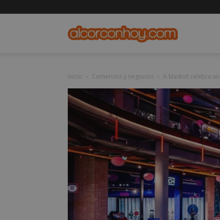
alcorconho
Inicio
Comercios y negocios
X-Madrid celebra u