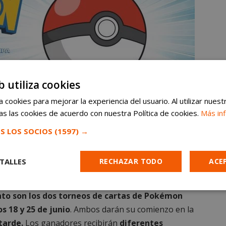
b utiliza cookies
 cookies para mejorar la experiencia del usuario. Al utilizar nuest
s las cookies de acuerdo con nuestra Política de cookies.
Más in
S LOS SOCIOS
(1597) →
ón
TALLES
RECHAZAR TODO
ACE
 evento
Cookies de
Cookies de
Cookies de
to son los dos torneos de cartas de Pokémon
e
rendimiento
preferencias
funcionalidad
s 18 y 25 de junio
. Ambos darán su comienzo en la
 tarde.
Los ganadores recibirán
diferentes