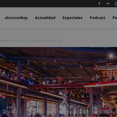
y.com
alcorconhoy
Actualidad
Especiales
Podcast
Pe
n evento dedicado a Pokémon en Alcorcón