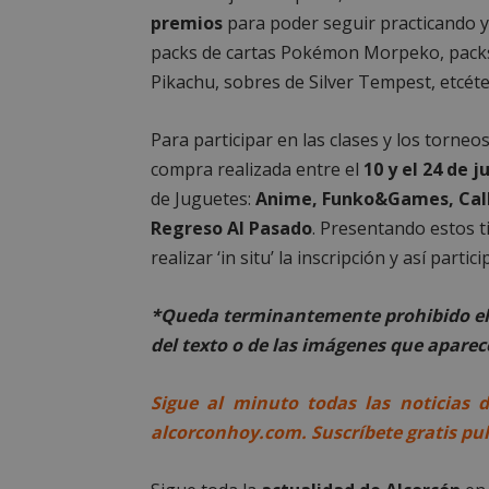
premios
para poder seguir practicando y
packs de cartas Pokémon Morpeko, packs 
Pikachu, sobres de Silver Tempest, etcéte
Cooki
Para participar en las clases y los torneo
compra realizada entre el
10 y el 24 de j
Las cookies estricta
de Juguetes:
Anime, Funko&Games, Call
la gestión de cuenta
Regreso Al Pasado
. Presentando estos t
Nombre
realizar ‘in situ’ la inscripción y así parti
PHPSESSID
*Queda terminantemente prohibido el 
del texto o de las imágenes que aparece
Sigue al minuto todas las noticias 
AWSALBCORS
alcorconhoy.com. Suscríbete gratis pu