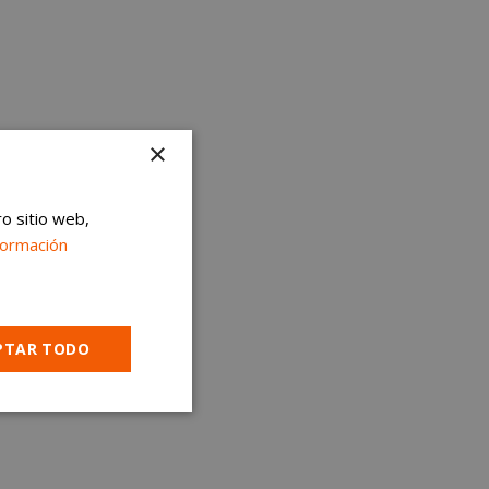
×
ro sitio web,
formación
PTAR TODO
Cookies no
clasificadas