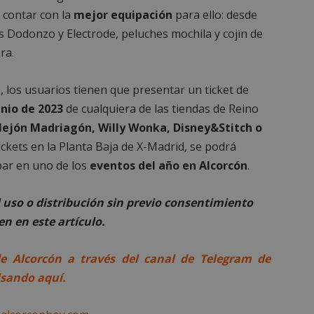
 contar con la
mejor equipación
para ello: desde
Dodonzo y Electrode, peluches mochila y cojín de
ra.
es estrictamente necesarias
Cookies de rendimiento
Cookies de prefer
s, los usuarios tienen que presentar un ticket de
Cookies de funcionalidad
Cookies no clasificadas
unio de 2023
de cualquiera de las tiendas de Reino
mente necesarias permiten la funcionalidad principal del sitio web, como el inicio d
ejón Madriagón, Willy Wonka, Disney&Stitch o
s. El sitio web no se puede utilizar correctamente sin las cookies estrictamente nece
ickets en la Planta Baja de X-Madrid, se podrá
Proveedor
/
Vencimiento
Descripción
Dominio
cipar en uno de los
eventos del año en Alcorcón
.
Sesión
Cookie generada por aplicaciones
PHP.net
lenguaje PHP. Este es un identifi
alcorconhoy.com
uso o distribución sin previo consentimiento
general que se utiliza para mante
de sesión del usuario. Normalm
n en este artículo.
generado al azar, la forma en qu
específico del sitio, pero un bue
mantener un estado de inicio de 
usuario entre páginas.
de Alcorcón a través del canal de Telegram de
1 semana
Para un soporte continuo de adh
Amazon.com
lsando aquí.
de uso de CORS después de la act
Inc.
Chromium, estamos creando cook
embed.bsky.app
adicionales para cada una de esta
Google Privacy Policy
adherencia basadas en la duració