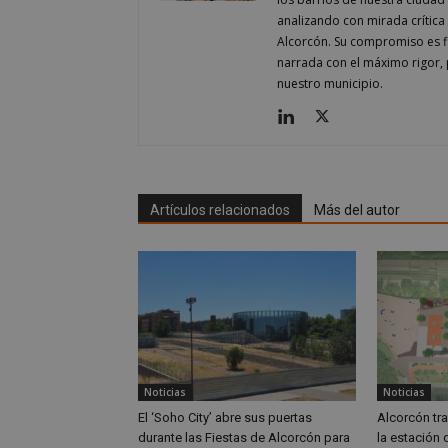
Nombre
analizando con mirada crítica 
Nombre
Alcorcón. Su compromiso es fi
Nombre
__gpi
__Secure-
narrada con el máximo rigor, 
ROLLOUT_TOKEN
test_cookie
nuestro municipio.
ttwid
OAID
IDE
_ga_MP6BJ9ENMQ
iutk
Artículos relacionados
Más del autor
_ga
YSC
__gads
VISITOR_INFO1_LIV
__eoi
Noticias
Noticias
El ‘Soho City’ abre sus puertas
Alcorcón tr
durante las Fiestas de Alcorcón para
la estación