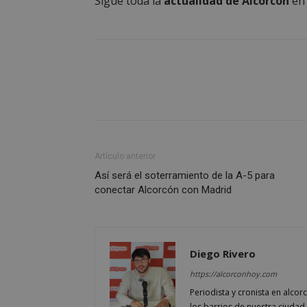
Sigue toda la
actualidad de Alcorcón
e
sp_landing
VISITOR_PRIVACY
sp_t
Artículo anterior
Así será el soterramiento de la A-5 para
__cf_bm
conectar Alcorcón con Madrid
CookieScriptConse
Diego Rivero
https://alcorconhoy.com
Periodista y cronista en alcor
los barrios de nuestra ciudad 