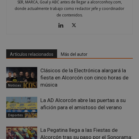
SER, MARCA, Goal y ABC antes de llegar a alcorconhoy.com,
AWSALBCORS
1 semana
Amazon.com
donde actualmente trabajo como redactor jefe y coordinador
Inc.
embed.bsky.app
de contenidos.
Artículos relacionados
Más del autor
Clásicos de la Electrónica alargará la
fiesta en Alcorcón con cinco horas de
música
Noticias
La AD Alcorcón abre las puertas a su
afición para el amistoso del verano
sp_landing
23 horas 59
Spotify Inc.
minutos
.spotify.com
Deportes
La Pegatina llega a las Fiestas de
Alcorcón tras su paso por el Sonorama: