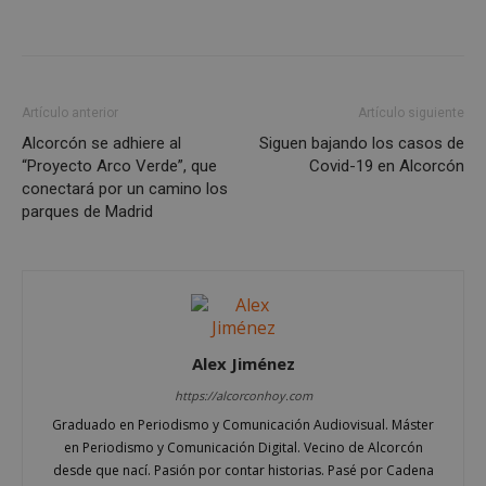
Proveedor
/
Nombre
Vencimient
Dominio
PHPSESSID
Sesión
PHP.net
alcorconhoy.com
Artículo anterior
Artículo siguiente
Alcorcón se adhiere al
Siguen bajando los casos de
“Proyecto Arco Verde”, que
Covid-19 en Alcorcón
conectará por un camino los
parques de Madrid
Alex Jiménez
Google
Privacy Policy
https://alcorconhoy.com
Graduado en Periodismo y Comunicación Audiovisual. Máster
en Periodismo y Comunicación Digital. Vecino de Alcorcón
desde que nací. Pasión por contar historias. Pasé por Cadena