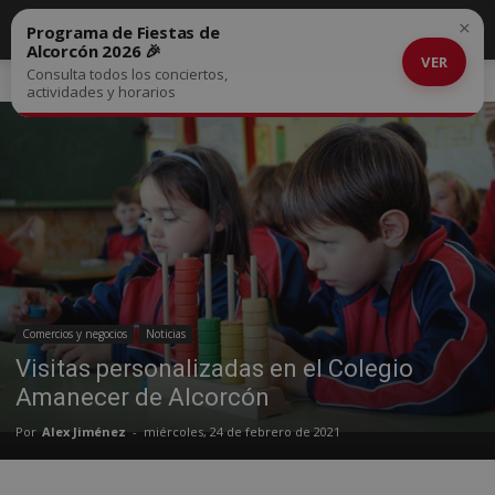
×
Programa de Fiestas de
Alcorcón 2026 🎉
VER
Consulta todos los conciertos,
Inicio
Comercios y negocios
actividades y horarios
Comercios y negocios
Noticias
Visitas personalizadas en el Colegio
Amanecer de Alcorcón
Por
Alex Jiménez
-
miércoles, 24 de febrero de 2021