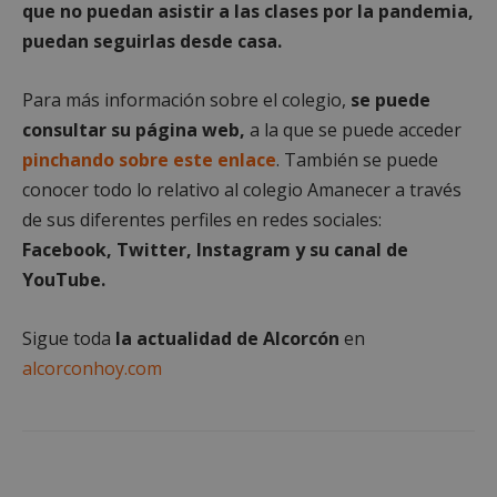
que no puedan asistir a las clases por la pandemia,
puedan seguirlas desde casa.
Cookies no clasificadas
Para más información sobre el colegio,
se puede
consultar su página web,
a la que se puede acceder
pinchando sobre este enlace
. También se puede
conocer todo lo relativo al colegio Amanecer a través
de sus diferentes perfiles en redes sociales:
Cookies estrictamente necesarias
Facebook, Twitter, Instagram y su canal de
Cookies de rendimiento
YouTube.
Cookies de preferencias
Cookies de funcionalidad
Sigue toda
la actualidad de Alcorcón
en
Cookies no clasificadas
alcorconhoy.com
Las cookies estrictamente necesarias permiten la
funcionalidad principal del sitio web, como el
inicio de sesión de usuario y la gestión de cuentas.
El sitio web no se puede utilizar correctamente sin
las cookies estrictamente necesarias.