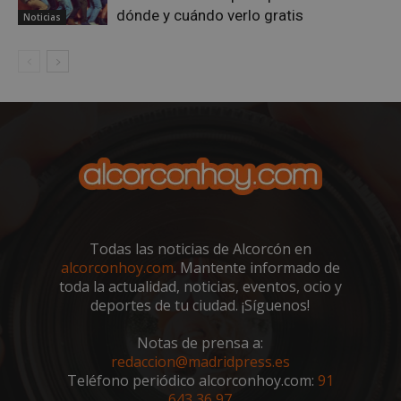
dónde y cuándo verlo gratis
Noticias
VISITOR_PRIVACY_METADATA
5 meses 4
YouTube
semanas
.youtube.com
Todas las noticias de Alcorcón en
alcorconhoy.com
. Mantente informado de
toda la actualidad, noticias, eventos, ocio y
deportes de tu ciudad. ¡Síguenos!
Notas de prensa a:
redaccion@madridpress.es
Teléfono periódico alcorconhoy.com:
91
sp_t
1 año
Spotify Inc.
643 36 97