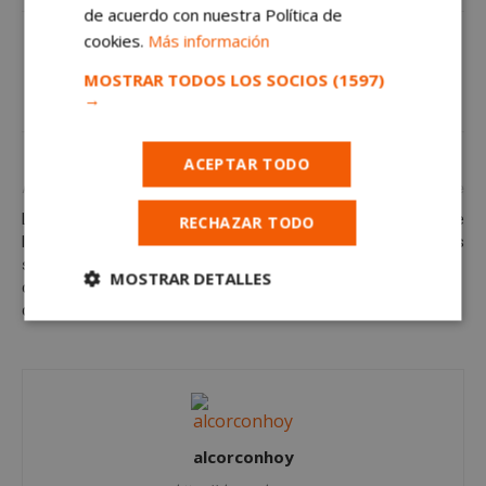
de acuerdo con nuestra Política de
cookies.
Más información
MOSTRAR TODOS LOS SOCIOS
(1597)
→
ACEPTAR TODO
Artículo anterior
Artículo siguiente
La consejería de Educación de
Los centros culturales de
RECHAZAR TODO
la Comunidad de Madrid
Alcorcón abren sus puertas
sanciona al director de un
MOSTRAR DETALLES
colegio de Alcorcón por
desobediencia
Cookies
Cookies de
estrictamente
rendimiento
necesarias
Cookies de
Cookies de
alcorconhoy
preferencias
funcionalidad