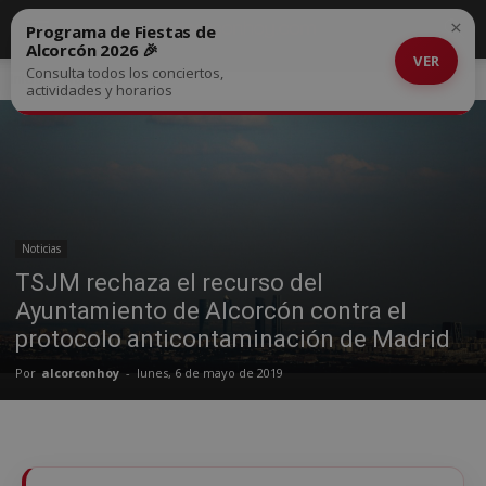
×
Programa de Fiestas de
Alcorcón 2026 🎉
VER
Consulta todos los conciertos,
Inicio
Noticias
actividades y horarios
Noticias
TSJM rechaza el recurso del
Ayuntamiento de Alcorcón contra el
protocolo anticontaminación de Madrid
Por
alcorconhoy
-
lunes, 6 de mayo de 2019