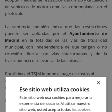
adoptar medidas de restricción del tráfico y circulación
de vehículos de motor como las contempladas en el
protocolo.
La sentencia también indica que las restricciones
pueden ser aplicadas por el
Ayuntamiento de
Madrid
en la totalidad de las vías de titularidad
municipal, con independencia de que tengan o no
conexión directa con vías interurbanas y de la
trascendencia o relevancia de las mismas.
Por último, el TSJM impone el pago de costas al
Ayuntamiento de Alcorcón, que puede presentar
×
recurso de casación.
Ese sitio web utiliza cookies
Este sitio web usa cookies para mejorar la
Más noticias de Alcorcón en
AlcorcónHoy
experiencia del usuario. Al utilizar nuestro
sitio web, usted acepta todas las cookies