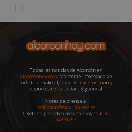
Dominio
PHPSESSID
Sesión
PHP.net
alcorconhoy.com
Todas las noticias de Alcorcón en
alcorconhoy.com
. Mantente informado de
toda la actualidad, noticias, eventos, ocio y
deportes de tu ciudad. ¡Síguenos!
Google
Privacy Policy
Notas de prensa a:
redaccion@madridpress.es
Teléfono periódico alcorconhoy.com:
91
643 36 97
AWSALBCORS
1 semana
Amazon.com