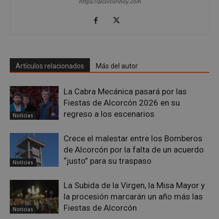
https://alcorconhoy.com
Cookies no clasificadas
Artículos relacionados
Más del autor
La Cabra Mecánica pasará por las
Cookies estrictamente necesarias
Fiestas de Alcorcón 2026 en su
Cookies de rendimiento
regreso a los escenarios
Noticias
Cookies de preferencias
Cookies de funcionalidad
Crece el malestar entre los Bomberos
de Alcorcón por la falta de un acuerdo
Cookies no clasificadas
“justo” para su traspaso
Noticias
Las cookies estrictamente necesarias permiten la
funcionalidad principal del sitio web, como el
inicio de sesión de usuario y la gestión de cuentas.
La Subida de la Virgen, la Misa Mayor y
El sitio web no se puede utilizar correctamente sin
la procesión marcarán un año más las
las cookies estrictamente necesarias.
Fiestas de Alcorcón
Noticias
Proveedor
/
Nombre
Vencimient