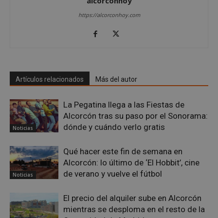
alcorconhoy
Cookies de rendimiento
https://alcorconhoy.com
Cookies de preferencias
Cookies de funcionalidad
Cookies no clasificadas
Las cookies estrictamente necesarias permiten la
funcionalidad principal del sitio web, como el
Artículos relacionados
Más del autor
inicio de sesión de usuario y la gestión de cuentas.
El sitio web no se puede utilizar correctamente sin
las cookies estrictamente necesarias.
La Pegatina llega a las Fiestas de
Proveedor
/
Nombre
Vencimient
Alcorcón tras su paso por el Sonorama:
Dominio
dónde y cuándo verlo gratis
Noticias
PHPSESSID
Sesión
PHP.net
alcorconhoy.com
Qué hacer este fin de semana en
Alcorcón: lo último de ‘El Hobbit’, cine
de verano y vuelve el fútbol
Noticias
El precio del alquiler sube en Alcorcón
mientras se desploma en el resto de la