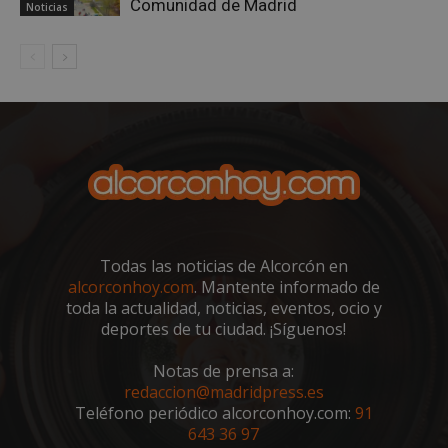
Comunidad de Madrid
Noticias
Google
Privacy Policy
AWSALBCORS
1 semana
Amazon.com
Inc.
embed.bsky.app
Todas las noticias de Alcorcón en
alcorconhoy.com
. Mantente informado de
toda la actualidad, noticias, eventos, ocio y
deportes de tu ciudad. ¡Síguenos!
Notas de prensa a:
redaccion@madridpress.es
Teléfono periódico alcorconhoy.com:
91
643 36 97