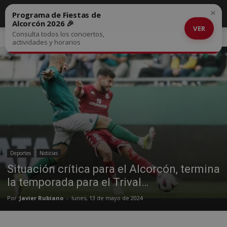
×
Programa de Fiestas de
Alcorcón 2026 🎉
VER
Consulta todos los conciertos,
Inicio
Deportes
actividades y horarios
Deportes
Noticias
Situación crítica para el Alcorcón, termina
la temporada para el Trival…
Por
Javier Rubiano
-
lunes, 13 de mayo de 2024