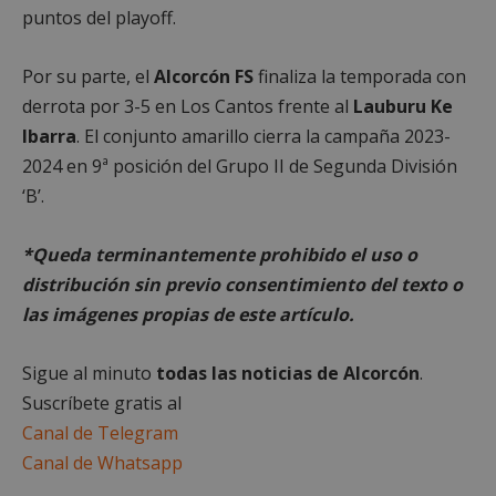
puntos del playoff.
Cookies no clasificadas
Por su parte, el
Alcorcón FS
finaliza la temporada con
derrota por 3-5 en Los Cantos frente al
Lauburu Ke
Ibarra
. El conjunto amarillo cierra la campaña 2023-
2024 en 9ª posición del Grupo II de Segunda División
‘B’.
Cookies estrictamente necesarias
Cookies de rendimiento
*Queda terminantemente prohibido el uso o
Cookies de preferencias
distribución sin previo consentimiento del texto o
Cookies de funcionalidad
las imágenes propias de este artículo.
Cookies no clasificadas
Sigue al minuto
todas las noticias de Alcorcón
.
Las cookies estrictamente necesarias permiten la
funcionalidad principal del sitio web, como el
Suscríbete gratis al
inicio de sesión de usuario y la gestión de cuentas.
Canal de Telegram
El sitio web no se puede utilizar correctamente sin
las cookies estrictamente necesarias.
Canal de Whatsapp
Proveedor
/
Nombre
Vencimient