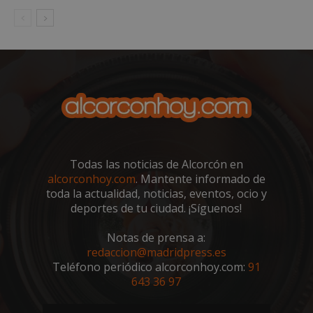
VISITOR_PRIVACY_METADATA
5 meses 4
YouTube
semanas
.youtube.com
Todas las noticias de Alcorcón en
alcorconhoy.com
. Mantente informado de
toda la actualidad, noticias, eventos, ocio y
deportes de tu ciudad. ¡Síguenos!
Notas de prensa a:
redaccion@madridpress.es
Teléfono periódico alcorconhoy.com:
91
643 36 97
sp_t
1 año
Spotify Inc.
.spotify.com