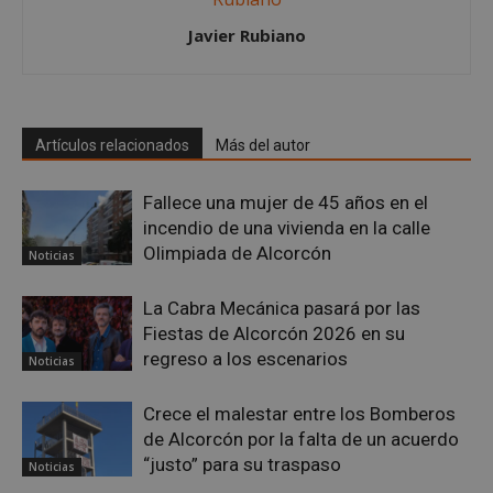
Inc.
embed.bsky.app
Javier Rubiano
Artículos relacionados
Más del autor
Fallece una mujer de 45 años en el
incendio de una vivienda en la calle
Olimpiada de Alcorcón
Noticias
La Cabra Mecánica pasará por las
Fiestas de Alcorcón 2026 en su
regreso a los escenarios
sp_landing
23 horas 59
Noticias
Spotify Inc.
minutos
.spotify.com
Crece el malestar entre los Bomberos
de Alcorcón por la falta de un acuerdo
“justo” para su traspaso
Noticias