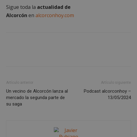
Dominio
Sigue toda la
actualidad de
PHPSESSID
Sesión
PHP.net
Alcorcón
en
alcorconhoy.com
alcorconhoy.com
Artículo anterior
Artículo siguiente
Un vecino de Alcorcón lanza al
Podcast alcorconhoy –
Google
mercado la segunda parte de
13/05/2024
Privacy Policy
su saga
AWSALBCORS
1 semana
Amazon.com