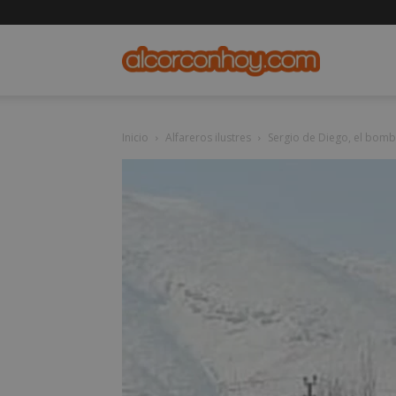
alcorconho
Inicio
Alfareros ilustres
Sergio de Diego, el bomb