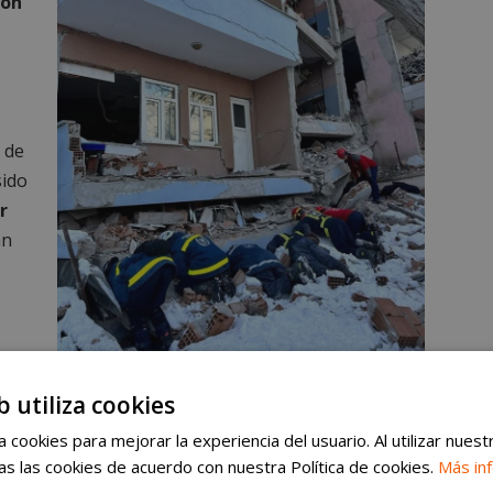
ron
 de
sido
r
an
Sergio de Diego, el bombero de Alcorcón que ha ido a Turquía a
de
ayudar tras el terremoto. El equipo de Bomberos Unidos Sin
b utiliza cookies
Fronteras, trabajando en Elbistan.
 cookies para mejorar la experiencia del usuario. Al utilizar nuest
s las cookies de acuerdo con nuestra Política de cookies.
Más in
como cuatro horas
. Nosotros
tardamos doce.