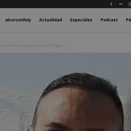
y.com
alcorconhoy
Actualidad
Especiales
Podcast
Pe
ero de Alcorcón que ha ido a Turquía...