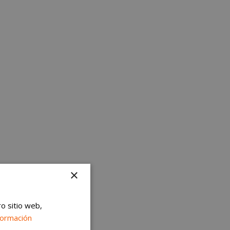
×
ro sitio web,
formación