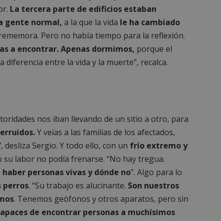
Sesión
Cookie generada por aplicaciones
PHP.net
or.
La tercera parte de edificios estaban
lenguaje PHP. Este es un identifi
alcorconhoy.com
general que se utiliza para mante
ía gente normal,
a la que la vida
le ha cambiado
de sesión del usuario. Normalm
 rememora. Pero no había tiempo para la reflexión.
generado al azar, la forma en qu
específico del sitio, pero un bue
vas a encontrar.
Apenas dormimos,
porque el
mantener un estado de inicio de 
usuario entre páginas.
 diferencia entre la vida y la muerte”, recalca.
1 semana
Para un soporte continuo de adh
Amazon.com
de uso de CORS después de la act
Inc.
Chromium, estamos creando cook
embed.bsky.app
adicionales para cada una de esta
Google Privacy Policy
adherencia basadas en la duració
AWSALBCORS (ALB).
toridades nos iban llevando de un sitio a otro, para
23 horas 59
Requerido para garantizar la func
Spotify Inc.
minutos
complemento Spotify integrado. 
.spotify.com
erruidos.
Y veías a las familias de los afectados,
resultado ninguna funcionalidad e
”
, desliza Sergio. Y todo ello, con un
frío extremo y
_METADATA
5 meses 4
Esta cookie se utiliza para almace
YouTube
semanas
consentimiento del usuario y las
.youtube.com
 su labor no podía frenarse. “No hay tregua.
privacidad para su interacción con 
datos sobre el consentimiento del
haber personas vivas y dónde no
”. Algo para lo
relación con diversas políticas y 
privacidad, asegurando que sus p
 perros
. “Su trabajo es alucinante.
Son nuestros
honradas en futuras sesiones.
emos
. Tenemos geófonos y otros aparatos, pero sin
1 año
Requerido para garantizar la func
Spotify Inc.
complemento Spotify integrado. 
.spotify.com
capaces de encontrar personas a muchísimos
resultado ninguna funcionalidad e