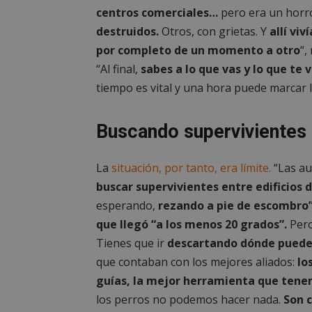
PHPSESSID
centros comerciales…
pero era un horr
destruidos.
Otros, con grietas. Y
allí viv
por completo de un momento a otro
“,
“Al final,
sabes a lo que vas y lo que te 
tiempo es vital y una hora puede marcar la
AWSALBCORS
Buscando supervivientes
La
situación, por tanto, era límite.
“Las au
sp_landing
buscar supervivientes entre edificios d
esperando,
rezando a pie de escombro
VISITOR_PRIVACY
que llegó “a los menos 20 grados”.
Pero
Tienes que ir
descartando dónde puede 
que contaban con los mejores aliados:
los
guías, la mejor herramienta que ten
sp_t
los perros no podemos hacer nada.
Son 