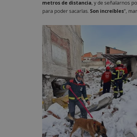
metros de distancia
, y de señalarnos 
__cf_bm
para poder sacarlas.
Son increíbles
“, ma
CookieScriptConse
Nombre
Nombre
Nombre
__gpi
__Secure-
ROLLOUT_TOKEN
test_cookie
ttwid
OAID
IDE
_ga_MP6BJ9ENMQ
iutk