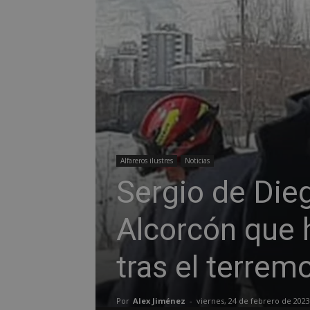
Alfareros ilustres
Noticias
Sergio de Die
Alcorcón que h
tras el terrem
Por
Alex Jiménez
-
viernes, 24 de febrero de 2023