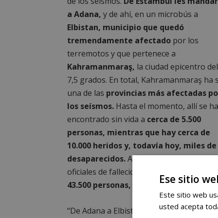
de los seísmos.
De Estambul les manda
a Adana,
y de ahí, en un microbús a
Elbistan, municipio que quedó
tremendamente afectado
por los
terremotos y que pertenece a
Kahramanmaraş,
la ciudad epicentro del
7,5 grados. En total, Kahramanmaraş ha 
una de las
provincias más afectadas po
los seísmos.
Hasta el momento, allí se h
encontrado sin vida a
cerca de 5.500
personas, mientras que hay cerca de
10.000 heridos y, todavía hoy, miles de
desaparecidos.
A fecha de hoy, las cifras
oficiales de fallecidos por los seísmos es 
Ese sitio we
43.500 personas, entre Turquía y Siria.
Este sitio web usa
usted acepta toda
“De Adana a Elbistan, por carretera,
hay 