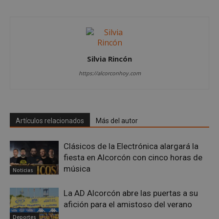
las cookies estrictamente necesarias.
Proveedor
/
Nombre
Vencimient
Dominio
PHPSESSID
Sesión
PHP.net
alcorconhoy.com
Silvia Rincón
https://alcorconhoy.com
Artículos relacionados
Más del autor
Clásicos de la Electrónica alargará la
fiesta en Alcorcón con cinco horas de
música
Noticias
Google
Privacy Policy
La AD Alcorcón abre las puertas a su
afición para el amistoso del verano
Deportes