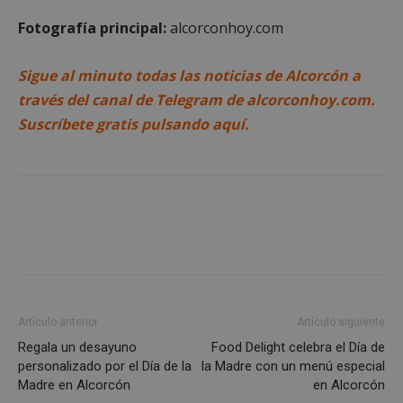
Cookies de
Cookies de
Fotografía principal:
alcorconhoy.com
preferencias
funcionalidad
Sigue al minuto todas las noticias de Alcorcón a
través del canal de Telegram de alcorconhoy.com.
Cookies no clasificadas
Suscríbete gratis pulsando aquí.
Cookies estrictamente necesarias
Cookies de rendimiento
Cookies de preferencias
Cookies de funcionalidad
Artículo anterior
Artículo siguiente
Cookies no clasificadas
Regala un desayuno
Food Delight celebra el Día de
Las cookies estrictamente necesarias permiten la
personalizado por el Día de la
la Madre con un menú especial
funcionalidad principal del sitio web, como el
Madre en Alcorcón
en Alcorcón
inicio de sesión de usuario y la gestión de cuentas.
El sitio web no se puede utilizar correctamente sin