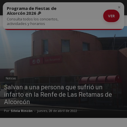
×
Programa de Fiestas de
Alcorcón 2026 🎉
VER
Consulta todos los conciertos,
Inicio
Noticias
actividades y horarios
Noticias
Salvan a una persona que sufrió un
infarto en la Renfe de Las Retamas de
Alcorcón
Por
Silvia Rincón
-
jueves, 28 de abril de 2022