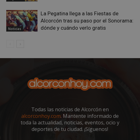
La Pegatina llega a las Fiestas de
AWSALBCORS
1 semana
Amazon.com
Alcorcón tras su paso por el Sonorama:
Inc.
embed.bsky.app
dónde y cuándo verlo gratis
Noticias
Todas las noticias de Alcorcón en
alcorconhoy.com
. Mantente informado de
sp_landing
23 horas 59
Spotify Inc.
toda la actualidad, noticias, eventos, ocio y
minutos
.spotify.com
deportes de tu ciudad. ¡Síguenos!