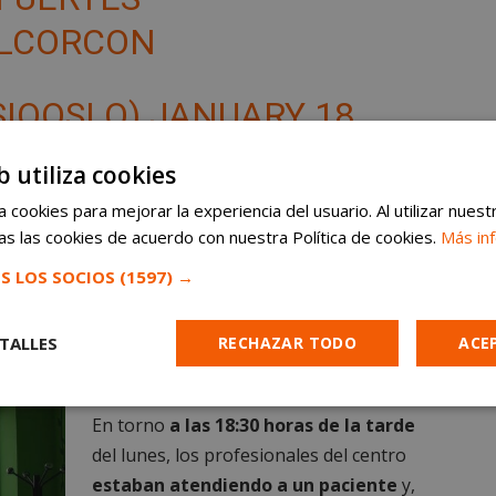
LCORCON
SIOOSLO)
JANUARY 18,
b utiliza cookies
 cookies para mejorar la experiencia del usuario. Al utilizar nuest
 autoridades policiales
s las cookies de acuerdo con nuestra Política de cookies.
de Alcorcón.
Tal y como ha
Más in
to ladrón utilizó
un método que pilló totalmente
S LOS SOCIOS
(1597) →
TALLES
RECHAZAR TODO
ACE
El ‘modus operandi’
Cookies de
Cookies de
Cookies de
En torno
a las 18:30 horas de la tarde
e
rendimiento
preferencias
funcionalidad
del lunes, los profesionales del centro
estaban atendiendo a un paciente
y,