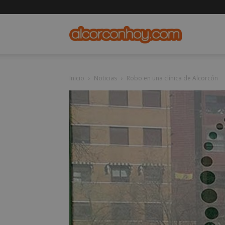
alcorconho
Inicio
Noticias
Robo en una clínica de Alcorcón