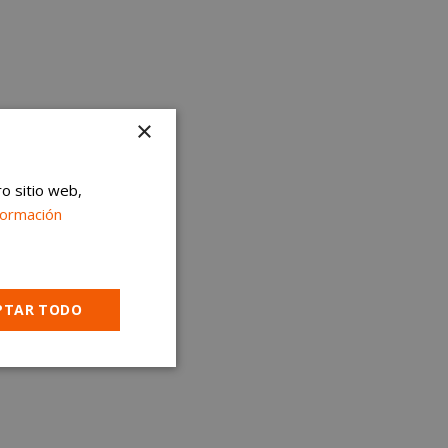
×
ro sitio web,
formación
PTAR TODO
Cookies no
clasificadas