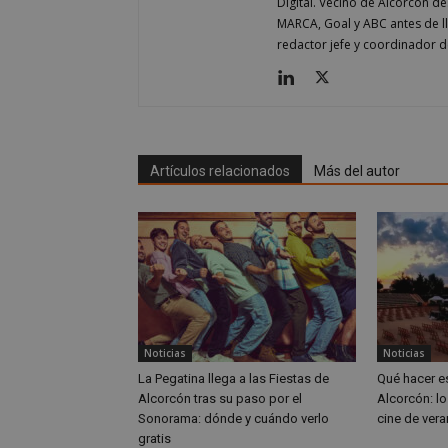
Digital. Vecino de Alcorcón d
Nombre
Nombre
MARCA, Goal y ABC antes de 
Nombre
__gpi
__Secure-
redactor jefe y coordinador d
ROLLOUT_TOKEN
test_cookie
ttwid
OAID
IDE
Artículos relacionados
Más del autor
_ga_MP6BJ9ENMQ
iutk
_ga
YSC
__gads
Noticias
Noticias
VISITOR_INFO1_LIV
__eoi
La Pegatina llega a las Fiestas de
Qué hacer e
Alcorcón tras su paso por el
Alcorcón: lo
Sonorama: dónde y cuándo verlo
cine de vera
gratis