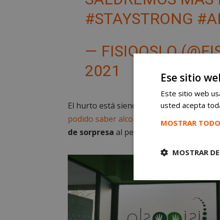
#STAYSTRONG
#A
— FISIOOSLO (@FI
2021
Ese sitio we
Este sitio web usa
El hurto está siendo
investigado por las
usted acepta toda
podido saber alcorconhoy.com
, el presun
MOSTRAR TODO
de sorpresa
al personal del comercio.
MOSTRAR DE
Cookies
estrictament
necesarias