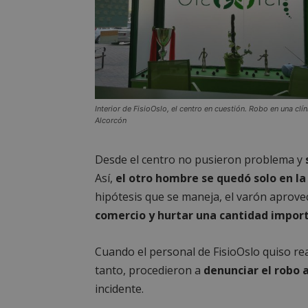
Cooki
Interior de FisioOslo, el centro en cuestión. Robo en una clín
Las cookies estricta
Alcorcón
la gestión de cuenta
Nombre
Desde el centro no pusieron problema y
PHPSESSID
Así,
el otro hombre se quedó solo en la
hipótesis que se maneja, el varón apro
comercio y hurtar una cantidad import
Cuando el personal de FisioOslo quiso re
AWSALBCORS
tanto, procedieron a
denunciar el robo a
incidente.