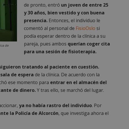
de pronto, entró
un joven de entre 25
y 30 años, bien vestido y con buena
presencia.
Entonces, el individuo le
es estrictamente necesarias
comentó al personal de
Cookies de rendimiento
FisioOslo
si
Cookies de prefer
podía esperar dentro de la clínica a su
Cookies de funcionalidad
Cookies no clasificadas
pareja, pues ambos
querían coger cita
ica de
mente necesarias permiten la funcionalidad principal del sitio web, como el inicio d
s. El sitio web no se puede utilizar correctamente sin las cookies estrictamente nece
para una sesión de fisioterapia.
Proveedor
/
Vencimiento
Descripción
Dominio
siguieron tratando al paciente en cuestión.
Sesión
Cookie generada por aplicaciones
PHP.net
 sala de espera
de la clínica. De acuerdo con la
lenguaje PHP. Este es un identifi
alcorconhoy.com
general que se utiliza para mante
vechó ese momento para
entrar en el almacén del
de sesión del usuario. Normalm
generado al azar, la forma en qu
ante de dinero.
Y tras ello, se marchó del lugar.
específico del sitio, pero un bue
mantener un estado de inicio de 
usuario entre páginas.
accionar,
ya no había rastro del individuo
. Por
1 semana
Para un soporte continuo de adh
Amazon.com
nte la Policía de Alcorcón
, que investiga ahora el
de uso de CORS después de la act
Inc.
Chromium, estamos creando cook
embed.bsky.app
adicionales para cada una de esta
Google Privacy Policy
adherencia basadas en la duració
AWSALBCORS (ALB).