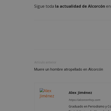
Sigue toda
la actualidad de Alcorcón
e
sp_landing
VISITOR_PRIVACY
sp_t
Artículo anterior
__cf_bm
Muere un hombre atropellado en Alcorcón
CookieScriptConse
Alex Jiménez
https://alcorconhoy.com
Graduado en Periodismo y Co