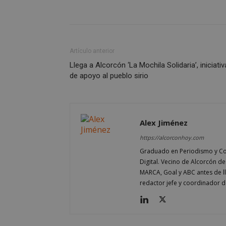
AWSALBCORS
Artículo anterior
Llega a Alcorcón ‘La Mochila Solidaria’, iniciativ
de apoyo al pueblo sirio
sp_landing
Alex Jiménez
VISITOR_PRIVACY
https://alcorconhoy.com
Graduado en Periodismo y Co
Digital. Vecino de Alcorcón d
MARCA, Goal y ABC antes de 
sp_t
redactor jefe y coordinador d
__cf_bm