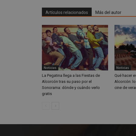
CookieScriptConse
Artículos relacionados
Más del autor
Nombre
Nombre
Nombre
__gpi
__Secure-
ROLLOUT_TOKEN
Noticias
Noticias
test_cookie
ttwid
La Pegatina llega a las Fiestas de
Qué hacer e
Alcorcón tras su paso por el
Alcorcón: lo
OAID
IDE
Sonorama: dónde y cuándo verlo
cine de vera
gratis
_ga_MP6BJ9ENMQ
iutk
_ga
YSC
__gads