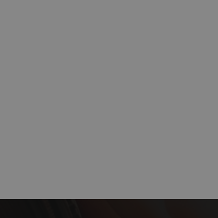
iza esta cookie para
nsentimiento de
esario que el banner
 funcione
ra fines de
rmación sobre
 de rendimiento del
establece esta
 usuario.
 entrega de
visitante del sitio
s de usuario, pero
l es difícil.
 banner OpenX para
ncios específicos.
y lleva a cabo
ndimiento en lugar
liza el sitio web y
 de origen, no se
aya visto antes de
a mantener el estado
 documentos de
n Google Universal
r las vistas de
cativa del servicio
cookie se utiliza
do un número
oubleClick for