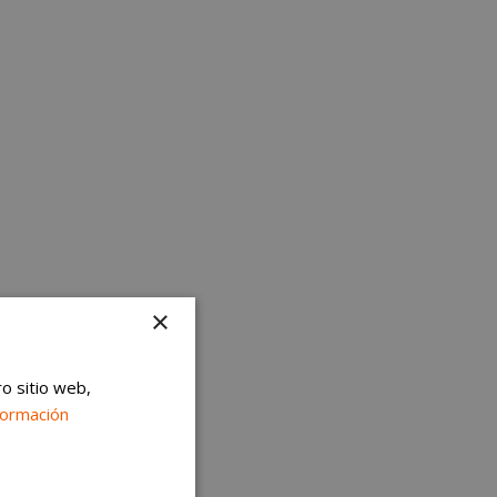
×
ro sitio web,
formación