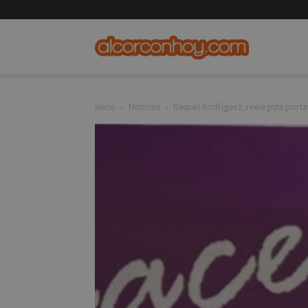
alcorconho
Inicio
Noticias
Raquel Rodríguez, reelegida por