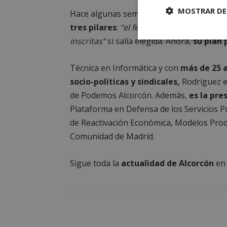
MOSTRAR DE
Hace algunas semanas, la edil manifestó
tres pilares
:
“el feminismo, el municipali
inscritas”
si salía elegida. Ahora,
su plan 
Cookies
estrictament
necesarias
Técnica en Informática y con
más de 25 a
socio-políticas y sindicales,
Rodríguez e
de Podemos Alcorcón. Además,
es la pre
Plataforma en Defensa de los Servicios Pú
de Reactivación Económica, Modelos Pro
Cooki
Comunidad de Madrid.
Sigue toda la
actualidad de Alcorcón
Las cookies estricta
e
la gestión de cuenta
Nombre
PHPSESSID