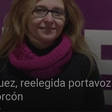
uez, reelegida portavoz
rcón
0