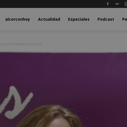
y.com
alcorconhoy
Actualidad
Especiales
Podcast
Pe
tavoz de Podemos Alcorcón