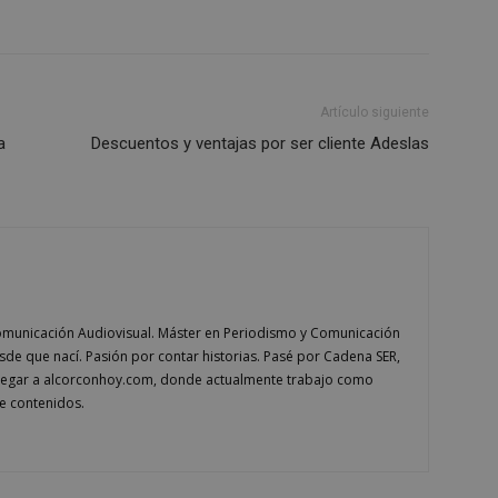
de sesión del usuario. Normalm
generado al azar, la forma en qu
específico del sitio, pero un bue
mantener un estado de inicio de 
usuario entre páginas.
1 semana
Para un soporte continuo de adh
Amazon.com
Artículo siguiente
de uso de CORS después de la act
Inc.
Chromium, estamos creando cook
embed.bsky.app
a
Descuentos y ventajas por ser cliente Adeslas
adicionales para cada una de esta
Google Privacy Policy
adherencia basadas en la duració
AWSALBCORS (ALB).
23 horas 59
Requerido para garantizar la func
Spotify Inc.
minutos
complemento Spotify integrado. 
.spotify.com
resultado ninguna funcionalidad e
_METADATA
5 meses 4
Esta cookie se utiliza para almace
YouTube
semanas
consentimiento del usuario y las
.youtube.com
privacidad para su interacción con 
datos sobre el consentimiento del
municación Audiovisual. Máster en Periodismo y Comunicación
relación con diversas políticas y 
privacidad, asegurando que sus p
esde que nací. Pasión por contar historias. Pasé por Cadena SER,
honradas en futuras sesiones.
llegar a alcorconhoy.com, donde actualmente trabajo como
1 año
Requerido para garantizar la func
Spotify Inc.
e contenidos.
complemento Spotify integrado. 
.spotify.com
resultado ninguna funcionalidad e
29 minutos
Esta cookie se utiliza para disti
Cloudflare Inc.
58 segundos
y bots. Esto es beneficioso para el
.twitter.com
fin de realizar informes válidos s