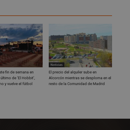
sitio web.
nt
4 semanas 2
El servicio Cookie-Script.com util
CookieScript
días
recordar las preferencias de co
alcorconhoy.com
cookies de los visitantes. Es nec
de cookies de Cookie-Script.com
correctamente.
Proveedor
/
Vencimiento
Descripción
Dominio
Proveedor
/
Dominio
Vencimiento
Descripción
Proveedor
/
Vencimiento
Descripción
.youtube.com
.alcorconhoy.com
5 meses 4
1 año 4
Es probable que esta cookie se utilice pa
Dominio
semanas
semanas
seguimiento y análisis, recopilando info
Noticias
interacciones de los usuarios y métricas
15 minutos
DoubleClick (que es propiedad de Google) 
Google LLC
sitio web para mejorar la experiencia del
.tiktok.com
11 meses 4
Esta cookie se asocia comúnmente con análisis y
cookie para determinar si el navegador del 
.doubleclick.net
ste fin de semana en
El precio del alquiler sube en
semanas
contenido personalizable basado en interaccione
web admite cookies.
 último de ‘El Hobbit’,
Alcorcón mientras se desploma en el
1 año
sin detalles específicos, una categorización genera
Asociado a la plataforma publicitaria de
OpenX
editores. Registra si se han mostrado anu
Technologies Inc.
1 año 4
Esta cookie es establecida por Doubleclick 
no y vuelve el fútbol
Google LLC
resto de la Comunidad de Madrid
Según se informa, se usa solo para el re
ads.alcorconhoy.com
semanas
información sobre cómo el usuario final uti
.doubleclick.net
de la orientación al usuario Como cookie
cualquier publicidad que el usuario final h
puede utilizar para rastrear dominios.
visitar dicho sitio web.
.alcorconhoy.com
1 año 1 mes
Google Analytics utiliza esta cookie par
5 meses 4
Reconoce el dispositivo del usuario y los
Issuu Inc.
de la sesión.
semanas
Issuu que se han leído.
.issuu.com
1 año 1 mes
Este nombre de cookie está asociado co
Google LLC
Sesión
YouTube configura esta cookie para rastrea
Google LLC
Analytics, que es una actualización signifi
.alcorconhoy.com
videos incrustados.
.youtube.com
de análisis de Google más utilizado. Esta 
para distinguir usuarios únicos asignan
1 año 4
Esta cookie está asociada con el servicio D
Google LLC