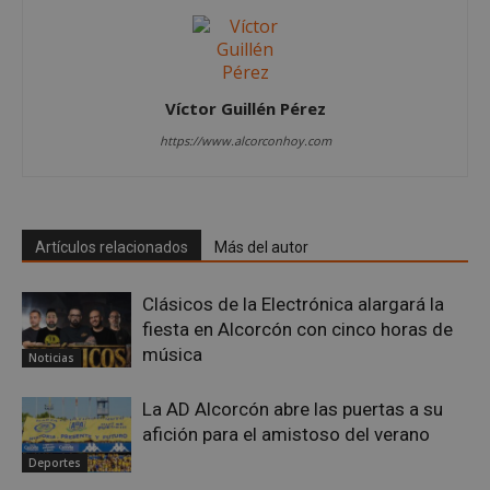
Víctor Guillén Pérez
VISITOR_PRIVACY_METADATA
5 meses 4
YouTube
semanas
.youtube.com
https://www.alcorconhoy.com
Artículos relacionados
Más del autor
Clásicos de la Electrónica alargará la
fiesta en Alcorcón con cinco horas de
música
Noticias
La AD Alcorcón abre las puertas a su
afición para el amistoso del verano
Deportes