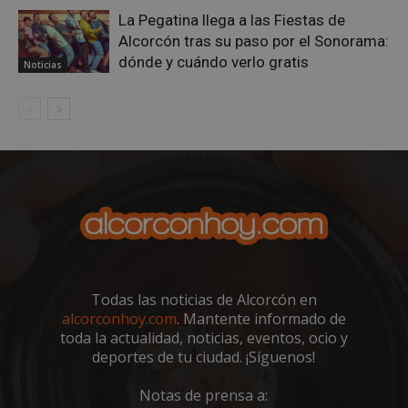
sp_t
1 año
Spotify Inc.
La Pegatina llega a las Fiestas de
.spotify.com
Alcorcón tras su paso por el Sonorama:
dónde y cuándo verlo gratis
Noticias
__cf_bm
29 minutos
Cloudflare Inc.
58 segundo
.twitter.com
Todas las noticias de Alcorcón en
alcorconhoy.com
. Mantente informado de
toda la actualidad, noticias, eventos, ocio y
deportes de tu ciudad. ¡Síguenos!
CookieScriptConsent
4 semanas 
CookieScript
días
alcorconhoy.com
Notas de prensa a: