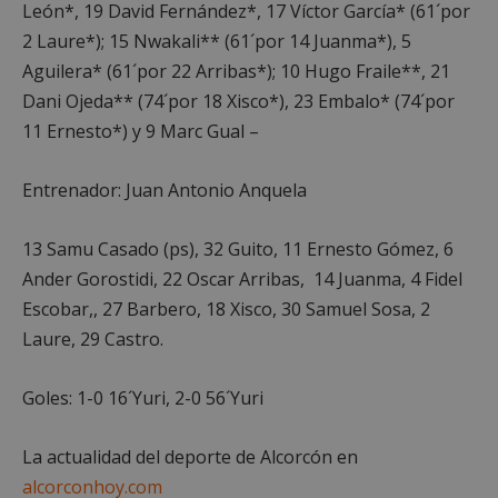
las cookies estrictamente necesarias.
León*, 19 David Fernández*, 17 Víctor García* (61´por
2 Laure*); 15 Nwakali** (61´por 14 Juanma*), 5
Proveedor
/
Nombre
Vencimient
Dominio
Aguilera* (61´por 22 Arribas*); 10 Hugo Fraile**, 21
PHPSESSID
Sesión
PHP.net
Dani Ojeda** (74´por 18 Xisco*), 23 Embalo* (74´por
alcorconhoy.com
11 Ernesto*) y 9 Marc Gual –
Entrenador: Juan Antonio Anquela
13 Samu Casado (ps), 32 Guito, 11 Ernesto Gómez, 6
Ander Gorostidi, 22 Oscar Arribas, 14 Juanma, 4 Fidel
Escobar,, 27 Barbero, 18 Xisco, 30 Samuel Sosa, 2
Laure, 29 Castro.
Goles: 1-0 16´Yuri, 2-0 56´Yuri
Google
Privacy Policy
La actualidad del deporte de Alcorcón en
alcorconhoy.com