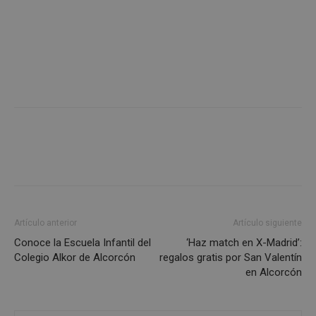
AWSALBCORS
1 semana
Amazon.com
Inc.
embed.bsky.app
Artículo anterior
Artículo siguiente
Conoce la Escuela Infantil del
‘Haz match en X-Madrid’:
Colegio Alkor de Alcorcón
regalos gratis por San Valentín
sp_landing
23 horas 59
Spotify Inc.
en Alcorcón
minutos
.spotify.com