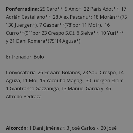
Cookies de
Cookies de
preferencias
funcionalidad
Ponferradina:
25 Caro**; 5 Amo*, 22 Paris Adot**, 17
Adrián Castellano**, 28 Alex Pascanu*; 18 Morán**(75
´ 30 Juergen*), 7 Gaspar**(78´por 11 Moi*), 16
Cookies no clasificadas
Curro**(91´por 23 Crespo S.C.), 6 Sielva**; 10 Yuri***
y 21 Dani Romera*(75´14 Aguza*)
Entrenador: Bolo
Cookies estrictamente necesarias
Convocatoria: 26 Edward Bolaños, 23 Saul Crespo, 14
Cookies de rendimiento
Aguza, 11 Moi, 15 Yacouba Magagi, 30 Juergen Elitim,
1 Gianfranco Gazzaniga, 13 Manuel García y 46
Cookies de preferencias
Alfredo Pedraza
Cookies de funcionalidad
Cookies no clasificadas
Las cookies estrictamente necesarias permiten la
funcionalidad principal del sitio web, como el
inicio de sesión de usuario y la gestión de cuentas.
Alcorcón:
1 Dani Jiménez*; 3 José Carlos -, 20 José
El sitio web no se puede utilizar correctamente sin