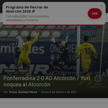
×
Programa de Fiestas de
Alcorcón 2026 🎉
VER
Consulta todos los conciertos,
Inicio
Deportes
actividades y horarios
Deportes
Noticias
Ponferradina 2-0 AD Alcorcón / Yuri
noquea al Alcorcón
Por
Víctor Guillén Pérez
-
lunes, 8 de febrero de 2021