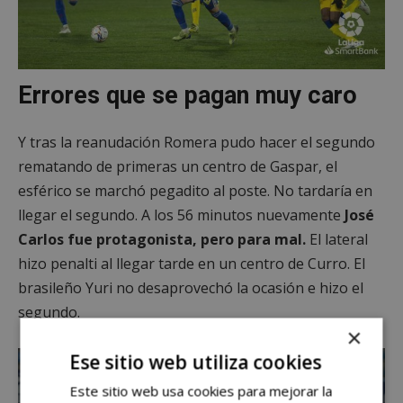
Errores que se pagan muy caro
Y tras la reanudación Romera pudo hacer el segundo
rematando de primeras un centro de Gaspar, el
esférico se marchó pegadito al poste. No tardaría en
llegar el segundo. A los 56 minutos nuevamente
José
Carlos fue protagonista, pero para mal.
El lateral
hizo penalti al llegar tarde en un centro de Curro. El
brasileño Yuri no desaprovechó la ocasión e hizo el
segundo.
×
Ese sitio web utiliza cookies
Este sitio web usa cookies para mejorar la