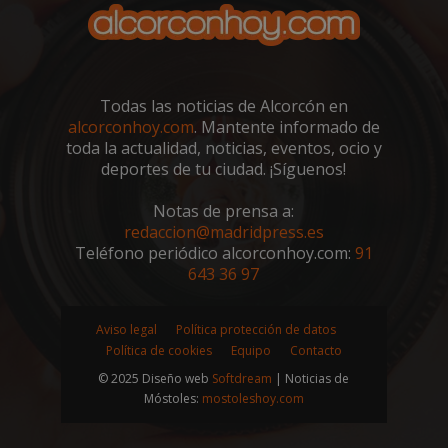
semanas
.youtube.com
Todas las noticias de Alcorcón en
alcorconhoy.com
. Mantente informado de
toda la actualidad, noticias, eventos, ocio y
deportes de tu ciudad. ¡Síguenos!
Notas de prensa a:
redaccion@madridpress.es
Teléfono periódico alcorconhoy.com:
91
643 36 97
Aviso legal
Política protección de datos
sp_t
1 año
Política de cookies
Equipo
Contacto
Spotify Inc.
.spotify.com
© 2025 Diseño web
Softdream
| Noticias de
Móstoles:
mostoleshoy.com