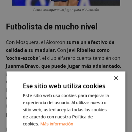
Pedro Mosquera: un jugón para el Alcorcón
Futbolista de mucho nivel
Con Mosquera, el Alcorcón
suma un efectivo de
calidad a su medular.
Con
Javi Ribelles como
‘coche-escoba’,
el club alfarero cuenta también con
Juanma Bravo, que puede jugar más adelantado,
además de
Javi Lara y otros efectivos como Ander
×
Gorostidi, Antonio Moyano y Fidel Escobar.
Por no
Ese sitio web utiliza cookies
hablar del joven
Aitor González, que vuelve de
Este sitio web usa cookies para mejorar la
cesión
tras su préstamo en el Tudelano. Aunque los
experiencia del usuario. Al utilizar nuestro
integrantes
de este último ‘tren’ de futbolistas
sitio web, usted acepta todas las cookies
podrían salir.
de acuerdo con nuestra Política de
cookies.
Más información
Producto de
la cantera del Real Madrid
, con cuyo