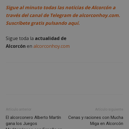
Sigue al minuto todas las noticias de Alcorcón a
través del canal de Telegram de alcorconhoy.com.
Suscríbete gratis pulsando aquí.
Cookies estrictamente necesarias
Sigue toda la
actualidad de
Cookies de rendimiento
Alcorcón
en
alcorconhoy.com
Cookies de preferencias
Cookies de funcionalidad
Cookies no clasificadas
Las cookies estrictamente necesarias permiten la
funcionalidad principal del sitio web, como el
inicio de sesión de usuario y la gestión de cuentas.
El sitio web no se puede utilizar correctamente sin
las cookies estrictamente necesarias.
Proveedor
/
Nombre
Vencimient
Artículo anterior
Artículo siguiente
Dominio
El alcorconero Alberto Martín
Cenas y raciones con Mucha
PHPSESSID
Sesión
PHP.net
gana los Juegos
Miga en Alcorcón
alcorconhoy.com