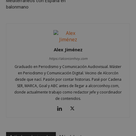
Mediterráneos con España en
balonmano
Alex Jiménez
https://alcorconhoy.com
Graduado en Periodismo y Comunicación Audiovisual. Máster
en Periodismo y Comunicación Digital. Vecino de Alcorcón
Google
desde que nací. Pasión por contar historias. Pasé por Cadena
Privacy Policy
SER, MARCA, Goal y ABC antes de llegar a alcorconhoy.com,
donde actualmente trabajo como redactor jefe y coordinador
de contenidos.
AWSALBCORS
1 semana
Amazon.com
Inc.
embed.bsky.app