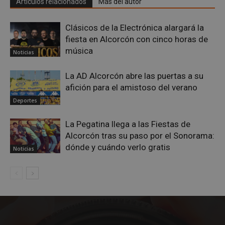
Artículos relacionados
Más del autor
Clásicos de la Electrónica alargará la
fiesta en Alcorcón con cinco horas de
música
Noticias
La AD Alcorcón abre las puertas a su
afición para el amistoso del verano
Deportes
La Pegatina llega a las Fiestas de
sp_landing
23 horas 59
Spotify Inc.
Alcorcón tras su paso por el Sonorama:
minutos
.spotify.com
dónde y cuándo verlo gratis
Noticias
VISITOR_PRIVACY_METADATA
5 meses 4
YouTube