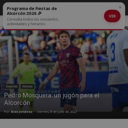
×
Programa de Fiestas de
Alcorcón 2026 🎉
VER
Consulta todos los conciertos,
Inicio
Deportes
actividades y horarios
Deportes
Noticias
Pedro Mosquera: un jugón para el
Alcorcón
Por
Alex Jiménez
-
viernes, 8 de julio de 2022