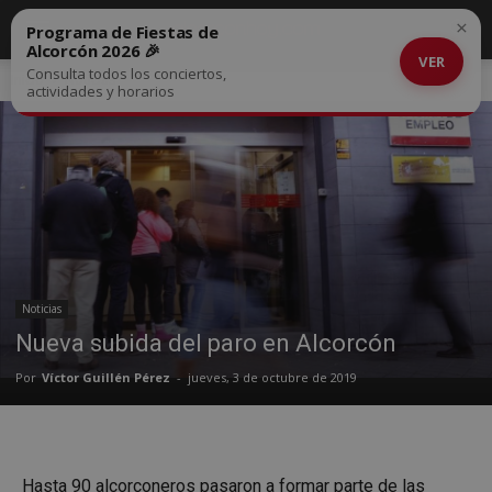
×
Programa de Fiestas de
Alcorcón 2026 🎉
VER
Consulta todos los conciertos,
Inicio
Noticias
actividades y horarios
Noticias
Nueva subida del paro en Alcorcón
Por
Víctor Guillén Pérez
-
jueves, 3 de octubre de 2019
Hasta 90 alcorconeros pasaron a formar parte de las