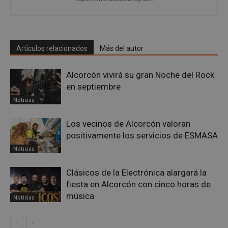
Cookies no clasificadas
Artículos relacionados
Más del autor
Alcorcón vivirá su gran Noche del Rock
en septiembre
Cookies estrictamente necesarias
Noticias
Cookies de rendimiento
Cookies de preferencias
Los vecinos de Alcorcón valoran
Cookies de funcionalidad
positivamente los servicios de ESMASA
Cookies no clasificadas
Noticias
Las cookies estrictamente necesarias permiten la
Clásicos de la Electrónica alargará la
funcionalidad principal del sitio web, como el
inicio de sesión de usuario y la gestión de cuentas.
fiesta en Alcorcón con cinco horas de
El sitio web no se puede utilizar correctamente sin
música
las cookies estrictamente necesarias.
Noticias
Proveedor
/
Nombre
Vencimient
Dominio