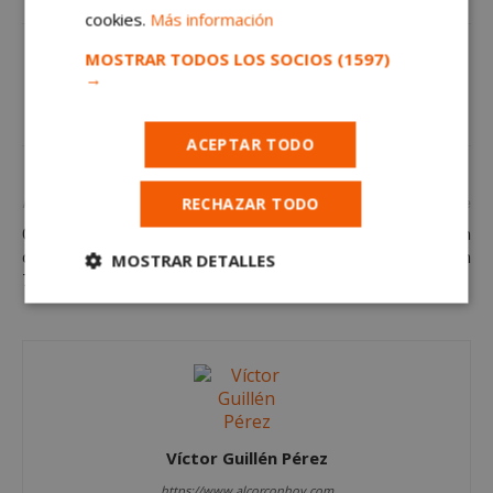
cookies.
Más información
MOSTRAR TODOS LOS SOCIOS
(1597)
→
ACEPTAR TODO
RECHAZAR TODO
Artículo anterior
Artículo siguiente
Cómo conseguir una mejor
Persecución policial en
calidad de vida a partir de los
Alcorcón
MOSTRAR DETALLES
75 años
Cookies
Cookies de
estrictamente
rendimiento
necesarias
Cookies de
Cookies de
preferencias
funcionalidad
Víctor Guillén Pérez
https://www.alcorconhoy.com