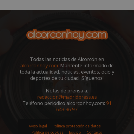
PHPSESSID
Sesión
PHP.net
alcorconhoy.com
Todas las noticias de Alcorcón en
alcorconhoy.com
. Mantente informado de
toda la actualidad, noticias, eventos, ocio y
deportes de tu ciudad. ¡Síguenos!
Google
Notas de prensa a:
Privacy Policy
redaccion@madridpress.es
Teléfono periódico alcorconhoy.com:
91
643 36 97
AWSALBCORS
1 semana
Aviso legal
Política protección de datos
Amazon.com
Inc.
Política de cookies
Equipo
Contacto