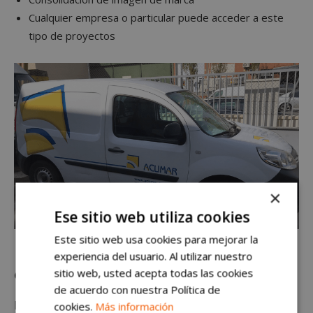
Cualquier empresa o particular puede acceder a este
tipo de proyectos
×
Ese sitio web utiliza cookies
Este sitio web usa cookies para mejorar la
experiencia del usuario. Al utilizar nuestro
¿Qué vinilo se utiliza?
sitio web, usted acepta todas las cookies
de acuerdo con nuestra Política de
En este tipo de impresiones y montajes utilizamos
cookies.
Más información