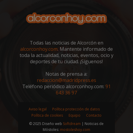
__cf_bm
29 minutos
Cloudflare Inc.
58 segundo
.twitter.com
Todas las noticias de Alcorcón en
alcorconhoy.com
. Mantente informado de
toda la actualidad, noticias, eventos, ocio y
deportes de tu ciudad. ¡Síguenos!
Notas de prensa a:
redaccion@madridpress.es
Teléfono periódico alcorconhoy.com:
91
CookieScriptConsent
4 semanas 
CookieScript
643 36 97
días
alcorconhoy.com
Aviso legal
Política protección de datos
Política de cookies
Equipo
Contacto
© 2025 Diseño web
Softdream
| Noticias de
Móstoles:
mostoleshoy.com