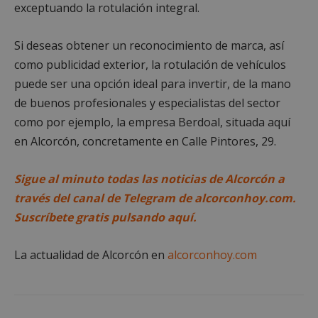
alcorconhoy.com
exceptuando la rotulación integral.
Si deseas obtener un reconocimiento de marca, así
como publicidad exterior, la rotulación de vehículos
puede ser una opción ideal para invertir, de la mano
de buenos profesionales y especialistas del sector
como por ejemplo, la empresa Berdoal, situada aquí
en Alcorcón, concretamente en Calle Pintores, 29.
Sigue al minuto todas las noticias de Alcorcón a
Google
través del canal de Telegram de alcorconhoy.com.
Privacy Policy
Suscríbete gratis pulsando aquí.
La actualidad de Alcorcón en
alcorconhoy.com
AWSALBCORS
1 semana
Amazon.com
Inc.
embed.bsky.app