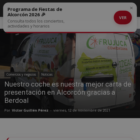
×
Programa de Fiestas de
Alcorcón 2026 🎉
VER
Consulta todos los conciertos,
Inicio
Comercios y negocios
actividades y horarios
Comercios y negocios
Noticias
Nuestro coche es nuestra mejor carta de
presentación en Alcorcón gracias a
Berdoal
Por
Víctor Guillén Pérez
-
viernes, 12 de noviembre de 2021