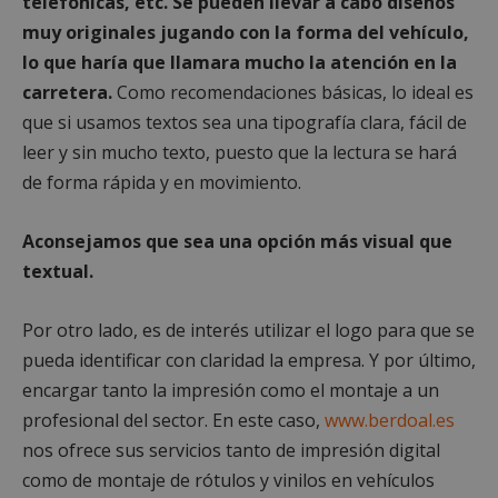
telefónicas, etc. Se pueden llevar a cabo diseños
Cookies no clasificadas
muy originales jugando con la forma del vehículo,
lo que haría que llamara mucho la atención en la
carretera.
Como recomendaciones básicas, lo ideal es
que si usamos textos sea una tipografía clara, fácil de
leer y sin mucho texto, puesto que la lectura se hará
Cookies estrictamente necesarias
de forma rápida y en movimiento.
Cookies de rendimiento
Cookies de preferencias
Aconsejamos que sea una opción más visual que
Cookies de funcionalidad
textual.
Cookies no clasificadas
Por otro lado, es de interés utilizar el logo para que se
Las cookies estrictamente necesarias permiten la
funcionalidad principal del sitio web, como el
pueda identificar con claridad la empresa. Y por último,
inicio de sesión de usuario y la gestión de cuentas.
El sitio web no se puede utilizar correctamente sin
encargar tanto la impresión como el montaje a un
las cookies estrictamente necesarias.
profesional del sector. En este caso,
www.berdoal.es
Proveedor
/
Nombre
Vencimient
nos ofrece sus servicios tanto de impresión digital
Dominio
como de montaje de rótulos y vinilos en vehículos
PHPSESSID
Sesión
PHP.net