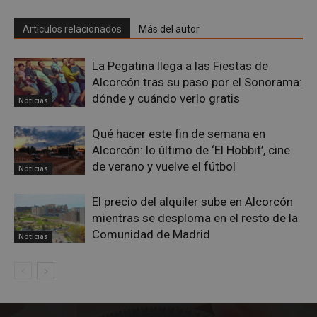
VISITOR_PRIVACY_METADATA
5 meses 4
YouTube
semanas
.youtube.com
Artículos relacionados
Más del autor
La Pegatina llega a las Fiestas de
Alcorcón tras su paso por el Sonorama:
dónde y cuándo verlo gratis
Noticias
Qué hacer este fin de semana en
Alcorcón: lo último de ‘El Hobbit’, cine
de verano y vuelve el fútbol
Noticias
El precio del alquiler sube en Alcorcón
mientras se desploma en el resto de la
Comunidad de Madrid
Noticias
sp_t
1 año
Spotify Inc.
.spotify.com