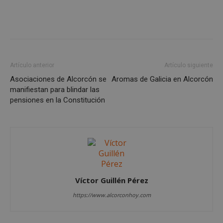
Artículo anterior
Artículo siguiente
Asociaciones de Alcorcón se
Aromas de Galicia en Alcorcón
manifiestan para blindar las
pensiones en la Constitución
sp_landing
23 horas 59
Spotify Inc.
minutos
.spotify.com
Víctor Guillén Pérez
https://www.alcorconhoy.com