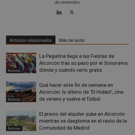
de contenidos.
Inc.
embed.bsky.app
Artículos relacionados
Más del autor
La Pegatina llega a las Fiestas de
Alcorcón tras su paso por el Sonorama:
dónde y cuándo verlo gratis
Noticias
Qué hacer este fin de semana en
Alcorcón: lo último de ‘El Hobbit’, cine
de verano y vuelve el fútbol
sp_landing
23 horas 59
Spotify Inc.
Noticias
minutos
.spotify.com
El precio del alquiler sube en Alcorcón
mientras se desploma en el resto de la
Comunidad de Madrid
Noticias