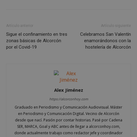
Dominio
PHPSESSID
Sesión
PHP.net
alcorconhoy.com
Artículo anterior
Artículo siguiente
Sigue el confinamiento en tres
Celebramos San Valentín
zonas básicas de Alcorcón
enamorándonos con la
por el Covid-19
hostelería de Alcorcón
Alex Jiménez
Google
https://alcorconhoy.com
Privacy Policy
Graduado en Periodismo y Comunicación Audiovisual. Máster
en Periodismo y Comunicación Digital. Vecino de Alcorcón
desde que nací. Pasión por contar historias. Pasé por Cadena
SER, MARCA, Goal y ABC antes de llegar a alcorconhoy.com,
donde actualmente trabajo como redactor jefe y coordinador
AWSALBCORS
1 semana
Amazon.com