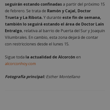
seguirán estando confinadas
a partir del próximo 15
de febrero. Se trata de
Ramón y Cajal, Doctor
Cookies no clasificadas
Trueta y La Ribota.
Y durante
este fin de semana,
también lo seguirá estando el área de Doctor Laín
Entralgo
, relativa al barrio de Puerta del Sur y Joaquín
Vilumbrales. En cambio, esta zona dejará de contar
con restricciones desde el lunes 15.
Cookies estrictamente necesarias
Cookies de rendimiento
Sigue toda
la actualidad de Alcorcón
en
Cookies de preferencias
alcorconhoy.com
Cookies de funcionalidad
Cookies no clasificadas
Fotografía principal:
Esther Montellano
Las cookies estrictamente necesarias permiten la
funcionalidad principal del sitio web, como el
inicio de sesión de usuario y la gestión de cuentas.
El sitio web no se puede utilizar correctamente sin
las cookies estrictamente necesarias.
Proveedor
/
Nombre
Vencimient