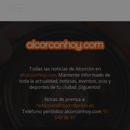
VISITOR_PRIVACY_METADATA
5 meses 4
YouTube
semanas
.youtube.com
Todas las noticias de Alcorcón en
alcorconhoy.com
. Mantente informado de
toda la actualidad, noticias, eventos, ocio y
deportes de tu ciudad. ¡Síguenos!
Notas de prensa a:
redaccion@madridpress.es
Teléfono periódico alcorconhoy.com:
91
643 36 97
sp_t
1 año
Spotify Inc.
.spotify.com