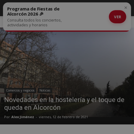
×
Programa de Fiestas de
Alcorcón 2026 🎉
VER
Consulta todos los conciertos,
Inicio
Comercios y negocios
actividades y horarios
Comercios y negocios
Noticias
Novedades en la hostelería y el toque de
queda en Alcorcón
Por
Alex Jiménez
-
viernes, 12 de febrero de 2021