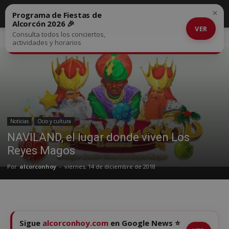
×
Programa de Fiestas de
Alcorcón 2026 🎉
VER
Consulta todos los conciertos,
Inicio
Noticias
actividades y horarios
Noticias
Ocio y cultura
NAVILAND, el lugar donde viven Los
Reyes Magos
Por
alcorconhoy
-
viernes, 14 de diciembre de 2018
Sigue
alcorconhoy.com
en Google News ⭐