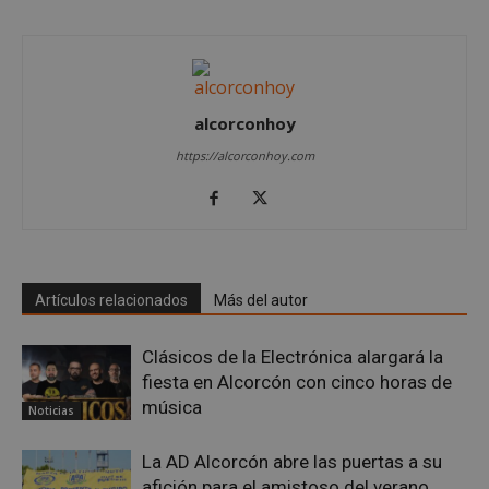
alcorconhoy
https://alcorconhoy.com
sp_landing
23 horas 59
Spotify Inc.
minutos
.spotify.com
Artículos relacionados
Más del autor
Clásicos de la Electrónica alargará la
fiesta en Alcorcón con cinco horas de
VISITOR_PRIVACY_METADATA
5 meses 4
YouTube
música
semanas
.youtube.com
Noticias
La AD Alcorcón abre las puertas a su
afición para el amistoso del verano