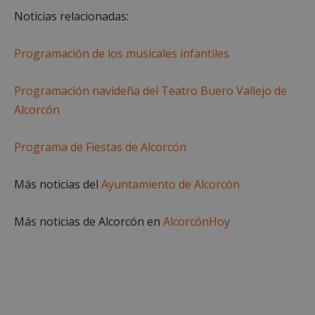
Noticias relacionadas:
Cookies estrictamente necesarias
Cookies de rendimiento
Programación de los musicales infantiles
Cookies de preferencias
Cookies de funcionalidad
Programación navideña del Teatro Buero Vallejo de
Cookies no clasificadas
Alcorcón
Las cookies estrictamente necesarias permiten la
funcionalidad principal del sitio web, como el
Programa de Fiestas de Alcorcón
inicio de sesión de usuario y la gestión de cuentas.
El sitio web no se puede utilizar correctamente sin
las cookies estrictamente necesarias.
Más noticias del
Ayuntamiento de Alcorcón
Proveedor
/
Nombre
Vencimient
Dominio
Más noticias de Alcorcón en
AlcorcónHoy
PHPSESSID
Sesión
PHP.net
alcorconhoy.com