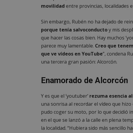
PHPSESSID
movilidad
entre provincias, localidades e
Sin embargo, Rubén no ha dejado de rein
porque tenía salvoconducto
y mis despl
que hacer las cosas bien. Hay muchos ‘yo
AWSALBCORS
parece muy lamentable.
Creo que tenem
que ve vídeos en YouTube
”, condena Ru
una tercera gran pasión: Alcorcón.
sp_landing
Enamorado de Alcorcón
VISITOR_PRIVACY
Y es que el ‘youtuber’
rezuma esencia al
una sonrisa al recordar el vídeo que hizo
pudo coger su moto, por lo que decidió i
en el que se lanzó a la calle en plena te
sp_t
la localidad. “Hubiera sido más sencillo