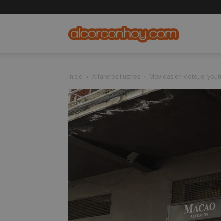
alcorconho
Inicio
Alfareros ilustres
Movidas en Moto, el yout