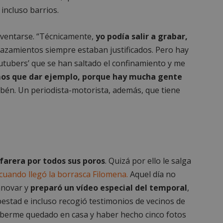
Sesión
Cookie generada por aplicaciones
PHP.net
 incluso barrios.
lenguaje PHP. Este es un identifi
alcorconhoy.com
general que se utiliza para mante
de sesión del usuario. Normalm
generado al azar, la forma en qu
ventarse. “Técnicamente,
yo podía salir a grabar,
específico del sitio, pero un bue
azamientos siempre estaban justificados. Pero hay
mantener un estado de inicio de 
usuario entre páginas.
utubers’ que se han saltado el confinamiento y me
1 semana
Para un soporte continuo de adh
Amazon.com
os que dar ejemplo, porque hay mucha gente
de uso de CORS después de la act
Inc.
Chromium, estamos creando cook
embed.bsky.app
bén. Un periodista-motorista, además, que tiene
adicionales para cada una de esta
Google Privacy Policy
adherencia basadas en la duració
AWSALBCORS (ALB).
23 horas 59
Requerido para garantizar la func
Spotify Inc.
minutos
complemento Spotify integrado. 
.spotify.com
resultado ninguna funcionalidad e
_METADATA
5 meses 4
Esta cookie se utiliza para almace
YouTube
semanas
consentimiento del usuario y las
.youtube.com
farera por todos sus poros
. Quizá por ello le salga
privacidad para su interacción con 
datos sobre el consentimiento del
cuando llegó la borrasca Filomena.
Aquel día no
relación con diversas políticas y 
privacidad, asegurando que sus p
nnovar y
preparó un vídeo especial del temporal
,
honradas en futuras sesiones.
mpestad e incluso recogió testimonios de vecinos de
1 año
Requerido para garantizar la func
Spotify Inc.
complemento Spotify integrado. 
.spotify.com
 haberme quedado en casa y haber hecho cinco fotos
resultado ninguna funcionalidad e