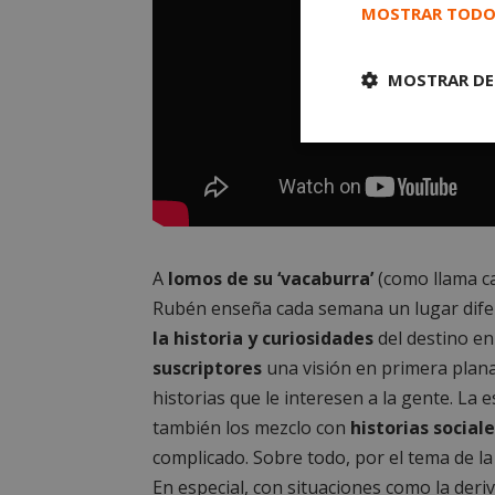
MOSTRAR TODO
MOSTRAR DE
Cookies
estrictament
necesarias
A
lomos de su ‘vacaburra’
(como llama c
Rubén enseña cada semana un lugar difere
la historia y curiosidades
del destino en
Cooki
suscriptores
una visión en primera plana
historias que le interesen a la gente. La
Las cookies estricta
también los mezclo con
historias sociale
la gestión de cuenta
complicado. Sobre todo, por el tema de la p
Nombre
En especial, con situaciones como la deri