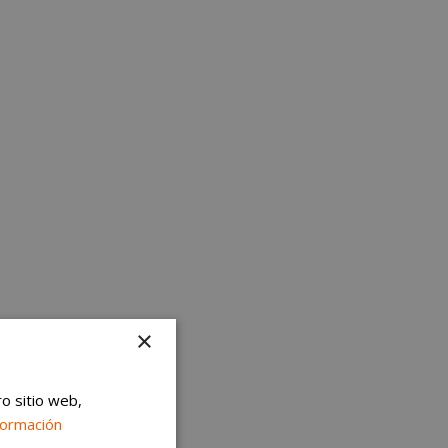
×
ro sitio web,
formación