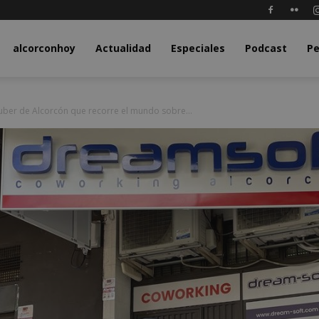
y.com
alcorconhoy
Actualidad
Especiales
Podcast
Pe
uber de Alcorcón que recorre el mundo sobre...