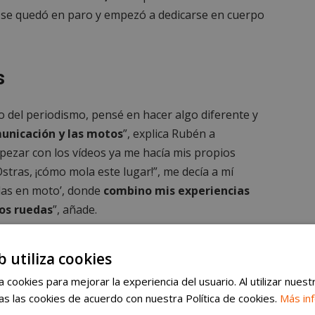
 se quedó en paro y empezó a dedicarse en cuerpo
s
 del periodismo, pensé en hacer algo diferente y
unicación y las motos
”, explica Rubén a
pezar con los vídeos ya me hacía mis propios
“Ostras, ¡cómo mola este lugar!”, me decía a mí
das en moto’, donde
combino mis experiencias
dos ruedas
”, añade.
b utiliza cookies
 cookies para mejorar la experiencia del usuario. Al utilizar nuest
s las cookies de acuerdo con nuestra Política de cookies.
Más in