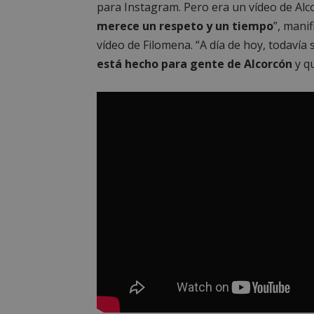
para Instagram. Pero era un vídeo de Alc
__cf_bm
merece un respeto y un tiempo
”, mani
vídeo de Filomena. “A día de hoy, todavía
está hecho para gente de Alcorcón
y qu
CookieScriptConse
Nombre
Nombre
Nombre
__gpi
__Secure-
ROLLOUT_TOKEN
test_cookie
ttwid
OAID
IDE
_ga_MP6BJ9ENMQ
iutk