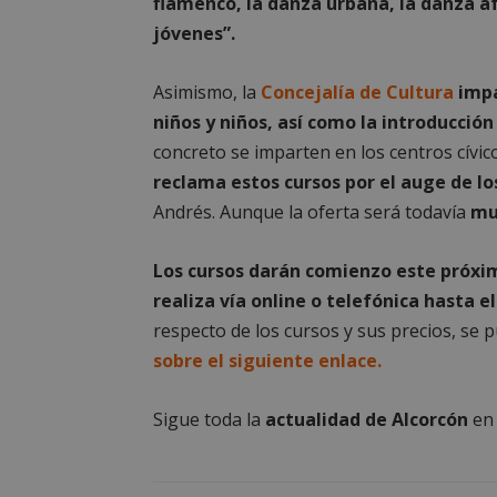
flamenco, la danza urbana, la danza a
PHPSESSID
jóvenes”.
Asimismo, la
Concejalía de Cultura
impa
niños y niños, así como la introducció
concreto se imparten en los centros cívi
AWSALBCORS
reclama estos cursos por el auge de lo
Andrés. Aunque la oferta será todavía
mu
sp_landing
Los cursos darán comienzo este próxim
realiza vía online o telefónica hasta e
VISITOR_PRIVACY
respecto de los cursos y sus precios, se
sobre el siguiente enlace.
Sigue toda la
actualidad de Alcorcón
e
sp_t