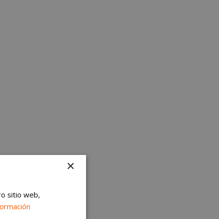
×
ro sitio web,
formación