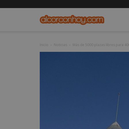
alcorconho
Inicio
Noticias
Más de 5000 plazas libres para 400