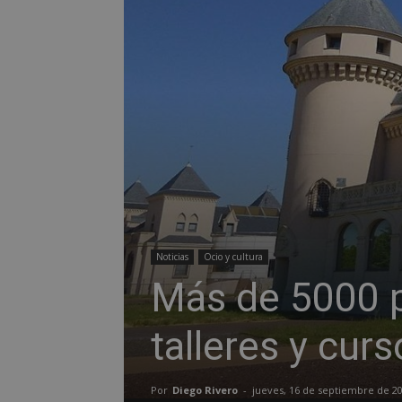
Noticias
Ocio y cultura
Más de 5000 p
talleres y cur
Por
Diego Rivero
-
jueves, 16 de septiembre de 2