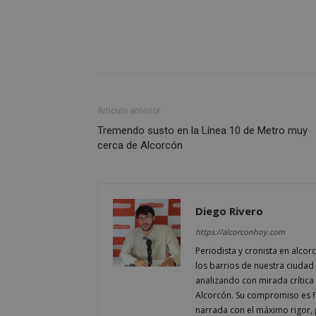
__cf_bm
CookieScriptConse
Artículo anterior
Tremendo susto en la Línea 10 de Metro muy
cerca de Alcorcón
Nombre
Nombre
Nombre
__gpi
__Secure-
ROLLOUT_TOKEN
test_cookie
ttwid
Diego Rivero
OAID
https://alcorconhoy.com
IDE
Periodista y cronista en alcor
los barrios de nuestra ciudad 
analizando con mirada crítica 
_ga_MP6BJ9ENMQ
iutk
Alcorcón. Su compromiso es fi
narrada con el máximo rigor, 
_ga