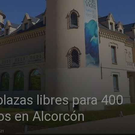
lazas libres para 400
sos en Alcorcón
021