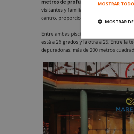
metros de profundidad y otra
, que dis
MOSTRAR TODO
visitantes y familiares ver, fotografiar e
centro, proporcionándoles una experiencia
MOSTRAR DE
Entre ambas piscinas suman 1,5 millones d
Cookies
está a 26 grados y la otra a 25. Entre la 
estrictament
necesarias
depuradoras, más de 200 metros cuadrad
Cooki
Las cookies estricta
la gestión de cuenta
Nombre