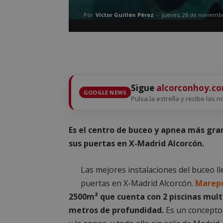
Por
Víctor Guillén Pérez
-
jueves, 26 de noviemb
Sigue
alcorconhoy.c
GOOGLE NEWS
Pulsa la estrella y recibe las n
Es el centro de buceo y apnea más gr
sus puertas en X-Madrid Alcorcón.
Las mejores instalaciones del buceo ll
puertas en X-Madrid Alcorcón.
Marepo
2500m² que cuenta con 2 piscinas multi
metros de profundidad.
Es un concepto 