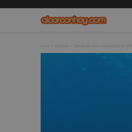
alcorconho
Inicio
Noticias
Marepolis abre sus puertas en X-