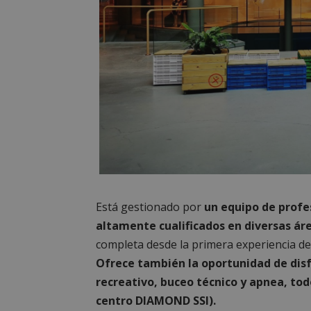
PHPSESSID
AWSALBCORS
sp_landing
Está gestionado por
un equipo de profes
VISITOR_PRIVACY
altamente cualificados en diversas ár
completa desde la primera experiencia de 
Ofrece también la oportunidad de dis
recreativo, buceo técnico y apnea, todo
sp_t
centro DIAMOND SSI).