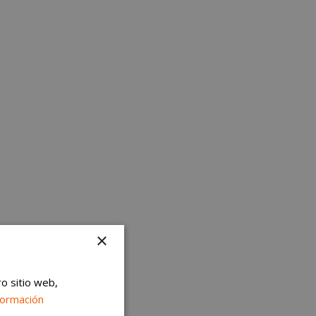
×
ro sitio web,
formación