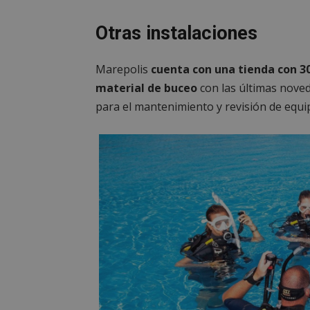
__cf_bm
Otras instalaciones
CookieScriptConse
Marepolis
cuenta con una tienda con 
material de buceo
con las últimas nove
para el mantenimiento y revisión de equi
Nombre
Nombre
Nombre
__gpi
__Secure-
ROLLOUT_TOKEN
test_cookie
ttwid
OAID
IDE
_ga_MP6BJ9ENMQ
iutk