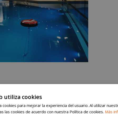
nir, en un mismo lugar,
todo aquello que los
b utiliza cookies
frutar plenamente de su experiencia de buceo.
 cookies para mejorar la experiencia del usuario. Al utilizar nuest
s las cookies de acuerdo con nuestra Política de cookies.
Más in
inivel, una de ellas única en España con 20