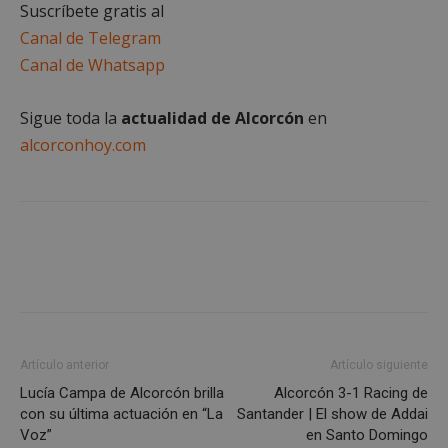
Suscríbete gratis al
Canal de Telegram
Canal de Whatsapp
Cookies estrictamente necesarias
Cookies de rendimiento
Sigue toda la
actualidad de Alcorcón
en
Cookies de preferencias
alcorconhoy.com
Cookies de funcionalidad
Cookies no clasificadas
Las cookies estrictamente necesarias permiten la
funcionalidad principal del sitio web, como el
inicio de sesión de usuario y la gestión de cuentas.
El sitio web no se puede utilizar correctamente sin
las cookies estrictamente necesarias.
Proveedor
/
Nombre
Vencimient
Dominio
PHPSESSID
Sesión
PHP.net
Artículo anterior
Artículo siguiente
alcorconhoy.com
Lucía Campa de Alcorcón brilla
Alcorcón 3-1 Racing de
con su última actuación en “La
Santander | El show de Addai
Voz”
en Santo Domingo