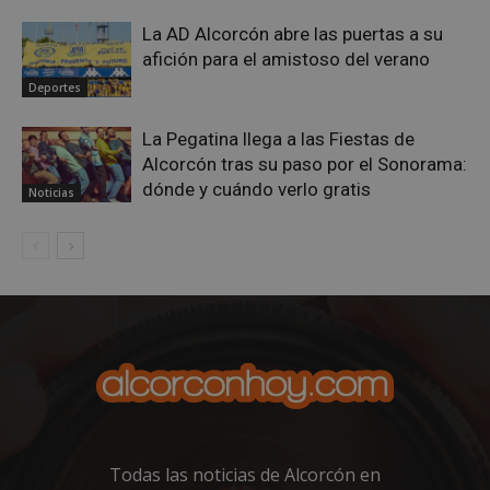
La AD Alcorcón abre las puertas a su
afición para el amistoso del verano
Deportes
La Pegatina llega a las Fiestas de
Alcorcón tras su paso por el Sonorama:
dónde y cuándo verlo gratis
Noticias
sp_landing
23 horas 59
Spotify Inc.
minutos
.spotify.com
VISITOR_PRIVACY_METADATA
5 meses 4
YouTube
semanas
.youtube.com
Todas las noticias de Alcorcón en