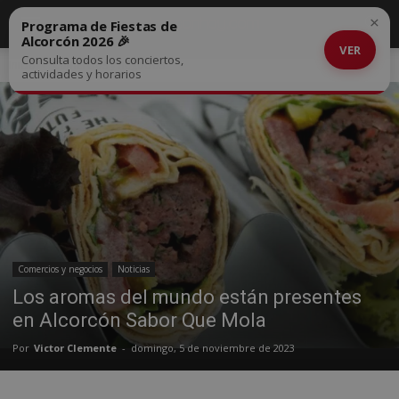
×
Programa de Fiestas de
Alcorcón 2026 🎉
VER
Consulta todos los conciertos,
Inicio
Comercios y negocios
actividades y horarios
Comercios y negocios
Noticias
Los aromas del mundo están presentes
en Alcorcón Sabor Que Mola
Por
Victor Clemente
-
domingo, 5 de noviembre de 2023