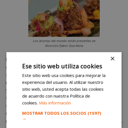
Los aromas del mundo están presentes en
Alcorcón Sabor Que Mola
×
Kauna Lounge And Sushi Bar,
está vez para los que
Ese sitio web utiliza cookies
deseen una opción japonesa, es un excelente
restaurante. Su
“Ebi Crunch” es un plato muy
Este sitio web usa cookies para mejorar la
experiencia del usuario. Al utilizar nuestro
recomendable.
Consiste en un gambón tempurizado
sitio web, usted acepta todas las cookies
y envuelto en pasta crujiente que se coloca sobre una
de acuerdo con nuestra Política de
tosta de chapata de cristal.
La combinación de
cookies.
Más información
sabores y texturas exóticas hace de este plato
MOSTRAR TODOS LOS SOCIOS
(1597)
una elección perfecta para los que buscan la
→
mejor experiencia gastronómica japonesa posible.