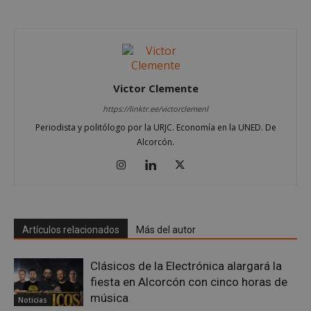
Victor Clemente
https://linktr.ee/victorclemenl
Periodista y politólogo por la URJC. Economía en la UNED. De
Google
Alcorcón.
Privacy Policy
AWSALBCORS
1 semana
Amazon.com
Inc.
Artículos relacionados
Más del autor
embed.bsky.app
Clásicos de la Electrónica alargará la
fiesta en Alcorcón con cinco horas de
música
Noticias