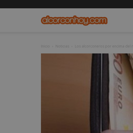
alcorconho
Inicio
Noticias
Los alcorconeros por encima del 