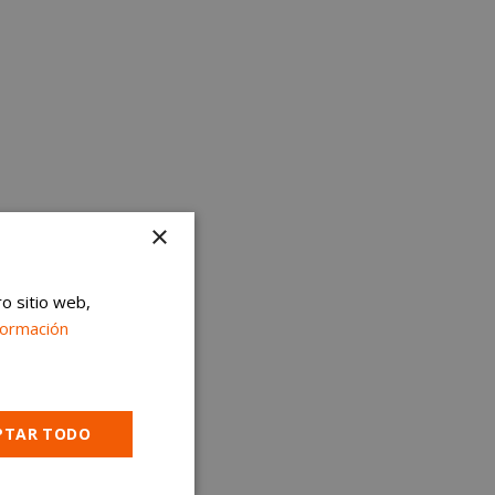
×
ro sitio web,
formación
PTAR TODO