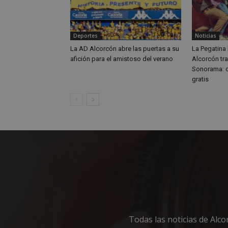
Deportes
Noticias
Nombre
Nombre
La AD Alcorcón abre las puertas a su
La Pegatina 
afición para el amistoso del verano
Alcorcón tra
Nombre
__gpi
__Secure-
Sonorama: d
ROLLOUT_TOKEN
test_cookie
gratis
ttwid
OAID
IDE
_ga_MP6BJ9ENMQ
iutk
_ga
YSC
__gads
Todas las noticias de Alc
VISITOR_INFO1_LIV