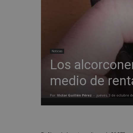
Noticias
Los alcorconer
medio de rent
Por
Víctor Guillén Pérez
-
jueves, 3 de octubre d