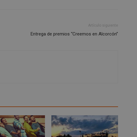
1 semana
Para un soporte continuo de adh
Amazon.com
de uso de CORS después de la act
Inc.
Chromium, estamos creando cook
embed.bsky.app
adicionales para cada una de esta
Google Privacy Policy
adherencia basadas en la duració
AWSALBCORS (ALB).
Artículo siguiente
Entrega de premios “Creemos en Alcorcón”
23 horas 59
Requerido para garantizar la func
Spotify Inc.
minutos
complemento Spotify integrado. 
.spotify.com
resultado ninguna funcionalidad e
_METADATA
5 meses 4
Esta cookie se utiliza para almace
YouTube
semanas
consentimiento del usuario y las
.youtube.com
privacidad para su interacción con 
datos sobre el consentimiento del
relación con diversas políticas y 
privacidad, asegurando que sus p
honradas en futuras sesiones.
1 año
Requerido para garantizar la func
Spotify Inc.
complemento Spotify integrado. 
.spotify.com
resultado ninguna funcionalidad e
29 minutos
Esta cookie se utiliza para disti
Cloudflare Inc.
58 segundos
y bots. Esto es beneficioso para el
.twitter.com
fin de realizar informes válidos s
sitio web.
nt
4 semanas 2
El servicio Cookie-Script.com util
CookieScript
días
recordar las preferencias de co
alcorconhoy.com
cookies de los visitantes. Es nec