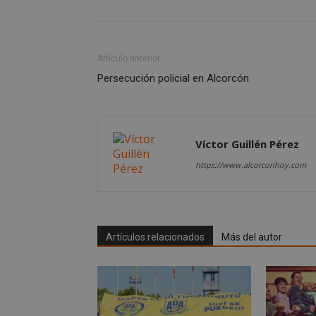
AWSALBCORS
Artículo anterior
Persecución policial en Alcorcón
sp_landing
VISITOR_PRIVACY
Víctor Guillén Pérez
https://www.alcorconhoy.com
sp_t
Artículos relacionados
Más del autor
__cf_bm
CookieScriptConse