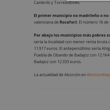
Cookies
Cambrils y Torrelodones.
estrictament
necesarias
El primer municipio no madrileño o no
valenciana de
Rocafort
. El número 16 de 
Por abajo los municipios más pobres 
sería la localidad con menor renta bruta
Cooki
11.917 euros. El antepenúltimo sería Ahíga
Puebla de Obando de Badajoz con 12.164 y
Las cookies estricta
Badajoz con 12.333 euros.
la gestión de cuenta
Nombre
La actualidad de Alcorcón en
Alcorconhoy
PHPSESSID