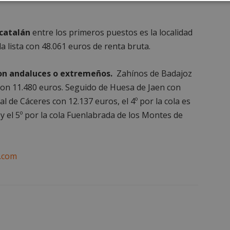
Cookies de
Cookies de
Cookies de
e
rendimiento
preferencias
funcionalidad
 catalán
entre los primeros puestos es la localidad
la lista con 48.061 euros de renta bruta.
son andaluces o extremeños.
Zahínos de Badajoz
 con 11.480 euros. Seguido de Huesa de Jaen con
es estrictamente necesarias
Cookies de rendimiento
Cookies de prefer
l de Cáceres con 12.137 euros, el 4º por la cola es
Cookies de funcionalidad
Cookies no clasificadas
 el 5º por la cola Fuenlabrada de los Montes de
mente necesarias permiten la funcionalidad principal del sitio web, como el inicio d
s. El sitio web no se puede utilizar correctamente sin las cookies estrictamente nece
Proveedor
/
Vencimiento
Descripción
.com
Dominio
Sesión
Cookie generada por aplicaciones
PHP.net
lenguaje PHP. Este es un identifi
alcorconhoy.com
general que se utiliza para mante
de sesión del usuario. Normalm
generado al azar, la forma en qu
específico del sitio, pero un bue
mantener un estado de inicio de 
usuario entre páginas.