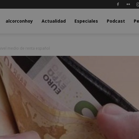
y.com
alcorconhoy
Actualidad
Especiales
Podcast
Pe
nivel medio de renta español