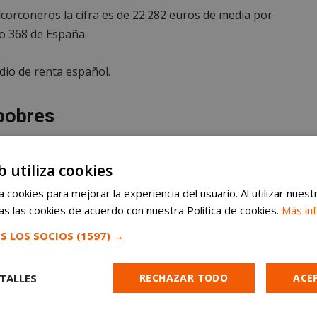
alcorconeros la cifra es de 22.282 euros de media por
o 368 de España.
dio de renta español.
pobres
zuelo
. Una posición que ocupa desde el año 2013.
b utiliza cookies
ros, y la renta disponible de 53.185.
 cookies para mejorar la experiencia del usuario. Al utilizar nuest
osición es ocupada por un pueblo barcelonés que
s las cookies de acuerdo con nuestra Política de cookies.
Más in
.700 habitantes,
Avinyonet del Penedès con una
S LOS SOCIOS
(1597) →
de 57.843 euros, seguido de Boadilla del Monte con
, Matadepera con 55.579 euros y Alcobendas con
TALLES
RECHAZAR TODO
ACE
diez primeros puestos son todos madrileños o
Cugat del Vallès, Sant Just Desvern, Majadahonda,