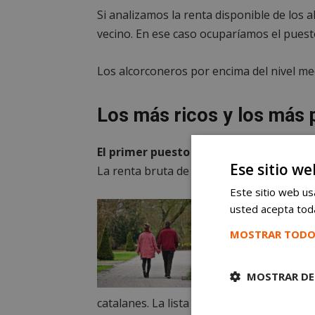
Si analizamos la renta disponible de los 
vecino. En ese caso ocuparíamos el puest
Los alcorconeros por encima del nivel me
Los más ricos y los más 
El primer puesto lo vuelve a ocupar Po
Ese sitio we
La renta bruta de Pozuelo es de 72.899 eu
Este sitio web usa
La segunda p
usted acepta toda
no llega a 1
MOSTRAR TODO
renta bruta
55.885 euros
MOSTRAR DE
52.347. Los 
catalanes. La lista se completa con Sant 