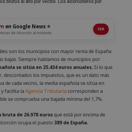
os brutos al año por vecino. Los alcorconeros por
om
en Google News ⭐
VER
oticias de Alcorcón al instante
les son los municipios con mayor renta de España
más bajas. Siempre hablamos de municipios por
añola se sitúa en 25.434 euros anuales.
Si lo que
cir, descontados los impuestos, que es un dato más
iva de cada vecino, la media española se sitúa en
 facilita la
Agencia Tributaria
corresponden a
ible se comprueba una bajada mínima del 1,7%.
 bruta de 26.978 euros
que está por encima de
Alcorcón ocupa el puesto
389 de España.