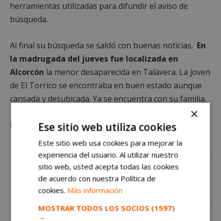
herramientas utilizadas para difundir el aviso de
búsqueda.
Al final su búsqueda se saldó con buenas noticias.
En
la madrugada del jueves fue localizada en
Alcorcón
la menor desaparecida en Talavera. La joven
de El Torrico se encontraba en buen estado aunque
cansada y desubicada. Ya se encuentra con su familia.
×
La actualidad de Alcorcón en
https://alcorconhoy.com
Ese sitio web utiliza cookies
Este sitio web usa cookies para mejorar la
experiencia del usuario. Al utilizar nuestro
sitio web, usted acepta todas las cookies
de acuerdo con nuestra Política de
cookies.
Más información
MOSTRAR TODOS LOS SOCIOS
(1597)
→