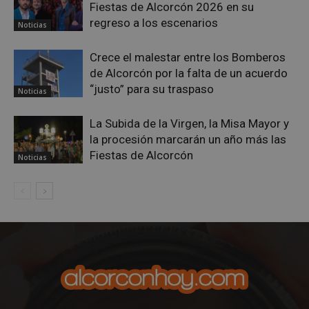
Fiestas de Alcorcón 2026 en su
regreso a los escenarios
Noticias
Crece el malestar entre los Bomberos
Cookies estrictamente necesarias
de Alcorcón por la falta de un acuerdo
Cookies de rendimiento
“justo” para su traspaso
Noticias
Cookies de preferencias
La Subida de la Virgen, la Misa Mayor y
Cookies de funcionalidad
la procesión marcarán un año más las
Cookies no clasificadas
Fiestas de Alcorcón
Noticias
Las cookies estrictamente necesarias permiten la
funcionalidad principal del sitio web, como el
inicio de sesión de usuario y la gestión de cuentas.
El sitio web no se puede utilizar correctamente sin
las cookies estrictamente necesarias.
Proveedor
/
Nombre
Vencimient
Dominio
PHPSESSID
Sesión
PHP.net
alcorconhoy.com