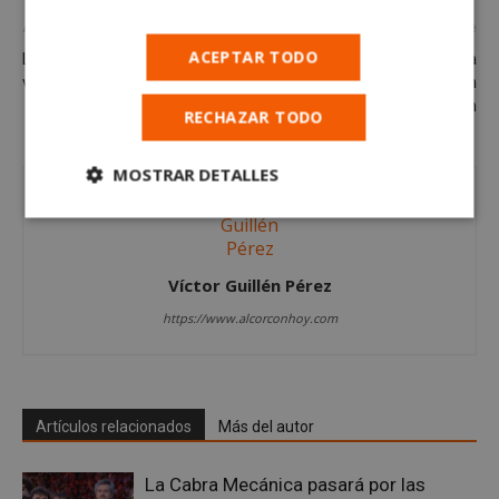
Artículo anterior
Artículo siguiente
ACEPTAR TODO
La Policía de Alcorcón requisa
30.000 GRACIAS por vuestra
varias armas “airsoft”
confianza en
Alcorconhoy.com
RECHAZAR TODO
MOSTRAR DETALLES
Cookies
Cookies de
estrictamente
rendimiento
necesarias
Víctor Guillén Pérez
https://www.alcorconhoy.com
Cookies de
Cookies de
preferencias
funcionalidad
Artículos relacionados
Más del autor
Cookies no clasificadas
La Cabra Mecánica pasará por las