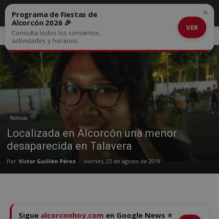
×
Programa de Fiestas de
Alcorcón 2026 🎉
VER
Consulta todos los conciertos,
Inicio
Noticias
actividades y horarios
Noticias
Localizada en Alcorcón una menor
desaparecida en Talavera
Por
Víctor Guillén Pérez
-
viernes, 23 de agosto de 2019
Sigue
alcorconhoy.com
en Google News ⭐