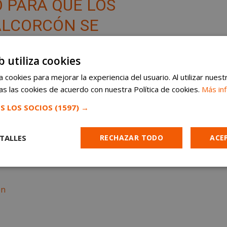
O PARA QUE LOS
ALCORCÓN
SE
CAMPAÑA DEL CHEQUE
b utiliza cookies
PS://T.CO/LDVSVO7FQB
 cookies para mejorar la experiencia del usuario. Al utilizar nuest
M/0KFRZWCGQE
s las cookies de acuerdo con nuestra Política de cookies.
Más in
S LOS SOCIOS
(1597) →
 DE ALCORCÓN
N)
3 DE MAYO DE 2019
TALLES
RECHAZAR TODO
ACE
Cookies de
Cookies de
Cookies de
e
rendimiento
preferencias
funcionalidad
ón