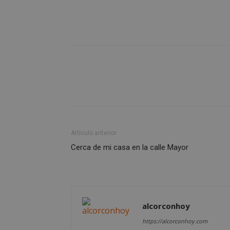
Cooki
Las cookies estricta
la gestión de cuenta
Nombre
PHPSESSID
Artículo anterior
Cerca de mi casa en la calle Mayor
AWSALBCORS
alcorconhoy
https://alcorconhoy.com
sp_landing