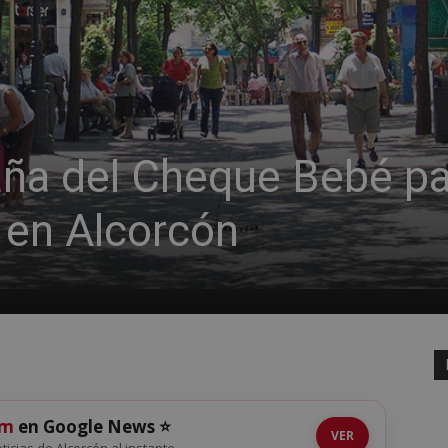
aña del Cheque Bebé pa
 en Alcorcón
om
en Google News ⭐
VER
oticias de Alcorcón al instante