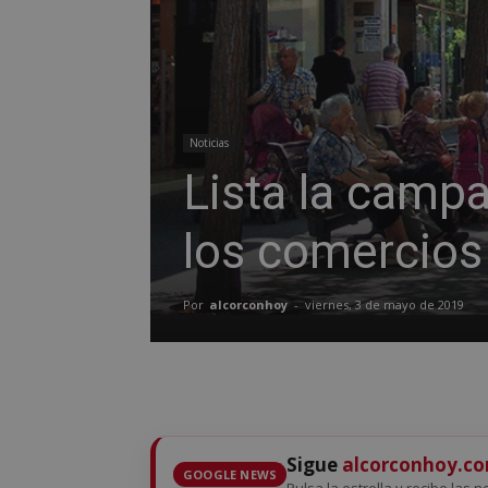
Noticias
Lista la camp
los comercios
Por
alcorconhoy
-
viernes, 3 de mayo de 2019
Sigue
alcorconhoy.c
GOOGLE NEWS
Pulsa la estrella y recibe las n