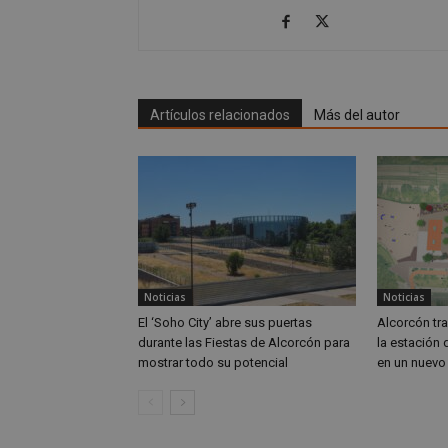
VISITOR_PRIVACY
Artículos relacionados
Más del autor
sp_t
__cf_bm
CookieScriptConse
Noticias
Noticias
El ‘Soho City’ abre sus puertas
Alcorcón tr
durante las Fiestas de Alcorcón para
la estación
mostrar todo su potencial
en un nuevo
Nombre
Nombre
Nombre