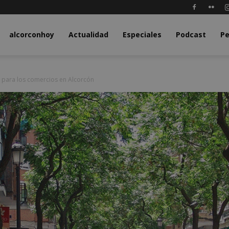
y.com
alcorconhoy
Actualidad
Especiales
Podcast
Pe
 para los comercios en Alcorcón