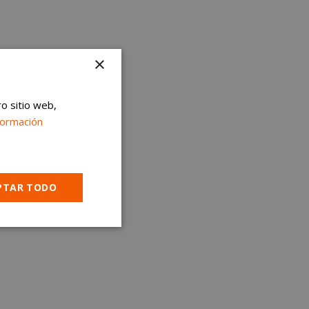
×
ro sitio web,
formación
PTAR TODO
Cookies no
clasificadas