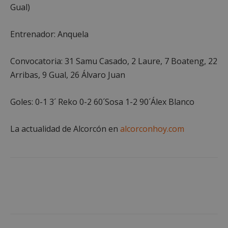
Gual)
Entrenador: Anquela
Convocatoria: 31 Samu Casado, 2 Laure, 7 Boateng, 22
Arribas, 9 Gual, 26 Álvaro Juan
Goles: 0-1 3´ Reko 0-2 60´Sosa 1-2 90´Álex Blanco
Google
Privacy Policy
La actualidad de Alcorcón en
alcorconhoy.com
AWSALBCORS
1 semana
Amazon.com
Inc.
embed.bsky.app