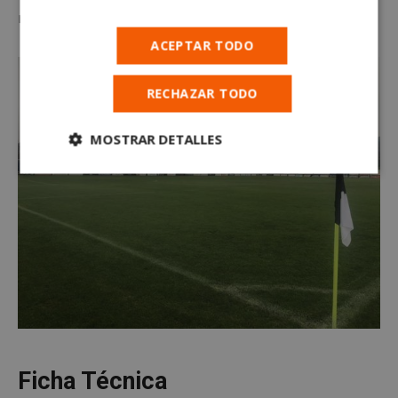
reivindicarse.
ACEPTAR TODO
RECHAZAR TODO
MOSTRAR DETALLES
Cookies
Cookies de
estrictamente
rendimiento
necesarias
Cookies de
Cookies de
preferencias
funcionalidad
Cookies no clasificadas
Ficha Técnica