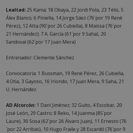
Lealtad:
25 Kania; 18 Obaya, 22 Jordi Pola, 23 Télis, 5
Álex Blanco; 6 Piniella, 14 Jorge Sáez (76´por 19 René
Pérez), 12 Atta (90´por 26 Cubiella), 8 Maissa (76´por
Cookies estrictamente necesarias
21 Hernández); 7 A. García (61´por 9 Saha), 20
Cookies de rendimiento
Sandoval (62´por 17 Juan Mera)
Cookies de preferencias
Cookies de funcionalidad
Entrenador: Clemente Sánchez
Cookies no clasificadas
Las cookies estrictamente necesarias permiten la
Convocatoria: 1 Bussman, 19 René Pérez, 26 Cubiella,
funcionalidad principal del sitio web, como el
4 Otia, 3 Gayoso, 16 Iriondo, 17 Juan Mera, 9 Saha, 21
inicio de sesión de usuario y la gestión de cuentas.
El sitio web no se puede utilizar correctamente sin
U. Hernández.
las cookies estrictamente necesarias.
Proveedor
/
Nombre
Vencimient
AD Alcorcón:
1 Dani Jiménez; 32 Guito, 4 Escobar, 20
Dominio
José León, 29 Castro; 8 Reko, 14 Juanma (85´por
PHPSESSID
Sesión
PHP.net
alcorconhoy.com
Laure), 30 Sosa (62´por 26 Álvaro Juan), 11 Ernesto (76
´por 22 Arribas), 10 Hugo Fraile y 28 Escardó (76´por 9