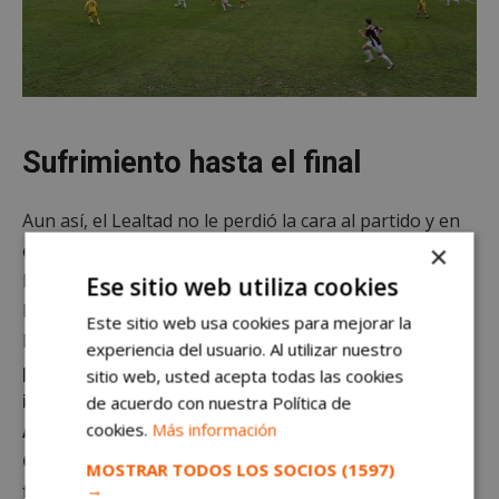
Sufrimiento hasta el final
Aun así, el Lealtad no le perdió la cara al partido y en
×
el 90 acortó distancias con un gol de falta de Álex
Blanco. Tocaba sufrir. Anquela siempre dice que toca
Ese sitio web utiliza cookies
hacer muchas cosas bien y que nadie regala nada.
Este sitio web usa cookies para mejorar la
Dicho y hecho.
Los asturianos pudieron llevar a la
experiencia del usuario. Al utilizar nuestro
prorroga el partido, pero Dani Jiménez consiguió
sitio web, usted acepta todas las cookies
interceptar un último ataque local. Pasa el
de acuerdo con nuestra Política de
cookies.
Más información
Alcorcón a la siguiente ronda y sigue vivo en la
Copa.
Además, Anquela ha repartido minutos y
MOSTRAR TODOS LOS SOCIOS
(1597)
→
futbolistas como Reko o Escardó han tratado de