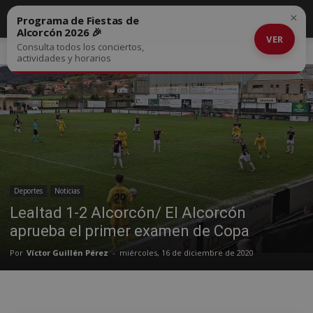
×
Programa de Fiestas de
Alcorcón 2026 🎉
VER
Consulta todos los conciertos,
Inicio
Deportes
actividades y horarios
Deportes
Noticias
Lealtad 1-2 Alcorcón/ El Alcorcón
aprueba el primer examen de Copa
Por
Víctor Guillén Pérez
-
miércoles, 16 de diciembre de 2020