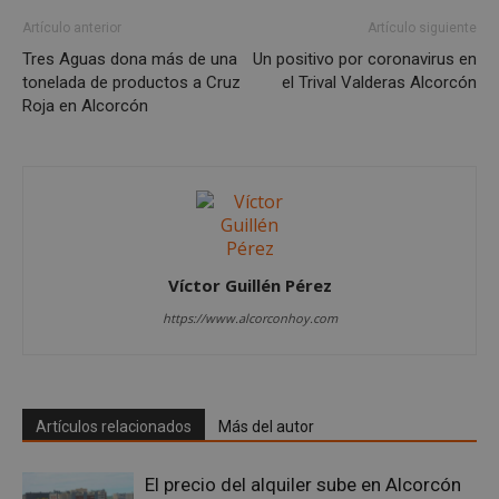
Artículo anterior
Artículo siguiente
Tres Aguas dona más de una
Un positivo por coronavirus en
tonelada de productos a Cruz
el Trival Valderas Alcorcón
Roja en Alcorcón
sp_landing
23 horas 59
Spotify Inc.
minutos
.spotify.com
Víctor Guillén Pérez
https://www.alcorconhoy.com
Artículos relacionados
Más del autor
VISITOR_PRIVACY_METADATA
5 meses 4
YouTube
semanas
.youtube.com
El precio del alquiler sube en Alcorcón