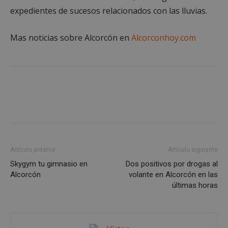
Cookies estrictamente necesarias
expedientes de sucesos relacionados con las lluvias.
Cookies de rendimiento
Cookies de preferencias
Mas noticias sobre Alcorcón en
Alcorconhoy.com
Cookies de funcionalidad
Cookies no clasificadas
Las cookies estrictamente necesarias permiten la
funcionalidad principal del sitio web, como el
inicio de sesión de usuario y la gestión de cuentas.
El sitio web no se puede utilizar correctamente sin
las cookies estrictamente necesarias.
Proveedor
/
Nombre
Vencimient
Dominio
PHPSESSID
Sesión
PHP.net
Artículo anterior
Artículo siguiente
alcorconhoy.com
Skygym tu gimnasio en
Dos positivos por drogas al
Alcorcón
volante en Alcorcón en las
últimas horas