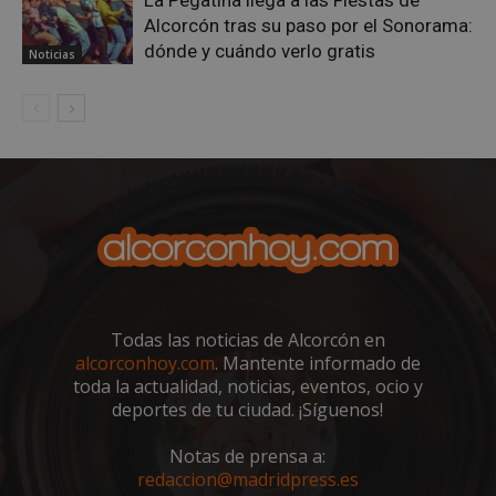
La Pegatina llega a las Fiestas de
Alcorcón tras su paso por el Sonorama:
dónde y cuándo verlo gratis
Noticias
sp_landing
23 horas 59
Spotify Inc.
minutos
.spotify.com
Todas las noticias de Alcorcón en
VISITOR_PRIVACY_METADATA
5 meses 4
YouTube
alcorconhoy.com
. Mantente informado de
semanas
.youtube.com
toda la actualidad, noticias, eventos, ocio y
deportes de tu ciudad. ¡Síguenos!
Notas de prensa a:
redaccion@madridpress.es