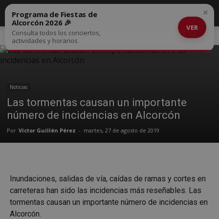
×
Programa de Fiestas de
Alcorcón 2026 🎉
VER
Consulta todos los conciertos,
Inicio
Noticias
actividades y horarios
Noticias
Las tormentas causan un importante
número de incidencias en Alcorcón
Por
Víctor Guillén Pérez
-
martes, 27 de agosto de 2019
Inundaciones, salidas de vía, caídas de ramas y cortes en
carreteras han sido las incidencias más reseñables. Las
tormentas causan un importante número de incidencias en
Alcorcón.