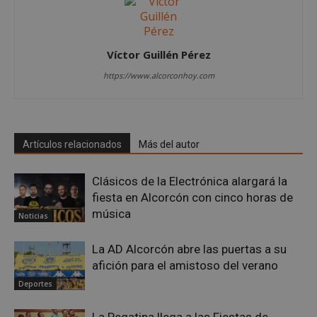
Víctor Guillén Pérez
https://www.alcorconhoy.com
Google
Privacy Policy
Artículos relacionados
Más del autor
AWSALBCORS
1 semana
Amazon.com
Clásicos de la Electrónica alargará la
Inc.
fiesta en Alcorcón con cinco horas de
embed.bsky.app
música
Noticias
La AD Alcorcón abre las puertas a su
afición para el amistoso del verano
Deportes