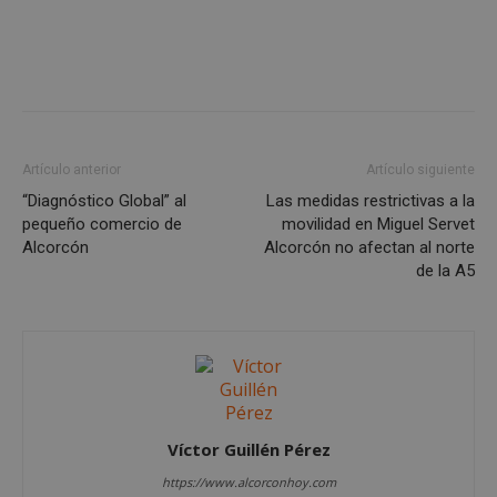
PHPSESSID
Sesión
PHP.net
alcorconhoy.com
Artículo anterior
Artículo siguiente
“Diagnóstico Global” al
Las medidas restrictivas a la
pequeño comercio de
movilidad en Miguel Servet
Alcorcón
Alcorcón no afectan al norte
de la A5
Google
Privacy Policy
Víctor Guillén Pérez
AWSALBCORS
1 semana
Amazon.com
Inc.
https://www.alcorconhoy.com
embed.bsky.app