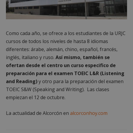
Cookies no clasificadas
Como cada año, se ofrece a los estudiantes de la URJC
cursos de todos los niveles de hasta 8 idiomas
diferentes: árabe, alemán, chino, español, francés,
Cookies estrictamente necesarias
inglés, italiano y ruso.
Así mismo, también se
Cookies de rendimiento
ofertan desde el centro un curso especifico de
Cookies de preferencias
preparación para el examen TOEIC L&R (Listening
Cookies de funcionalidad
and Reading)
y otro para la preparación del examen
Cookies no clasificadas
TOEIC S&W (Speaking and Writing). Las clases
Las cookies estrictamente necesarias permiten la
empiezan el 12 de octubre.
funcionalidad principal del sitio web, como el
inicio de sesión de usuario y la gestión de cuentas.
El sitio web no se puede utilizar correctamente sin
La actualidad de Alcorcón en
alcorconhoy.com
las cookies estrictamente necesarias.
Proveedor
/
Nombre
Vencimient
Dominio