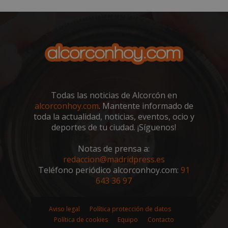
VISITOR_PRIVACY_METADATA
5 meses 4
YouTube
semanas
.youtube.com
Todas las noticias de Alcorcón en
alcorconhoy.com
. Mantente informado de
toda la actualidad, noticias, eventos, ocio y
deportes de tu ciudad. ¡Síguenos!
Notas de prensa a:
redaccion@madridpress.es
Teléfono periódico alcorconhoy.com:
91
643 36 97
sp_t
1 año
Spotify Inc.
.spotify.com
Aviso legal
Política protección de datos
Política de cookies
Equipo
Contacto