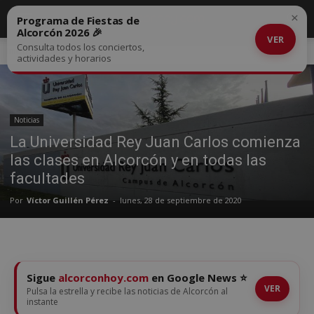
×
Programa de Fiestas de
Alcorcón 2026 🎉
VER
Consulta todos los conciertos,
Inicio
Noticias
actividades y horarios
Noticias
La Universidad Rey Juan Carlos comienza
las clases en Alcorcón y en todas las
facultades
Por
Víctor Guillén Pérez
-
lunes, 28 de septiembre de 2020
Sigue
alcorconhoy.com
en Google News ⭐
VER
Pulsa la estrella y recibe las noticias de Alcorcón al
instante