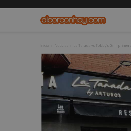
alcorconho
Inicio
Noticias
La Tarada vs Tobby’s Grill: primera 