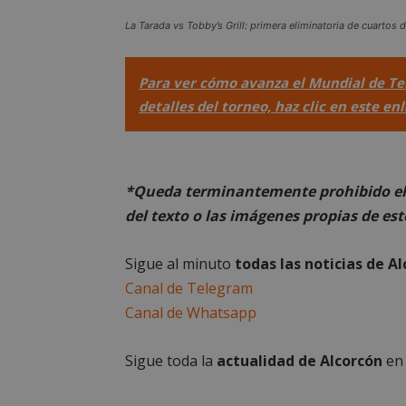
PHPSESSID
La Tarada vs Tobby’s Grill: primera eliminatoria de cuartos 
Para ver cómo avanza el Mundial de Ter
detalles del torneo, haz clic en este en
AWSALBCORS
*Queda terminantemente prohibido el 
del texto o las imágenes propias de est
sp_landing
Sigue al minuto
todas las noticias de A
VISITOR_PRIVACY
Canal de Telegram
Canal de Whatsapp
Sigue toda la
actualidad de Alcorcón
e
sp_t