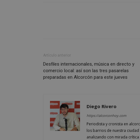
__cf_bm
CookieScriptConse
Artículo anterior
Desfiles internacionales, música en directo y
Nombre
Nombre
comercio local: así son las tres pasarelas
Nombre
preparadas en Alcorcón para este jueves
__gpi
__Secure-
ROLLOUT_TOKEN
test_cookie
ttwid
OAID
Diego Rivero
IDE
https://alcorconhoy.com
Periodista y cronista en alcor
_ga_MP6BJ9ENMQ
iutk
los barrios de nuestra ciudad 
analizando con mirada crítica 