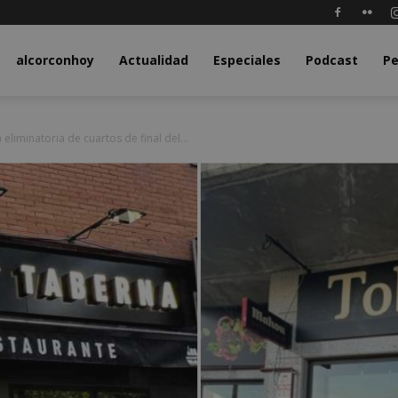
y.com
alcorconhoy
Actualidad
Especiales
Podcast
Pe
eliminatoria de cuartos de final del...