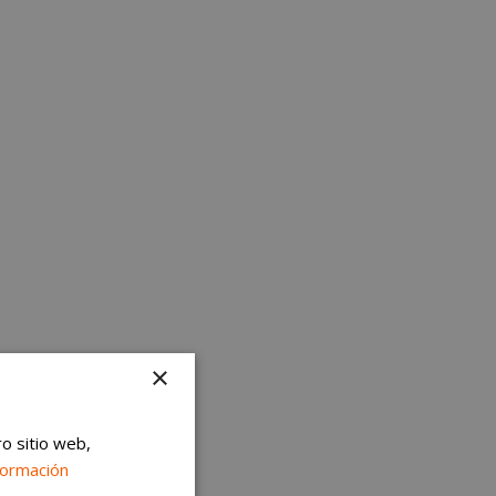
×
ro sitio web,
formación