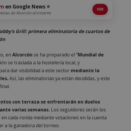
om
en Google News ⭐
VER
oticias de Alcorcón al instante
Tobby’s Grill: primera eliminatoria de cuartos de
cón
do, en
Alcorcón
se ha preparado el “
Mundial de
ón se traslada a la hostelería local, y
ara dar visibilidad a este sector
mediante la
les.
Así, las eliminatorias ya están decididas, y este
inal.
ntos con terraza se enfrentarán en duelos
rante varias semanas.
Los seguidores serán los
a en cada ronda mediante votaciones en la cuenta
r a la ganadora del torneo.