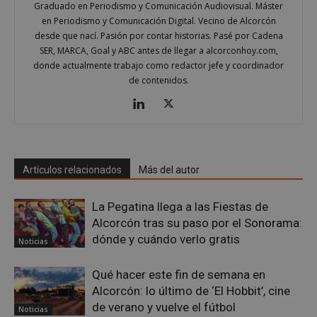
Graduado en Periodismo y Comunicación Audiovisual. Máster
en Periodismo y Comunicación Digital. Vecino de Alcorcón
desde que nací. Pasión por contar historias. Pasé por Cadena
SER, MARCA, Goal y ABC antes de llegar a alcorconhoy.com,
donde actualmente trabajo como redactor jefe y coordinador
de contenidos.
sp_landing
23 horas 59
Spotify Inc.
minutos
.spotify.com
Artículos relacionados
Más del autor
La Pegatina llega a las Fiestas de
Alcorcón tras su paso por el Sonorama:
dónde y cuándo verlo gratis
VISITOR_PRIVACY_METADATA
5 meses 4
Noticias
YouTube
semanas
.youtube.com
Qué hacer este fin de semana en
Alcorcón: lo último de ‘El Hobbit’, cine
de verano y vuelve el fútbol
Noticias