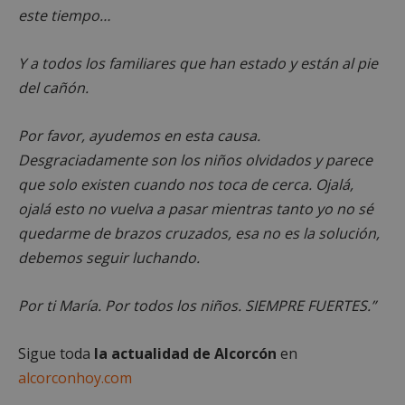
este tiempo…
Cookies estrictamente necesarias
Cookies de rendimiento
Y a todos los familiares que han estado y están al pie
Cookies de preferencias
del cañón.
Cookies de funcionalidad
Cookies no clasificadas
Por favor, ayudemos en esta causa.
Las cookies estrictamente necesarias permiten la
Desgraciadamente son los niños olvidados y parece
funcionalidad principal del sitio web, como el
que solo existen cuando nos toca de cerca. Ojalá,
inicio de sesión de usuario y la gestión de cuentas.
El sitio web no se puede utilizar correctamente sin
ojalá esto no vuelva a pasar mientras tanto yo no sé
las cookies estrictamente necesarias.
quedarme de brazos cruzados, esa no es la solución,
Proveedor
/
Nombre
Vencimient
Dominio
debemos seguir luchando.
PHPSESSID
Sesión
PHP.net
alcorconhoy.com
Por ti María. Por todos los niños. SIEMPRE FUERTES.”
Sigue toda
la actualidad de Alcorcón
en
alcorconhoy.com