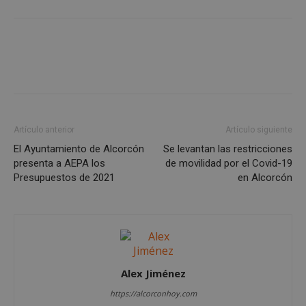
Google
Privacy Policy
Artículo anterior
Artículo siguiente
El Ayuntamiento de Alcorcón
Se levantan las restricciones
presenta a AEPA los
de movilidad por el Covid-19
Presupuestos de 2021
en Alcorcón
AWSALBCORS
1 semana
Amazon.com
Inc.
embed.bsky.app
Alex Jiménez
https://alcorconhoy.com