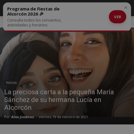
×
Programa de Fiestas de
Alcorcón 2026 🎉
VER
Consulta todos los conciertos,
Inicio
Noticias
actividades y horarios
Noticias
La preciosa carta a la pequeña María
Sánchez de su hermana Lucía en
Alcorcón
Por
Alex Jiménez
-
viernes, 19 de febrero de 2021