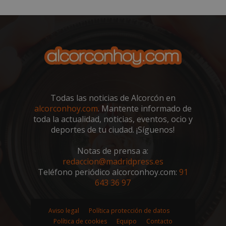
sp_t
1 año
Spotify Inc.
.spotify.com
Todas las noticias de Alcorcón en
alcorconhoy.com
. Mantente informado de
toda la actualidad, noticias, eventos, ocio y
deportes de tu ciudad. ¡Síguenos!
Notas de prensa a:
redaccion@madridpress.es
Teléfono periódico alcorconhoy.com:
91
__cf_bm
29 minutos
Cloudflare Inc.
643 36 97
58 segundo
.twitter.com
Aviso legal
Política protección de datos
Política de cookies
Equipo
Contacto