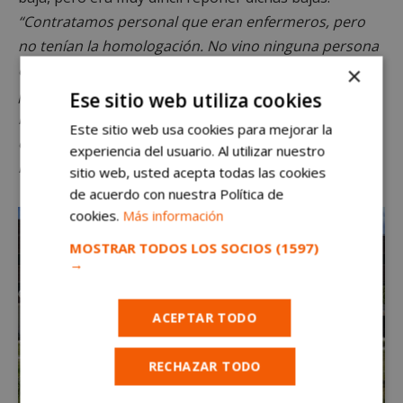
“Contratamos personal que eran enfermeros, pero
no tenían la homologación. No vino ninguna persona
externa de la Consejería, siempre llegó personal
×
propio de nuestra empresa. Nadie preguntó si
Ese sitio web utiliza cookies
necesitabamos ayuda”.
Sánchez contó que
“Ni nos
Este sitio web usa cookies para mejorar la
ofrecieron la posibilidad de derivarlos a Ifema o
experiencia del usuario. Al utilizar nuestro
hoteles medicalizados”.
sitio web, usted acepta todas las cookies
de acuerdo con nuestra Política de
cookies.
Más información
MOSTRAR TODOS LOS SOCIOS
(1597)
→
ACEPTAR TODO
RECHAZAR TODO