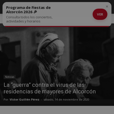
×
Programa de Fiestas de
Alcorcón 2026 🎉
VER
Consulta todos los conciertos,
Inicio
Noticias
actividades y horarios
Noticias
La “guerra” contra el virus de las
residencias de mayores de Alcorcón
Por
Víctor Guillén Pérez
-
sábado, 14 de noviembre de 2020