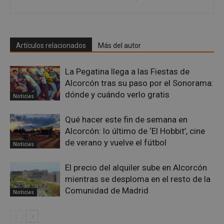
sp_landing
23 horas 59
Spotify Inc.
Artículos relacionados
Más del autor
minutos
.spotify.com
La Pegatina llega a las Fiestas de
Alcorcón tras su paso por el Sonorama:
dónde y cuándo verlo gratis
Noticias
Qué hacer este fin de semana en
Alcorcón: lo último de ‘El Hobbit’, cine
VISITOR_PRIVACY_METADATA
5 meses 4
YouTube
semanas
.youtube.com
de verano y vuelve el fútbol
Noticias
El precio del alquiler sube en Alcorcón
mientras se desploma en el resto de la
Comunidad de Madrid
Noticias