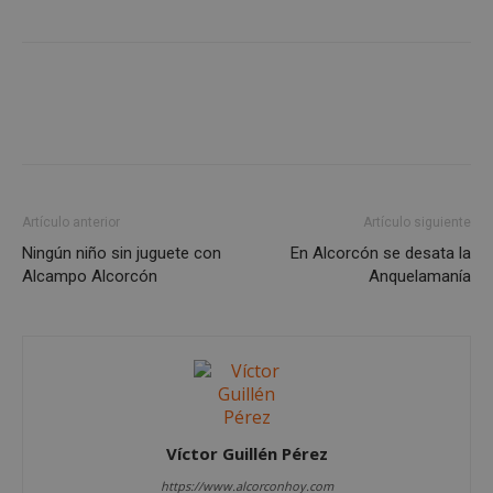
Google
Privacy Policy
AWSALBCORS
1 semana
Amazon.com
Artículo anterior
Artículo siguiente
Inc.
embed.bsky.app
Ningún niño sin juguete con
En Alcorcón se desata la
Alcampo Alcorcón
Anquelamanía
Víctor Guillén Pérez
https://www.alcorconhoy.com