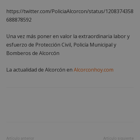
https://twitter.com/PoliciaAlcorcon/status/1208374358
688878592
Cookies de
Cookies de
preferencias
funcionalidad
Una vez más poner en valor la extraordinaria labor y
esfuerzo de Protección Civil, Policía Municipal y
Cookies no clasificadas
Bomberos de Alcorcón
La actualidad de Alcorcón en
Alcorconhoy.com
Cookies estrictamente necesarias
Cookies de rendimiento
Cookies de preferencias
Cookies de funcionalidad
Cookies no clasificadas
Artículo anterior
Artículo siguiente