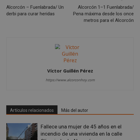
Las cookies estrictamente necesarias permiten la
funcionalidad principal del sitio web, como el
Alcorcón – Fuenlabrada/ Un
Alcorcón 1–1 Fuenlabrada/
inicio de sesión de usuario y la gestión de cuentas.
derbi para curar heridas
Pena máxima desde los once
El sitio web no se puede utilizar correctamente sin
metros para el Alcorcón
las cookies estrictamente necesarias.
Proveedor
/
Nombre
Vencimient
Dominio
PHPSESSID
Sesión
PHP.net
alcorconhoy.com
Víctor Guillén Pérez
https://www.alcorconhoy.com
Artículos relacionados
Más del autor
Fallece una mujer de 45 años en el
Google
incendio de una vivienda en la calle
Privacy Policy