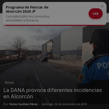
×
Programa de Fiestas de
Alcorcón 2026 🎉
VER
Consulta todos los conciertos,
Inicio
Noticias
actividades y horarios
Noticias
La DANA provoca diferentes incidencias
en Alcorcón
Por
Víctor Guillén Pérez
-
domingo, 22 de diciembre de 2019