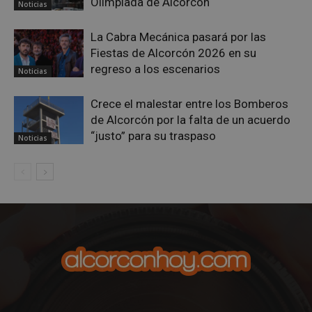
Olimpiada de Alcorcón
Noticias
La Cabra Mecánica pasará por las
Fiestas de Alcorcón 2026 en su
regreso a los escenarios
AWSALBCORS
1 semana
Noticias
Amazon.com
Inc.
embed.bsky.app
Crece el malestar entre los Bomberos
de Alcorcón por la falta de un acuerdo
“justo” para su traspaso
Noticias
sp_landing
23 horas 59
Spotify Inc.