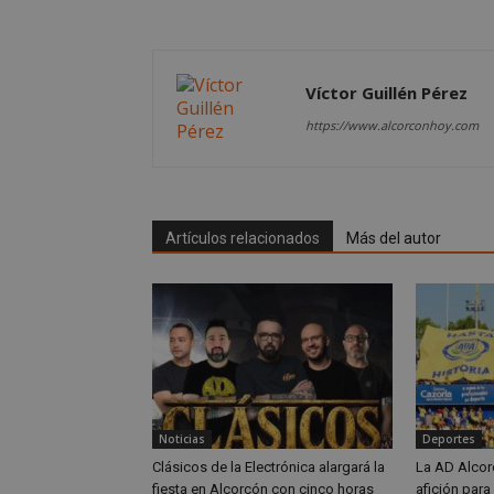
__cf_bm
Víctor Guillén Pérez
https://www.alcorconhoy.com
CookieScriptConse
Artículos relacionados
Más del autor
Nombre
Nombre
Nombre
__gpi
__Secure-
ROLLOUT_TOKEN
test_cookie
ttwid
OAID
IDE
Noticias
Deportes
Clásicos de la Electrónica alargará la
La AD Alcor
_ga_MP6BJ9ENMQ
fiesta en Alcorcón con cinco horas
afición para
iutk