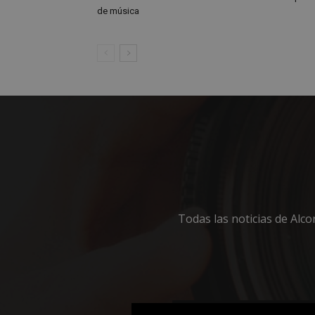
de música
_ga
YSC
__gads
VISITOR_INFO1_LIV
__eoi
Todas las noticias de Alc
© 2025 Diseño web
Softdream
| No