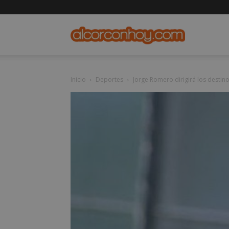
alcorconho
Inicio
Deportes
Jorge Romero dirigirá los destin