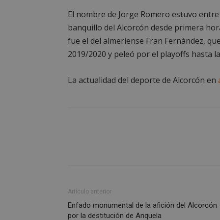
Nombre
El nombre de Jorge Romero estuvo entre 
PHPSESSID
banquillo del Alcorcón desde primera hor
fue el del almeriense Fran Fernández, que
2019/2020 y peleó por el playoffs hasta l
La actualidad del deporte de Alcorcón en
AWSALBCORS
sp_landing
VISITOR_PRIVACY
Artículo anterior
Enfado monumental de la afición del Alcorcón
por la destitución de Anquela
sp_t