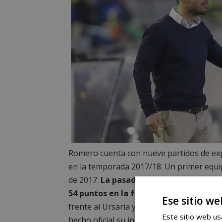
Romero cuenta con nueve partidos de exp
en la temporada 2017/18. Un primer equipo
de 2017.
La pasada temporada entrenó a
54 puntos en la fase inicial de la compe
Ese sitio we
frente al Ursaria y el lunes tomará las ri
Este sitio web usa
hecho oficial su incorporación a última ho