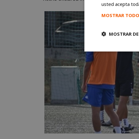
usted acepta toda
MOSTRAR TODO
MOSTRAR DE
Cookies
estrictament
necesarias
Cooki
Las cookies estricta
la gestión de cuenta