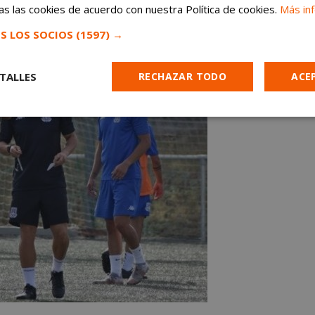
s las cookies de acuerdo con nuestra Política de cookies.
Más in
S LOS SOCIOS
(1597) →
TALLES
RECHAZAR TODO
ACE
Cookies de
Cookies de
Cookies de
e
rendimiento
preferencias
funcionalidad
es estrictamente necesarias
Cookies de rendimiento
Cookies de prefer
Cookies de funcionalidad
Cookies no clasificadas
mente necesarias permiten la funcionalidad principal del sitio web, como el inicio d
s. El sitio web no se puede utilizar correctamente sin las cookies estrictamente nece