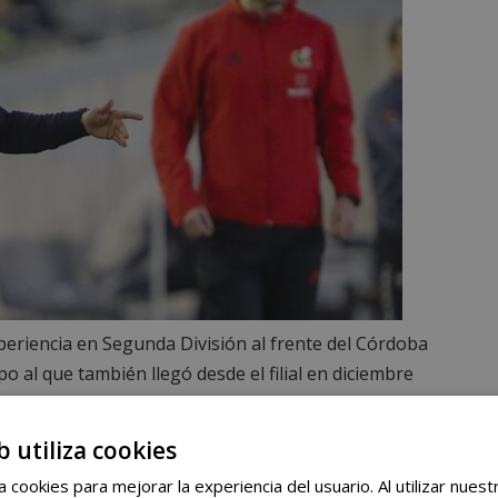
eriencia en Segunda División al frente del Córdoba
 al que también llegó desde el filial en diciembre
l Juvenil A del Real Madrid consiguiendo 49 de
tición.
Este fin de semana Romero dirigirá al filial
b utiliza cookies
endas del primer equipo de la AD Alcorcón. El Club ha
 cookies para mejorar la experiencia del usuario. Al utilizar nuest
ra de la tarde.