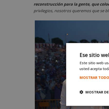
reconstrucción para la gente, que coloq
privilegios, nosotros queremos que se bli
Ese sitio we
Este sitio web usa
usted acepta toda
MOSTRAR TODO
MOSTRAR DE
Cookies