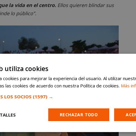
ue la vida en el centro.
Ellos quieren blindar sus
nde lo público”.
b utiliza cookies
 cookies para mejorar la experiencia del usuario. Al utilizar nuest
s las cookies de acuerdo con nuestra Política de cookies.
Más in
S LOS SOCIOS
(1597) →
TALLES
RECHAZAR TODO
ACE
Cookies de
Cookies de
Cookies de