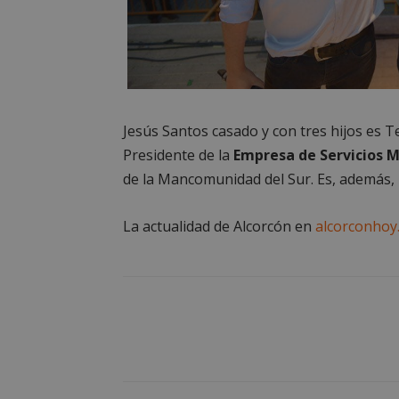
estrictament
necesarias
Jesús Santos casado y con tres hijos es T
Cooki
Presidente de la
Empresa de Servicios M
de la Mancomunidad del Sur. Es, además
Las cookies estricta
la gestión de cuenta
La actualidad de Alcorcón en
alcorconhoy
Nombre
PHPSESSID
AWSALBCORS