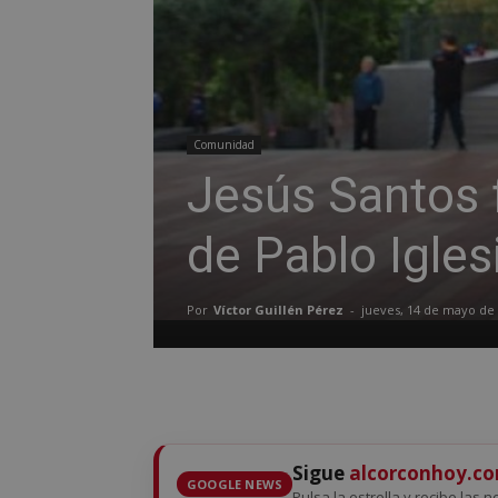
Comunidad
Jesús Santos 
de Pablo Igles
Por
Víctor Guillén Pérez
-
jueves, 14 de mayo de
Sigue
alcorconhoy.c
GOOGLE NEWS
Pulsa la estrella y recibe las n