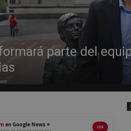
formará parte del equi
ias
 2020
om
en Google News ⭐
VER
oticias de Alcorcón al instante