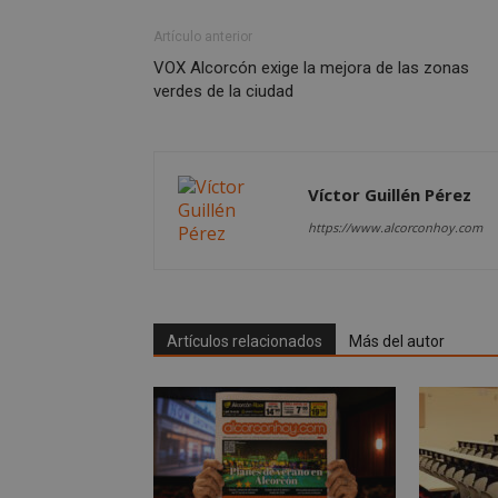
Artículo anterior
VOX Alcorcón exige la mejora de las zonas
verdes de la ciudad
sp_landing
VISITOR_PRIVACY
Víctor Guillén Pérez
https://www.alcorconhoy.com
sp_t
Artículos relacionados
Más del autor
__cf_bm
CookieScriptConse