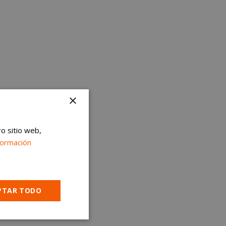
×
ro sitio web,
formación
PTAR TODO
Cookies no