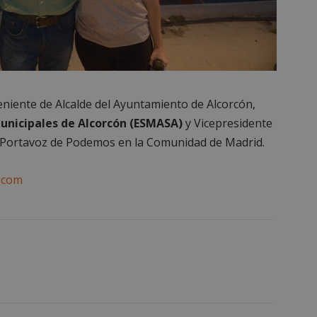
e
rendimiento
preferencias
funcionalidad
eniente de Alcalde del Ayuntamiento de Alcorcón,
es estrictamente necesarias
Cookies de rendimiento
Cookies de prefer
unicipales de Alcorcón (ESMASA)
y Vicepresidente
Cookies de funcionalidad
Cookies no clasificadas
, Portavoz de Podemos en la Comunidad de Madrid.
mente necesarias permiten la funcionalidad principal del sitio web, como el inicio d
s. El sitio web no se puede utilizar correctamente sin las cookies estrictamente nece
.com
Proveedor
/
Vencimiento
Descripción
Dominio
Sesión
Cookie generada por aplicaciones
PHP.net
lenguaje PHP. Este es un identifi
alcorconhoy.com
general que se utiliza para mante
de sesión del usuario. Normalm
generado al azar, la forma en qu
específico del sitio, pero un bue
mantener un estado de inicio de 
usuario entre páginas.
1 semana
Para un soporte continuo de adh
Amazon.com