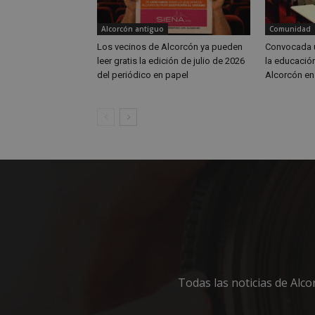
Alcorcón antiguo
Comunidad
Los vecinos de Alcorcón ya pueden
Convocada u
Nombre
Nombre
leer gratis la edición de julio de 2026
la educación
Nombre
del periódico en papel
Alcorcón en
__gpi
__Secure-
ROLLOUT_TOKEN
test_cookie
ttwid
OAID
IDE
_ga_MP6BJ9ENMQ
iutk
_ga
YSC
__gads
Todas las noticias de Alc
VISITOR_INFO1_LIV
__eoi