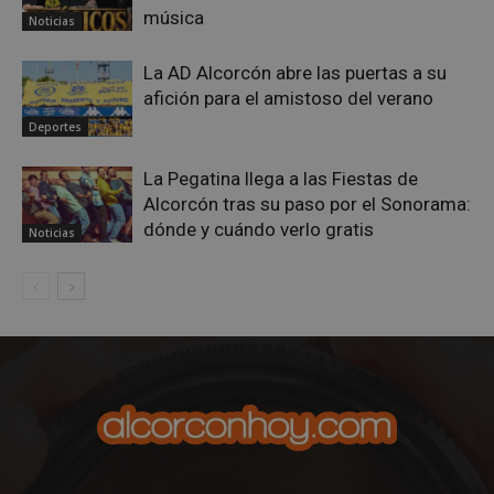
música
Noticias
La AD Alcorcón abre las puertas a su
afición para el amistoso del verano
AWSALBCORS
1 semana
Amazon.com
Deportes
Inc.
embed.bsky.app
La Pegatina llega a las Fiestas de
Alcorcón tras su paso por el Sonorama:
dónde y cuándo verlo gratis
Noticias
sp_landing
23 horas 59
Spotify Inc.