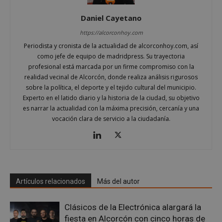
Las cookies estrictamente necesarias permiten la
funcionalidad principal del sitio web, como el
Daniel Cayetano
inicio de sesión de usuario y la gestión de cuentas.
El sitio web no se puede utilizar correctamente sin
https://alcorconhoy.com
las cookies estrictamente necesarias.
Periodista y cronista de la actualidad de alcorconhoy.com, así
Proveedor
/
Nombre
Vencimient
como jefe de equipo de madridpress. Su trayectoria
Dominio
profesional está marcada por un firme compromiso con la
PHPSESSID
Sesión
PHP.net
realidad vecinal de Alcorcón, donde realiza análisis rigurosos
alcorconhoy.com
sobre la política, el deporte y el tejido cultural del municipio.
Experto en el latido diario y la historia de la ciudad, su objetivo
es narrar la actualidad con la máxima precisión, cercanía y una
vocación clara de servicio a la ciudadanía.
Artículos relacionados
Más del autor
Clásicos de la Electrónica alargará la
Google
fiesta en Alcorcón con cinco horas de
Privacy Policy