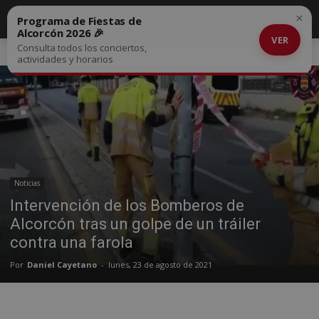
×
Programa de Fiestas de
Alcorcón 2026 🎉
VER
Consulta todos los conciertos,
Inicio
Noticias
actividades y horarios
Noticias
Intervención de los Bomberos de
Alcorcón tras un golpe de un tráiler
contra una farola
Por
Daniel Cayetano
-
lunes, 23 de agosto de 2021