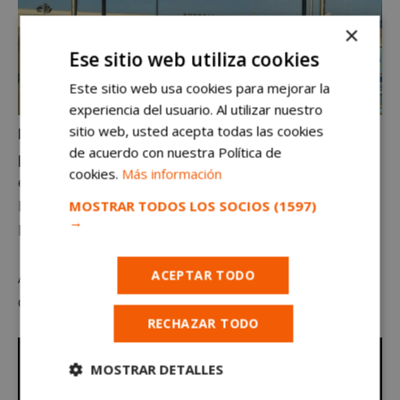
×
Ese sitio web utiliza cookies
Este sitio web usa cookies para mejorar la
experiencia del usuario. Al utilizar nuestro
sitio web, usted acepta todas las cookies
La grabación se llevó a cabo en horario nocturno
de acuerdo con nuestra Política de
para minimizar las molestias.
Para acoplar toda la
cookies.
Más información
escenografía del vídeo hubo que desmontar varias de
MOSTRAR TODOS LOS SOCIOS
(1597)
las exposiciones habituales que están instaladas en
→
Hipercas Alcorcón.
ACEPTAR TODO
Aquí puedes ver el videoclip de “Dímelo” el nuevo éxito
de Melendi
RECHAZAR TODO
MOSTRAR DETALLES