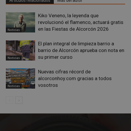
Artículos relacionados
Más del autor
Google
Privacy Policy
Kiko Veneno, la leyenda que
revolucionó el flamenco, actuará gratis
en las Fiestas de Alcorcón 2026
Noticias
El plan integral de limpieza barrio a
AWSALBCORS
1 semana
Amazon.com
Inc.
barrio de Alcorcón aprueba con nota en
embed.bsky.app
su primer curso
Noticias
Nuevas cifras récord de
alcorconhoy.com gracias a todos
vosotros
Noticias