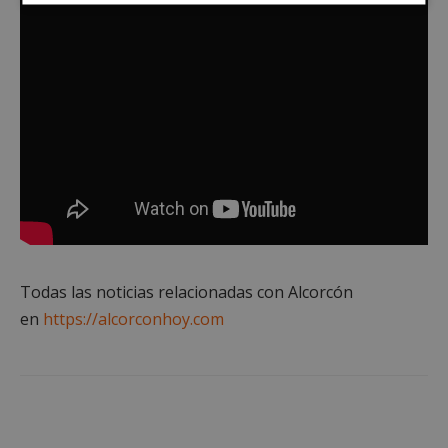
Cookies
Cookies de
estrictamente
rendimiento
necesarias
Cookies de
Cookies de
preferencias
funcionalidad
Cookies no clasificadas
Todas las noticias relacionadas con Alcorcón
en
https://alcorconhoy.com
Cookies estrictamente necesarias
Cookies de rendimiento
Cookies de preferencias
Cookies de funcionalidad