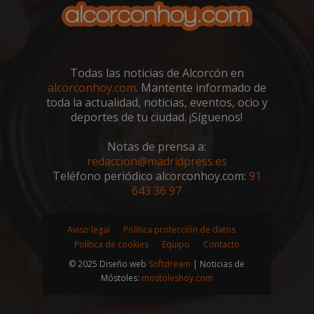
sp_landing
23 horas 59
Spotify Inc.
minutos
.spotify.com
Todas las noticias de Alcorcón en
alcorconhoy.com
. Mantente informado de
toda la actualidad, noticias, eventos, ocio y
deportes de tu ciudad. ¡Síguenos!
Notas de prensa a:
VISITOR_PRIVACY_METADATA
5 meses 4
YouTube
redaccion@madridpress.es
semanas
.youtube.com
Teléfono periódico alcorconhoy.com:
91
643 36 97
Aviso legal
Política protección de datos
Política de cookies
Equipo
Contacto
© 2025 Diseño web
Softdream
| Noticias de
Móstoles:
mostoleshoy.com