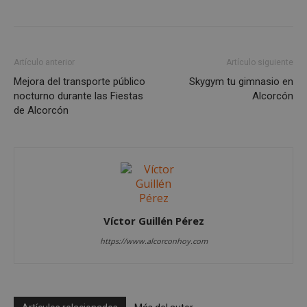
Cookies no clasificadas
Las cookies estrictamente necesarias permiten la
funcionalidad principal del sitio web, como el
inicio de sesión de usuario y la gestión de cuentas.
Artículo anterior
Artículo siguiente
El sitio web no se puede utilizar correctamente sin
las cookies estrictamente necesarias.
Mejora del transporte público
Skygym tu gimnasio en
nocturno durante las Fiestas
Alcorcón
Proveedor
/
Nombre
Vencimient
de Alcorcón
Dominio
PHPSESSID
Sesión
PHP.net
alcorconhoy.com
Víctor Guillén Pérez
https://www.alcorconhoy.com