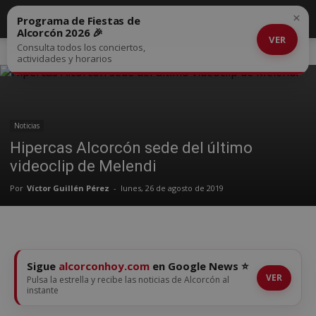
×
Programa de Fiestas de
Alcorcón 2026 🎉
VER
Consulta todos los conciertos,
Inicio
Noticias
actividades y horarios
Noticias
Hipercas Alcorcón sede del último
videoclip de Melendi
Por
Víctor Guillén Pérez
-
lunes, 26 de agosto de 2019
Sigue
alcorconhoy.com
en Google News ⭐
VER
Pulsa la estrella y recibe las noticias de Alcorcón al
instante