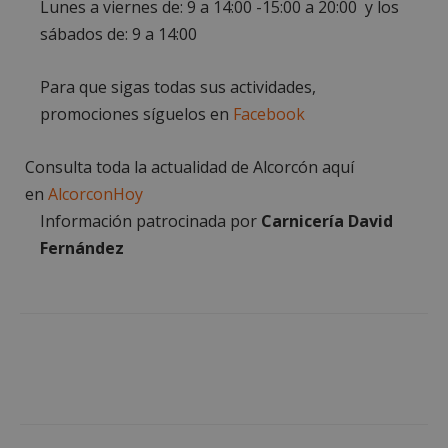
Lunes a viernes de: 9 a 14:00 -15:00 a 20:00 y los
necesarias
sábados de: 9 a 14:00
Para que sigas todas sus actividades,
Cookies de
Cookies de
preferencias
funcionalidad
promociones síguelos en
Facebook
Consulta toda la actualidad de Alcorcón aquí
Cookies no clasificadas
en
AlcorconHoy
Información patrocinada por
Carnicería David
Fernández
Cookies estrictamente necesarias
Cookies de rendimiento
Cookies de preferencias
Cookies de funcionalidad
Cookies no clasificadas