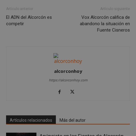
Las cookies estrictamente necesarias permiten la
Artículo anterior
Artículo siguiente
funcionalidad principal del sitio web, como el
El ADN del Alcorcón es
Vox Alcorcón califica de
inicio de sesión de usuario y la gestión de cuentas.
El sitio web no se puede utilizar correctamente sin
competir
abandono la situación en
las cookies estrictamente necesarias.
Fuente Cisneros
Proveedor
/
Nombre
Vencimient
Dominio
PHPSESSID
Sesión
PHP.net
alcorconhoy.com
alcorconhoy
https://alcorconhoy.com
Artículos relacionados
Más del autor
Google
Anúnciate en las Fiestas de Alcorcón