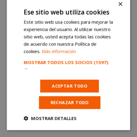
Ofrece una relación calidad precio única en el
×
mercado de Alcorcón
Ese sitio web utiliza cookies
Este sitio web usa cookies para mejorar la
Si has llegado hasta aquí es porque te chiflan los
experiencia del usuario. Al utilizar nuestro
productos de primera calidad
sitio web, usted acepta todas las cookies
de acuerdo con nuestra Política de
Si quieres saber más sobre sus productos,
cookies.
Más información
¡acércate a conocerlos!
MOSTRAR TODOS LOS SOCIOS
(1597)
→
Estarán encantados de atenderte.
ACEPTAR TODO
Están:
RECHAZAR TODO
Calle Colon 20
MOSTRAR DETALLES
Horario:
Cookies
Cookies de
estrictamente
rendimiento