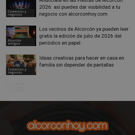
Privacy Policy
2026: así puedes dar visibilidad a tu
Comercios y
negocio con alcorconhoy.com
negocios
Los vecinos de Alcorcón ya pueden leer
gratis la edición de julio de 2026 del
AWSALBCORS
1 semana
Amazon.com
Alcorcón
Inc.
periódico en papel
antiguo
embed.bsky.app
Ideas creativas para hacer en casa en
familia sin depender de pantallas
Comercios y
negocios