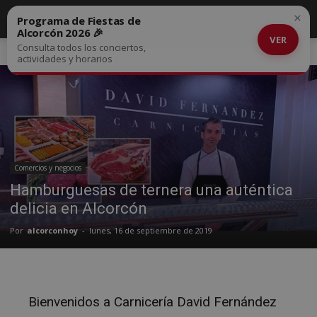
×
Programa de Fiestas de
Alcorcón 2026 🎉
VER
Consulta todos los conciertos,
Inicio
Comercios y negocios
actividades y horarios
Comercios y negocios
Hamburguesas de ternera una auténtica
delicia en Alcorcón
Por
alcorconhoy
-
lunes, 16 de septiembre de 2019
Bienvenidos a Carnicería David Fernández