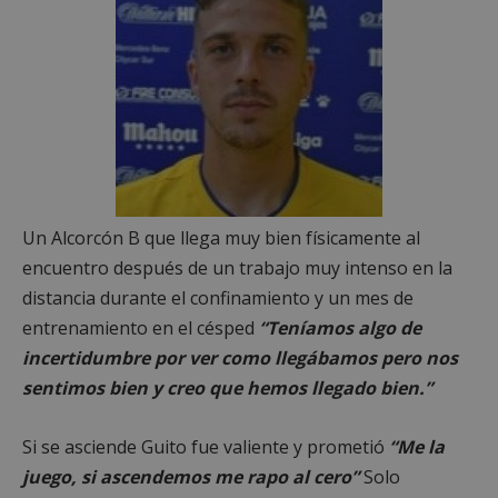
Cookies estrictamente necesarias
Cookies de rendimiento
Cookies de preferencias
Cookies de funcionalidad
Cookies no clasificadas
Las cookies estrictamente necesarias permiten la
funcionalidad principal del sitio web, como el
Un Alcorcón B que llega muy bien físicamente al
inicio de sesión de usuario y la gestión de cuentas.
El sitio web no se puede utilizar correctamente sin
encuentro después de un trabajo muy intenso en la
las cookies estrictamente necesarias.
distancia durante el confinamiento y un mes de
Proveedor
/
Nombre
Vencimient
entrenamiento en el césped
“Teníamos algo de
Dominio
incertidumbre por ver como llegábamos pero nos
PHPSESSID
Sesión
PHP.net
alcorconhoy.com
sentimos bien y creo que hemos llegado bien.”
Si se asciende Guito fue valiente y prometió
“Me la
juego, si ascendemos me rapo al cero”
Solo