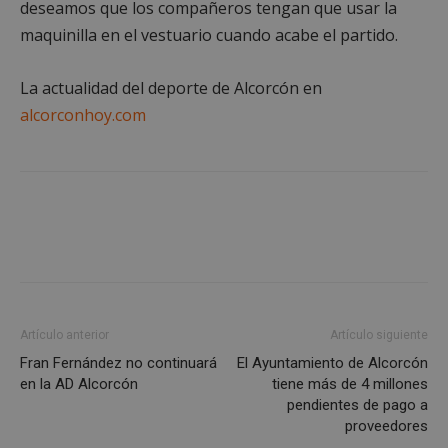
deseamos que los compañeros tengan que usar la
maquinilla en el vestuario cuando acabe el partido.
La actualidad del deporte de Alcorcón en
alcorconhoy.com
Google
Privacy Policy
AWSALBCORS
1 semana
Amazon.com
Inc.
embed.bsky.app
Artículo anterior
Artículo siguiente
Fran Fernández no continuará
El Ayuntamiento de Alcorcón
en la AD Alcorcón
tiene más de 4 millones
pendientes de pago a
proveedores