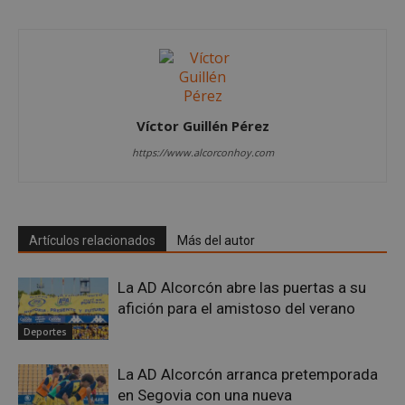
Víctor Guillén Pérez
https://www.alcorconhoy.com
sp_landing
23 horas 59
Spotify Inc.
minutos
.spotify.com
Artículos relacionados
Más del autor
La AD Alcorcón abre las puertas a su
afición para el amistoso del verano
VISITOR_PRIVACY_METADATA
5 meses 4
YouTube
Deportes
semanas
.youtube.com
La AD Alcorcón arranca pretemporada
en Segovia con una nueva