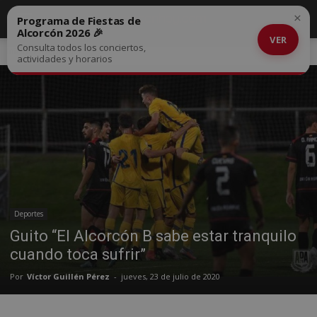
×
Programa de Fiestas de
Alcorcón 2026 🎉
VER
Consulta todos los conciertos,
Inicio
Deportes
actividades y horarios
Deportes
Guito “El Alcorcón B sabe estar tranquilo
cuando toca sufrir”
Por
Víctor Guillén Pérez
-
jueves, 23 de julio de 2020