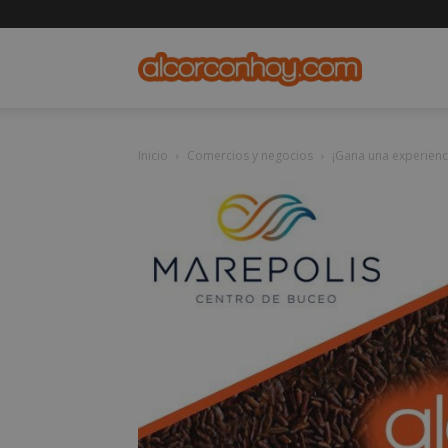
alcorconho
Inicio
Comercios y negocios
¡Gana una experienc