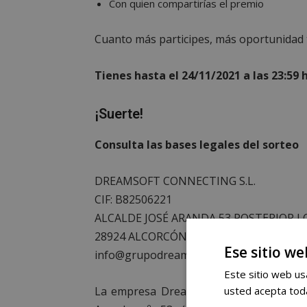
Con quien compartirías el premio
Cuanto más participes, más oportunidad 
Tienes hasta el 24/11/2021 a las 23:59 
¡Suerte!
Consulta las bases legales del sorteo
DREAMSOFT CONNECTING S.L.
CIF: B82506221
ALCALDE JOSÉ ARANDA 53 POSTERIOR L
28924 ALCORCÓN (MADRID)
Ese sitio we
info@grupodreamsoft.com
Este sitio web usa
La empresa Dreamsoft Connecting S.L CI
usted acepta toda