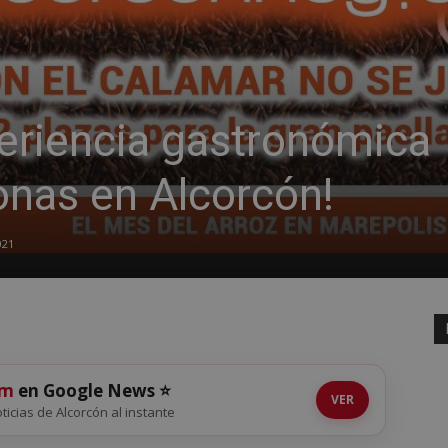
eriencia gastronómica
onas en Alcorcón!
021
om
en Google News ⭐
VER
oticias de Alcorcón al instante