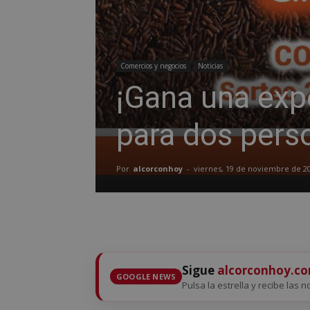
Comercios y negocios
Noticias
¡Gana una exp
para dos pers
Por
alcorconhoy
-
viernes, 19 de noviembre de 2
Sigue
alcorconhoy.c
GOOGLE NEWS
Pulsa la estrella y recibe las n