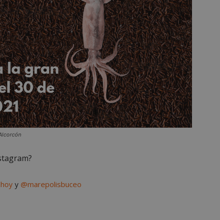
Alcorcón
nstagram?
nhoy
y
@marepolisbuceo