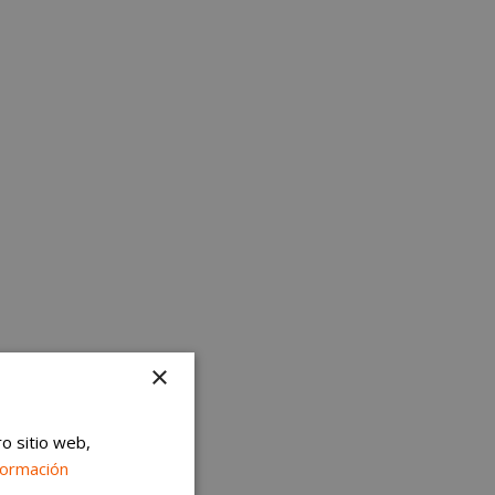
×
ro sitio web,
formación