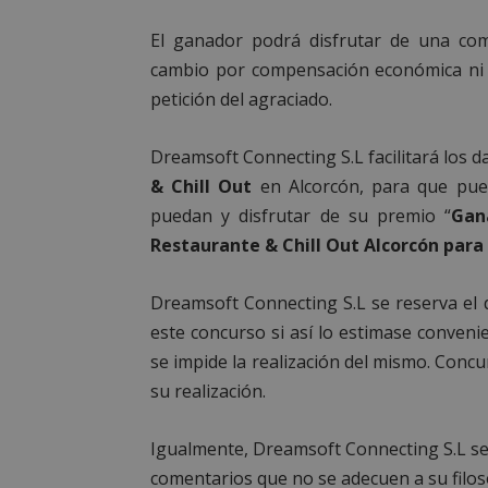
PHPSESSID
El ganador podrá disfrutar de una co
cambio por compensación económica ni a
petición del agraciado.
AWSALBCORS
Dreamsoft Connecting S.L facilitará los 
& Chill Out
en Alcorcón, para que pue
puedan y disfrutar de su premio “
Gan
Restaurante & Chill Out Alcorcón para
sp_landing
Dreamsoft Connecting S.L se reserva el d
VISITOR_PRIVACY
este concurso si así lo estimase conveni
se impide la realización del mismo. Conc
su realización.
Igualmente, Dreamsoft Connecting S.L se 
sp_t
comentarios que no se adecuen a su filo