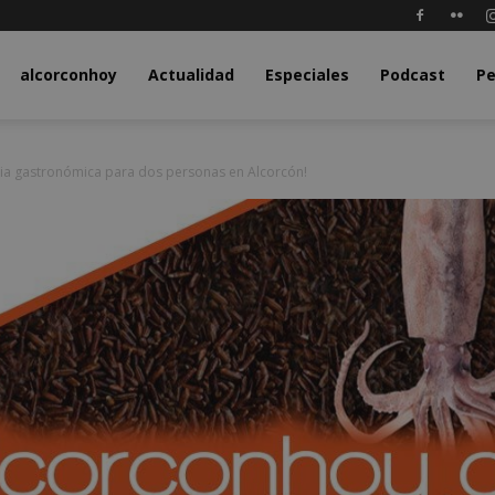
y.com
alcorconhoy
Actualidad
Especiales
Podcast
Pe
ia gastronómica para dos personas en Alcorcón!