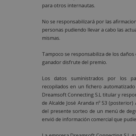
para otros internautas.
__cf_bm
No se responsabilizará por las afirmacion
CookieScriptConse
personas pudiendo llevar a cabo las actua
mismas.
Tampoco se responsabiliza de los daños o
ganador disfrute del premio.
Nombre
Nombre
Nombre
__gpi
__Secure-
Los datos suministrados por los par
ROLLOUT_TOKEN
recopilados en un fichero automatizado
test_cookie
ttwid
Dreamsoft Connecting S.L titular y respon
OAID
de Alcalde José Aranda nº 53 (posterior)
IDE
del presente sorteo de un menú de degu
envió de información comercial que pudier
_ga_MP6BJ9ENMQ
iutk
La empresa Dreamsoft Connecting S.L gar