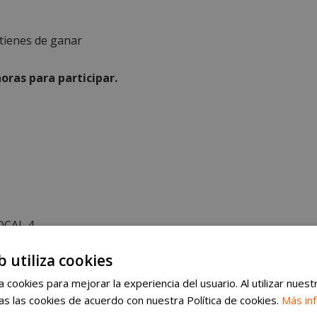
tienes de ganar
horas para participar.
OCAL 4
b utiliza cookies
 cookies para mejorar la experiencia del usuario. Al utilizar nuest
F B82506221 con domicilio en Av. de Alcalde José
s las cookies de acuerdo con nuestra Política de cookies.
Más in