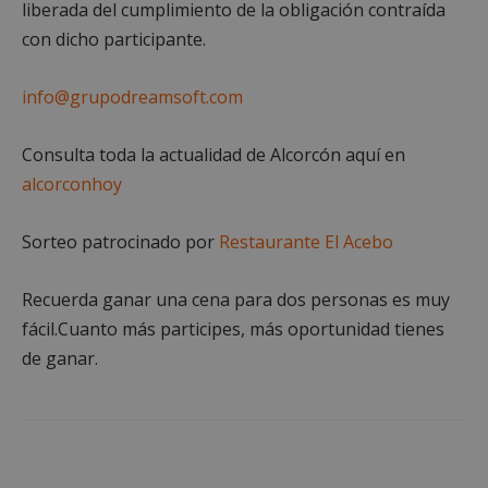
liberada del cumplimiento de la obligación contraída
con dicho participante.
info@grupodreamsoft.com
Consulta toda la actualidad de Alcorcón aquí en
alcorconhoy
Sorteo patrocinado por
Restaurante El Acebo
Recuerda ganar una cena para dos personas es muy
sp_landing
23 horas 59
Spotify Inc.
minutos
.spotify.com
fácil.Cuanto más participes, más oportunidad tienes
de ganar.