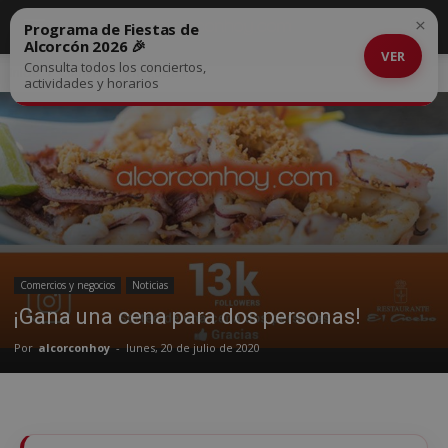
×
Programa de Fiestas de
Alcorcón 2026 🎉
VER
Consulta todos los conciertos,
Inicio
Comercios y negocios
actividades y horarios
Comercios y negocios
Noticias
¡Gana una cena para dos personas!
Por
alcorconhoy
-
lunes, 20 de julio de 2020