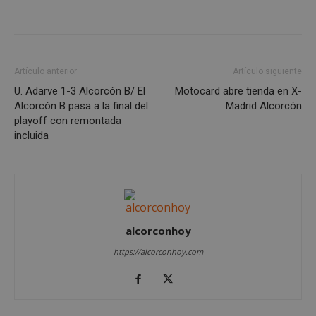
VISITOR_PRIVACY_METADATA
5 meses 4
YouTube
semanas
.youtube.com
Artículo anterior
Artículo siguiente
U. Adarve 1-3 Alcorcón B/ El
Motocard abre tienda en X-
Alcorcón B pasa a la final del
Madrid Alcorcón
playoff con remontada
incluida
alcorconhoy
https://alcorconhoy.com
sp_t
1 año
Spotify Inc.
.spotify.com