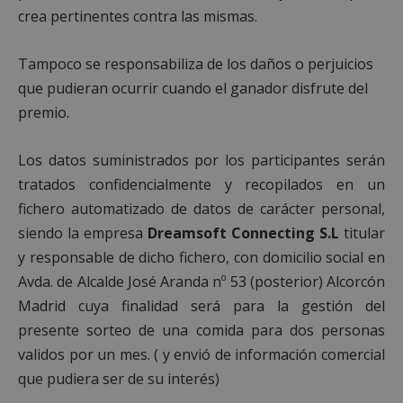
Cookies no clasificadas
crea pertinentes contra las mismas.
Tampoco se responsabiliza de los daños o perjuicios
que pudieran ocurrir cuando el ganador disfrute del
premio.
Cookies estrictamente necesarias
Los datos suministrados por los participantes serán
Cookies de rendimiento
tratados confidencialmente y recopilados en un
Cookies de preferencias
fichero automatizado de datos de carácter personal,
Cookies de funcionalidad
siendo la empresa
Dreamsoft Connecting S.L
titular
Cookies no clasificadas
y responsable de dicho fichero, con domicilio social en
Las cookies estrictamente necesarias permiten la
Avda. de Alcalde José Aranda nº 53 (posterior) Alcorcón
funcionalidad principal del sitio web, como el
inicio de sesión de usuario y la gestión de cuentas.
Madrid cuya finalidad será para la gestión del
El sitio web no se puede utilizar correctamente sin
las cookies estrictamente necesarias.
presente sorteo de una comida para dos personas
Proveedor
/
validos por un mes. ( y envió de información comercial
Nombre
Vencimient
Dominio
que pudiera ser de su interés)
PHPSESSID
Sesión
PHP.net