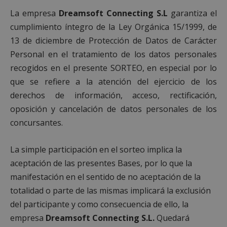
alcorconhoy.com
La empresa
Dreamsoft Connecting S.L
garantiza el
cumplimiento íntegro de la Ley Orgánica 15/1999, de
13 de diciembre de Protección de Datos de Carácter
Personal en el tratamiento de los datos personales
recogidos en el presente SORTEO, en especial por lo
que se refiere a la atención del ejercicio de los
derechos de información, acceso, rectificación,
oposición y cancelación de datos personales de los
concursantes.
Google
Privacy Policy
La simple participación en el sorteo implica la
aceptación de las presentes Bases, por lo que la
manifestación en el sentido de no aceptación de la
totalidad o parte de las mismas implicará la exclusión
AWSALBCORS
1 semana
Amazon.com
del participante y como consecuencia de ello, la
Inc.
embed.bsky.app
empresa
Dreamsoft Connecting S.L.
Quedará