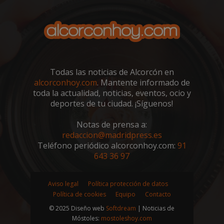
Todas las noticias de Alcorcón en
alcorconhoy.com
. Mantente informado de
toda la actualidad, noticias, eventos, ocio y
Proveedor
/
Nombre
Vencimiento
Descripció
Dominio
deportes de tu ciudad. ¡Síguenos!
Nombre
Proveedor
/
Dominio
Vencimiento
Des
__Secure-
.youtube.com
5 meses 4
ROLLOUT_TOKEN
semanas
__gpi
.alcorconhoy.com
1 año 4
Es 
Notas de prensa a:
Proveedor
/
Nombre
Vencimiento
Descr
semanas
que
Dominio
redaccion@madridpress.es
ttwid
.tiktok.com
11 meses 4
Esta cookie 
coo
semanas
asocia
util
Teléfono periódico alcorconhoy.com:
91
test_cookie
15 minutos
Doubl
Google LLC
comúnmen
fine
(que 
.doubleclick.net
643 36 97
con análisis
seg
prop
entrega de
anál
de Go
contenido
rec
estab
personaliza
inf
esta 
Aviso legal
Política protección de datos
basado en
sob
para
interaccion
inte
Política de cookies
Equipo
Contacto
dete
de usuario,
de l
si el
pero sin
y mé
© 2025 Diseño web
Softdream
| Noticias de
nave
detalles
ren
del vi
Móstoles:
mostoleshoy.com
específicos,
del 
del s