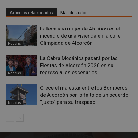
Artículos relacionados
Más del autor
Fallece una mujer de 45 años en el
__cf_bm
29 minutos
Cloudflare Inc.
incendio de una vivienda en la calle
58 segundo
.twitter.com
Olimpiada de Alcorcón
Noticias
La Cabra Mecánica pasará por las
Fiestas de Alcorcón 2026 en su
regreso a los escenarios
Noticias
Crece el malestar entre los Bomberos
CookieScriptConsent
4 semanas 
CookieScript
de Alcorcón por la falta de un acuerdo
días
alcorconhoy.com
“justo” para su traspaso
Noticias