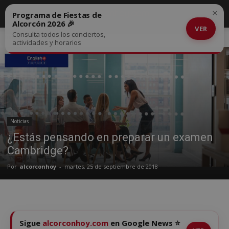
×
Programa de Fiestas de
Alcorcón 2026 🎉
VER
Consulta todos los conciertos,
Inicio
Noticias
actividades y horarios
Noticias
¿Estás pensando en preparar un examen
Cambridge?
Por
alcorconhoy
-
martes, 25 de septiembre de 2018
Sigue
alcorconhoy.com
en Google News ⭐