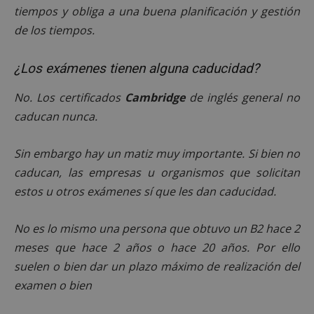
tiempos y obliga a una buena planificación y gestión
de los tiempos.
Cookies de
Cookies de
preferencias
funcionalidad
¿Los exámenes tienen alguna caducidad?
No. Los certificados
Cambridge
de inglés general no
Cookies no clasificadas
caducan nunca.
Sin embargo hay un matiz muy importante. Si bien no
caducan, las empresas u organismos que solicitan
estos u otros exámenes sí que les dan caducidad.
Cookies estrictamente necesarias
Cookies de rendimiento
No es lo mismo una persona que obtuvo un B2 hace 2
Cookies de preferencias
meses que hace 2 años o hace 20 años. Por ello
Cookies de funcionalidad
suelen o bien dar un plazo máximo de realización del
Cookies no clasificadas
examen o bien
Las cookies estrictamente necesarias permiten la