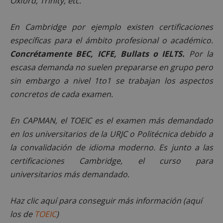
Oxford, Trinity, etc.
En Cambridge por ejemplo existen certificaciones
específicas para el ámbito profesional o académico.
Concrétamente BEC, ICFE, Bullats o IELTS.
Por la
escasa demanda no suelen prepararse en grupo pero
sin embargo a nivel 1to1 se trabajan los aspectos
VISITOR_PRIVACY_METADATA
5 meses 4
YouTube
semanas
.youtube.com
concretos de cada examen.
En CAPMAN, el TOEIC es el examen más demandado
en los universitarios de la URJC o Politécnica debido a
la convalidación de idioma moderno. Es junto a las
certificaciones Cambridge, el curso para
universitarios más demandado.
Haz clic aquí para conseguir más información (aquí
los de
TOEIC
)