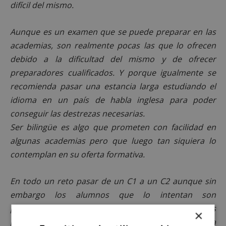
difícil del mismo.
Aunque es un examen que se puede preparar en las
academias, son realmente pocas las que lo ofrecen
debido a la dificultad del mismo y de ofrecer
preparadores cualificados. Y porque igualmente se
recomienda pasar una estancia larga estudiando el
idioma en un país de habla inglesa para poder
conseguir las destrezas necesarias.
Ser bilingüe es algo que prometen con facilidad en
algunas academias pero que luego tan siquiera lo
contemplan en su oferta formativa.
En todo un reto pasar de un C1 a un C2 aunque sin
embargo los alumnos que lo intentan son
plenamente conscientes de ello y realistas con los
×
plazos, hecho que quizás no ocurre en la misma