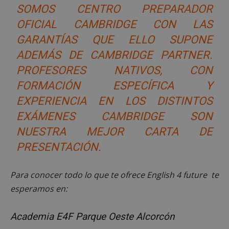
días
alcorconhoy.com
SOMOS CENTRO PREPARADOR
OFICIAL CAMBRIDGE CON LAS
GARANTÍAS QUE ELLO SUPONE
ADEMÁS DE CAMBRIDGE PARTNER.
PROFESORES NATIVOS, CON
FORMACIÓN ESPECÍFICA Y
EXPERIENCIA EN LOS DISTINTOS
EXÁMENES CAMBRIDGE SON
NUESTRA MEJOR CARTA DE
PRESENTACIÓN.
Proveedor
/
Nombre
Vencimiento
Descripció
Para conocer todo lo que te ofrece English 4 future te
Dominio
Nombre
Proveedor
/
Dominio
Vencimiento
Des
esperamos en:
__Secure-
.youtube.com
5 meses 4
ROLLOUT_TOKEN
semanas
__gpi
.alcorconhoy.com
1 año 4
Es 
Proveedor
/
Nombre
Vencimiento
Descr
semanas
que
Dominio
ttwid
.tiktok.com
11 meses 4
Esta cookie 
coo
Academia E4F Parque Oeste Alcorcón
semanas
asocia
util
test_cookie
15 minutos
Doubl
Google LLC
comúnmen
fine