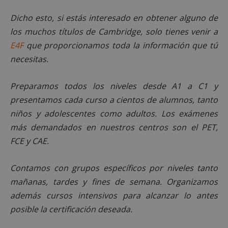
Dicho esto, si estás interesado en obtener alguno de
los muchos títulos de Cambridge, solo tienes venir a
sp_t
1 año
Spotify Inc.
.spotify.com
E4F
que proporcionamos toda la información que tú
necesitas.
Preparamos todos los niveles desde A1 a C1 y
presentamos cada curso a cientos de alumnos, tanto
niños y adolescentes como adultos. Los exámenes
más demandados en nuestros centros son el PET,
__cf_bm
29 minutos
Cloudflare Inc.
58 segundo
.twitter.com
FCE y CAE.
Contamos con grupos específicos por niveles tanto
mañanas, tardes y fines de semana. Organizamos
además cursos intensivos para alcanzar lo antes
posible la certificación deseada.
CookieScriptConsent
4 semanas 
CookieScript