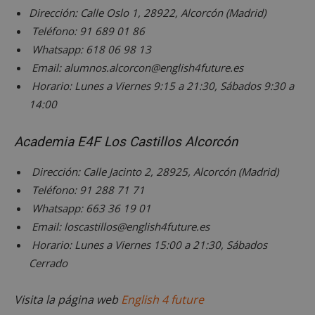
(que 
.doubleclick.net
con análisis
seg
Dirección: Calle Oslo 1, 28922, Alcorcón (Madrid)
prop
entrega de
anál
de Go
contenido
rec
Teléfono: 91 689 01 86
estab
personaliza
inf
esta 
basado en
sob
Whatsapp: 618 06 98 13
para
interaccion
inte
dete
de usuario,
Email: alumnos.alcorcon@english4future.es
de l
si el
pero sin
y mé
nave
Horario: Lunes a Viernes 9:15 a 21:30, Sábados 9:30 a
detalles
ren
del vi
específicos,
del 
del s
14:00
una
para
admi
categorizac
exp
cooki
general es
del 
difícil.
Academia E4F Los Castillos Alcorcón
IDE
1 año 4
Esta 
Google LLC
OAID
1 año
Asoc
OpenX
semanas
es
.doubleclick.net
pla
Technologies Inc.
estab
publ
ads.alcorconhoy.com
por
Dirección: Calle Jacinto 2, 28925, Alcorcón (Madrid)
ban
Doubl
para
Teléfono: 91 288 71 71
y llev
Regi
cabo
han
Whatsapp: 663 36 19 01
infor
anu
sobr
espe
Email: loscastillos@english4future.es
el us
Seg
final 
Horario: Lunes a Viernes 15:00 a 21:30, Sábados
info
el sit
solo
y cua
Cerrado
ren
publi
en l
que e
orie
usuari
usu
Visita la página web
English 4 future
haya 
coo
antes
orig