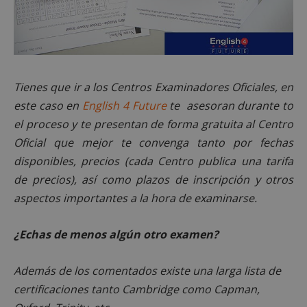
AWSALBCORS
1 semana
Amazon.com
Inc.
embed.bsky.app
Tienes que ir a los Centros Examinadores Oficiales, en
este caso en
English 4 Future
te asesoran durante to
el proceso y te presentan de forma gratuita al Centro
Oficial que mejor te convenga tanto por fechas
disponibles, precios (cada Centro publica una tarifa
de precios), así como plazos de inscripción y otros
aspectos importantes a la hora de examinarse.
¿Echas de menos algún otro examen?
Además de los comentados existe una larga lista de
certificaciones tanto Cambridge como Capman,
sp_landing
23 horas 59
Spotify Inc.
minutos
.spotify.com