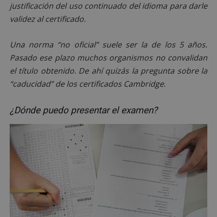
funcionalidad principal del sitio web, como el
justificación del uso continuado del idioma para darle
inicio de sesión de usuario y la gestión de cuentas.
validez al certificado.
El sitio web no se puede utilizar correctamente sin
las cookies estrictamente necesarias.
Proveedor
/
Una norma “no oficial” suele ser la de los 5 años.
Nombre
Vencimient
Dominio
Pasado ese plazo muchos organismos no convalidan
PHPSESSID
Sesión
PHP.net
el título obtenido. De ahí quizás la pregunta sobre la
alcorconhoy.com
“caducidad” de los certificados Cambridge.
¿Dónde puedo presentar el examen?
Google
Privacy Policy