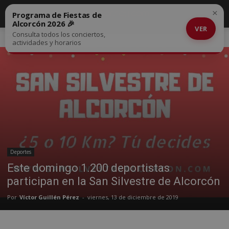
×
Programa de Fiestas de
Alcorcón 2026 🎉
VER
Consulta todos los conciertos,
Inicio
Deportes
actividades y horarios
Deportes
Este domingo 1.200 deportistas
participan en la San Silvestre de Alcorcón
Por
Víctor Guillén Pérez
-
viernes, 13 de diciembre de 2019