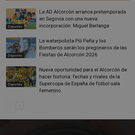
Google
La AD Alcorcón arranca pretemporada
Privacy Policy
en Segovia con una nueva
incorporación: Miguel Berlanga
Deportes
La waterpolista Pili Peña y los
AWSALBCORS
1 semana
Amazon.com
Bomberos serán los pregoneros de las
Inc.
Fiestas de Alcorcón 2026
embed.bsky.app
Deportes
Nueva oportunidad para el Alcorcón de
hacer historia: fechas y rivales de la
Supercopa de España de fútbol sala
Deportes
femenino