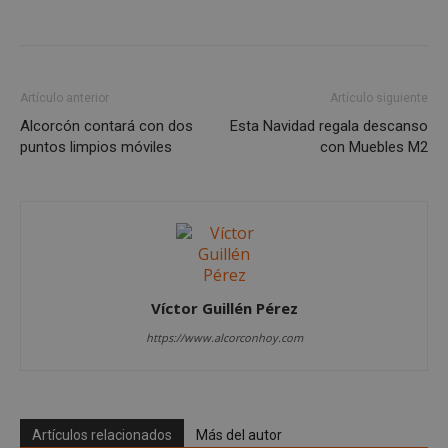
Cookies no clasificadas
Las cookies estrictamente necesarias permiten la
funcionalidad principal del sitio web, como el
inicio de sesión de usuario y la gestión de cuentas.
Artículo anterior
Artículo siguiente
El sitio web no se puede utilizar correctamente sin
las cookies estrictamente necesarias.
Alcorcón contará con dos
Esta Navidad regala descanso
puntos limpios móviles
con Muebles M2
Proveedor
/
Nombre
Vencimient
Dominio
PHPSESSID
Sesión
PHP.net
alcorconhoy.com
Víctor Guillén Pérez
https://www.alcorconhoy.com
Artículos relacionados
Más del autor