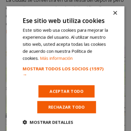
eso conlleva
cortes y desvíos del tráfico
. Este
×
domingo los conductores deben tenerlo muy en
Ese sitio web utiliza cookies
cuenta y atender a las recomendaciones de
Policía
Este sitio web usa cookies para mejorar la
Municipal de Alcorcón
.
experiencia del usuario. Al utilizar nuestro
sitio web, usted acepta todas las cookies
de acuerdo con nuestra Política de
cookies.
Más información
MOSTRAR TODOS LOS SOCIOS
(1597)
→
ACEPTAR TODO
RECHAZAR TODO
MOSTRAR DETALLES