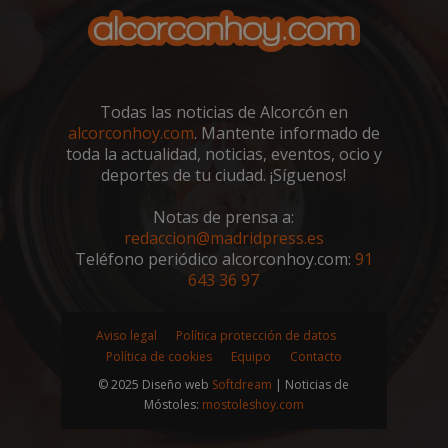
sp_landing
23 horas 59
Spotify Inc.
minutos
.spotify.com
Todas las noticias de Alcorcón en
alcorconhoy.com
. Mantente informado de
toda la actualidad, noticias, eventos, ocio y
deportes de tu ciudad. ¡Síguenos!
Notas de prensa a:
VISITOR_PRIVACY_METADATA
5 meses 4
YouTube
redaccion@madridpress.es
semanas
.youtube.com
Teléfono periódico alcorconhoy.com:
91
643 36 97
Aviso legal
Política protección de datos
Política de cookies
Equipo
Contacto
© 2025 Diseño web
Softdream
| Noticias de
Móstoles:
mostoleshoy.com