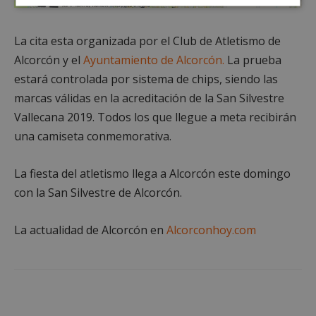
Cookies
Cookies de
estrictamente
rendimiento
necesarias
La cita esta organizada por el Club de Atletismo de
Alcorcón y el
Ayuntamiento de Alcorcón.
La prueba
estará controlada por sistema de chips, siendo las
Cookies de
Cookies de
preferencias
funcionalidad
marcas válidas en la acreditación de la San Silvestre
Vallecana 2019. Todos los que llegue a meta recibirán
una camiseta conmemorativa.
Cookies no clasificadas
La fiesta del atletismo llega a Alcorcón este domingo
con la San Silvestre de Alcorcón.
La actualidad de Alcorcón en
Alcorconhoy.com
Cookies estrictamente necesarias
Cookies de rendimiento
Cookies de preferencias
Cookies de funcionalidad