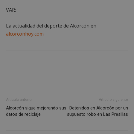
VAR:
La actualidad del deporte de Alcorcón en
VISITOR_PRIVACY_METADATA
5 meses 4
YouTube
alcorconhoy.com
semanas
.youtube.com
Artículo anterior
Artículo siguiente
Alcorcón sigue mejorando sus
Detenidos en Alcorcón por un
datos de reciclaje
supuesto robo en Las Presillas