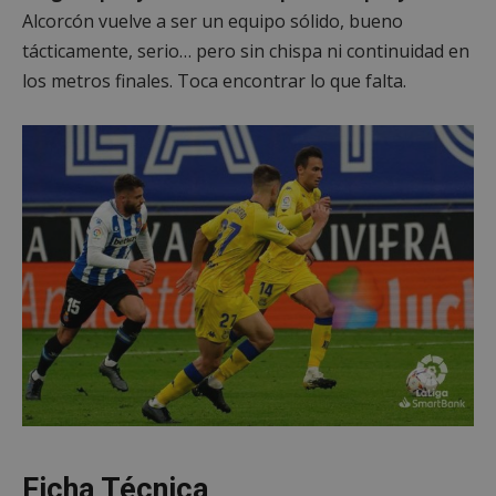
Cookies de
Cookies de
Alcorcón vuelve a ser un equipo sólido, bueno
preferencias
funcionalidad
tácticamente, serio… pero sin chispa ni continuidad en
los metros finales. Toca encontrar lo que falta.
Cookies no clasificadas
Cookies estrictamente necesarias
Cookies de rendimiento
Cookies de preferencias
Cookies de funcionalidad
Cookies no clasificadas
Las cookies estrictamente necesarias permiten la
funcionalidad principal del sitio web, como el
inicio de sesión de usuario y la gestión de cuentas.
Ficha Técnica
El sitio web no se puede utilizar correctamente sin