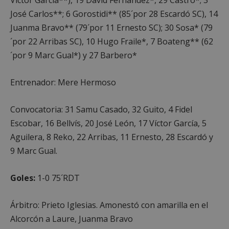
Víctor García**), 19 David Fernández*, 29 Castro*; 3
José Carlos**; 6 Gorostidi** (85´por 28 Escardó SC), 14
AWSALBCORS
1 semana
Amazon.com
Juanma Bravo** (79´por 11 Ernesto SC); 30 Sosa* (79
Inc.
embed.bsky.app
´por 22 Arribas SC), 10 Hugo Fraile*, 7 Boateng** (62
´por 9 Marc Gual*) y 27 Barbero*
Entrenador: Mere Hermoso
Convocatoria: 31 Samu Casado, 32 Guito, 4 Fidel
Escobar, 16 Bellvís, 20 José León, 17 Víctor García, 5
Aguilera, 8 Reko, 22 Arribas, 11 Ernesto, 28 Escardó y
9 Marc Gual.
Goles:
1-0 75´RDT
sp_landing
23 horas 59
Spotify Inc.
minutos
.spotify.com
Árbitro: Prieto Iglesias. Amonestó con amarilla en el
Alcorcón a Laure, Juanma Bravo