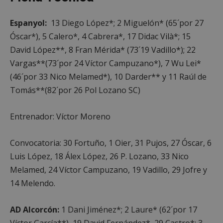
las cookies estrictamente necesarias.
Proveedor
/
Nombre
Vencimient
Espanyol:
13 Diego López*; 2 Miguelón* (65´por 27
Dominio
Óscar*), 5 Calero*, 4 Cabrera*, 17 Didac Vilà*; 15
PHPSESSID
Sesión
PHP.net
alcorconhoy.com
David López**, 8 Fran Mérida* (73´19 Vadillo*); 22
Vargas**(73´por 24 Víctor Campuzano*), 7 Wu Lei*
(46´por 33 Nico Melamed*), 10 Darder** y 11 Raúl de
Tomás**(82´por 26 Pol Lozano SC)
Entrenador: Víctor Moreno
Convocatoria: 30 Fortuño, 1 Oier, 31 Pujos, 27 Óscar, 6
Luis López, 18 Álex López, 26 P. Lozano, 33 Nico
Melamed, 24 Víctor Campuzano, 19 Vadillo, 29 Jofre y
Google
14 Melendo.
Privacy Policy
AD Alcorcón:
1 Dani Jiménez*; 2 Laure* (62´por 17