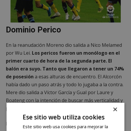
Dominio Perico
En la reanudación Moreno dio salida a Nico Melamed
por Wu Lei.
Los pericos fueron un monólogo en el
primer cuarto de hora de la segunda parte. El
balón era suyo. Tanto que llegaron a tener un 74%
de posesión
a esas alturas de encuentro. El Alcorcón
había dado un paso atrás y todo lo jugaba a la contra.
Mere dio salida a Víctor García y Gual por Laure y
Boateng con la intención de buscar más verticalidad y
×
presencia en ataque.
Ese sitio web utiliza cookies
La jugada a la contra alfarera llegó
a los 68 minutos
Este sitio web usa cookies para mejorar la