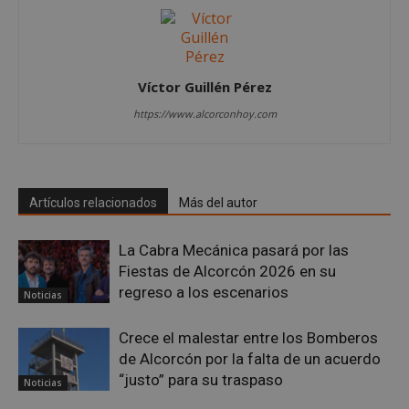
sp_t
1 año
Spotify Inc.
.spotify.com
Víctor Guillén Pérez
https://www.alcorconhoy.com
__cf_bm
29 minutos
Cloudflare Inc.
58 segundo
.twitter.com
Artículos relacionados
Más del autor
La Cabra Mecánica pasará por las
Fiestas de Alcorcón 2026 en su
regreso a los escenarios
Noticias
Crece el malestar entre los Bomberos
de Alcorcón por la falta de un acuerdo
CookieScriptConsent
4 semanas 
CookieScript
días
alcorconhoy.com
“justo” para su traspaso
Noticias