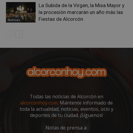
La Subida de la Virgen, la Misa Mayor y
la procesión marcarán un año más las
Fiestas de Alcorcón
Noticias
Proveedor
/
Nombre
Vencimiento
Descripció
Dominio
Nombre
Proveedor
/
Dominio
Vencimiento
Des
__Secure-
.youtube.com
5 meses 4
Todas las noticias de Alcorcón en
ROLLOUT_TOKEN
semanas
__gpi
.alcorconhoy.com
1 año 4
Es 
Proveedor
/
alcorconhoy.com
. Mantente informado de
Nombre
Vencimiento
Descr
semanas
que
Dominio
ttwid
.tiktok.com
11 meses 4
Esta cookie 
coo
toda la actualidad, noticias, eventos, ocio y
semanas
asocia
util
test_cookie
15 minutos
Doubl
Google LLC
deportes de tu ciudad. ¡Síguenos!
comúnmen
fine
(que 
.doubleclick.net
con análisis
seg
prop
entrega de
anál
de Go
Notas de prensa a:
contenido
rec
estab
personaliza
inf