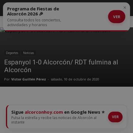
×
Programa de Fiestas de
Alcorcón 2026 🎉
VER
Consulta todos los conciertos,
Inicio
Deportes
actividades y horarios
Deportes
Noticias
Espanyol 1-0 Alcorcón/ RDT fulmina al
Alcorcón
Por
Víctor Guillén Pérez
-
sábado, 10 de octubre de 2020
Sigue
alcorconhoy.com
en Google News ⭐
VER
Pulsa la estrella y recibe las noticias de Alcorcón al
instante