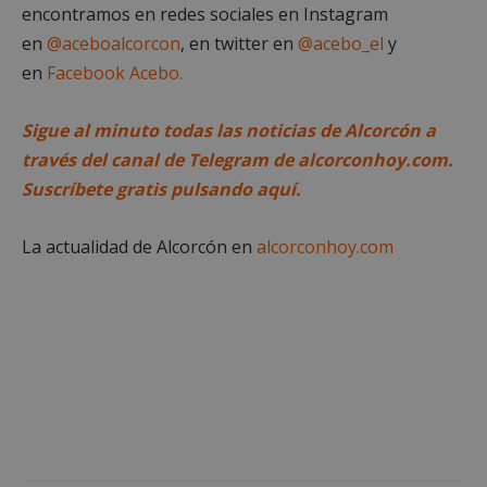
encontramos en redes sociales en Instagram
en
@aceboalcorcon
, en twitter en
@acebo_el
y
Google
en
Facebook Acebo.
Privacy Policy
Sigue al minuto todas las noticias de Alcorcón a
través del canal de Telegram de alcorconhoy.com.
Suscríbete gratis pulsando aquí.
AWSALBCORS
1 semana
Amazon.com
Inc.
embed.bsky.app
La actualidad de Alcorcón en
alcorconhoy.com