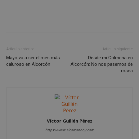
sp_landing
23 horas 59
Spotify Inc.
minutos
.spotify.com
Artículo anterior
Artículo siguiente
Mayo va a ser el mes más
Desde mi Colmena en
caluroso en Alcorcón
Alcorcón: No nos pasemos de
rosca
VISITOR_PRIVACY_METADATA
5 meses 4
YouTube
semanas
.youtube.com
Víctor Guillén Pérez
https://www.alcorconhoy.com