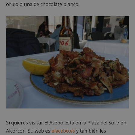
orujo o una de chocolate blanco.
Cookies de funcionalidad
Cookies no clasificadas
Las cookies estrictamente necesarias permiten la
funcionalidad principal del sitio web, como el
inicio de sesión de usuario y la gestión de cuentas.
El sitio web no se puede utilizar correctamente sin
las cookies estrictamente necesarias.
Proveedor
/
Nombre
Vencimient
Dominio
PHPSESSID
Sesión
PHP.net
alcorconhoy.com
Si quieres visitar El Acebo está en la Plaza del Sol 7 en
Alcorcón. Su web es
elacebo.es
y también les