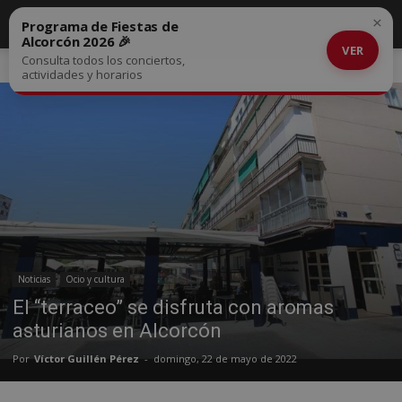
×
Programa de Fiestas de
Alcorcón 2026 🎉
VER
Consulta todos los conciertos,
Inicio
Noticias
actividades y horarios
Noticias
Ocio y cultura
El “terraceo” se disfruta con aromas
asturianos en Alcorcón
Por
Víctor Guillén Pérez
-
domingo, 22 de mayo de 2022