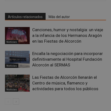
Artículos relacionados
Más del autor
Canciones, humor y nostalgia: un viaje
a la infancia de los Hermanos Aragón
sp_t
1 año
Spotify Inc.
en las Fiestas de Alcorcón
Noticias
.spotify.com
Encalla la negociación para incorporar
definitivamente al Hospital Fundación
Alcorcón al SERMAS
Noticias
Las Fiestas de Alcorcón llenarán el
Centro de música, flamenco y
__cf_bm
29 minutos
Cloudflare Inc.
58 segundo
actividades para todos los públicos
.twitter.com
Noticias