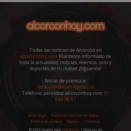
CookieScriptConsent
4 semanas 
CookieScript
días
alcorconhoy.com
Todas las noticias de Alcorcón en
alcorconhoy.com
. Mantente informado de
toda la actualidad, noticias, eventos, ocio y
deportes de tu ciudad. ¡Síguenos!
Notas de prensa a:
redaccion@madridpress.es
Teléfono periódico alcorconhoy.com:
91
643 36 97
Aviso legal
Política protección de datos
Política de cookies
Equipo
Contacto
Proveedor
/
Nombre
Vencimiento
Descripció
Dominio
© 2025 Diseño web
Softdream
| Noticias de