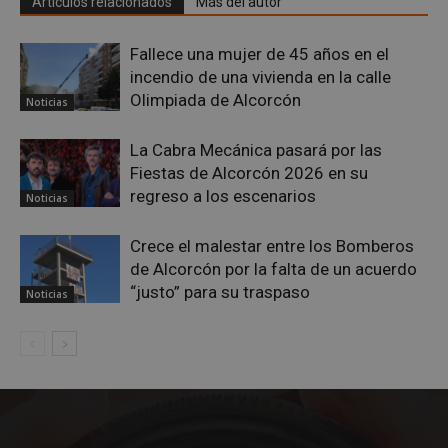
Artículos relacionados
Más del autor
Fallece una mujer de 45 años en el
incendio de una vivienda en la calle
Olimpiada de Alcorcón
Noticias
La Cabra Mecánica pasará por las
Fiestas de Alcorcón 2026 en su
regreso a los escenarios
Noticias
Crece el malestar entre los Bomberos
Google
Privacy Policy
de Alcorcón por la falta de un acuerdo
“justo” para su traspaso
Noticias
AWSALBCORS
1 semana
Amazon.com
Inc.
embed.bsky.app