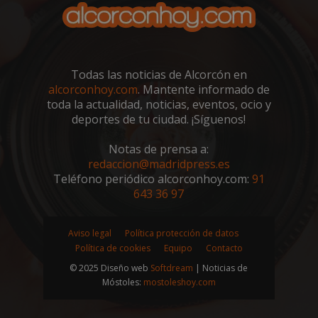
Todas las noticias de Alcorcón en
alcorconhoy.com
. Mantente informado de
toda la actualidad, noticias, eventos, ocio y
deportes de tu ciudad. ¡Síguenos!
Notas de prensa a:
redaccion@madridpress.es
Teléfono periódico alcorconhoy.com:
91
sp_landing
23 horas 59
Spotify Inc.
643 36 97
minutos
.spotify.com
Aviso legal
Política protección de datos
Política de cookies
Equipo
Contacto
© 2025 Diseño web
Softdream
| Noticias de
Móstoles:
mostoleshoy.com
VISITOR_PRIVACY_METADATA
5 meses 4
YouTube