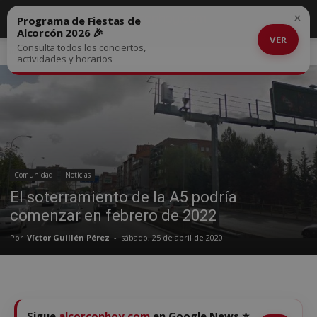
×
Programa de Fiestas de
Alcorcón 2026 🎉
VER
Consulta todos los conciertos,
Inicio
Comunidad
actividades y horarios
Comunidad
Noticias
El soterramiento de la A5 podría
comenzar en febrero de 2022
Por
Víctor Guillén Pérez
-
sábado, 25 de abril de 2020
Sigue
alcorconhoy.com
en Google News ⭐