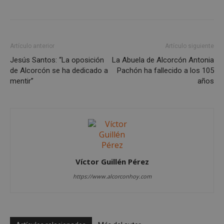
Artículo anterior
Artículo siguiente
Jesús Santos: “La oposición
La Abuela de Alcorcón Antonia
Cookies estrictamente necesarias
de Alcorcón se ha dedicado a
Pachón ha fallecido a los 105
Cookies de rendimiento
mentir”
años
Cookies de preferencias
Cookies de funcionalidad
Cookies no clasificadas
Las cookies estrictamente necesarias permiten la
funcionalidad principal del sitio web, como el
inicio de sesión de usuario y la gestión de cuentas.
Víctor Guillén Pérez
El sitio web no se puede utilizar correctamente sin
las cookies estrictamente necesarias.
https://www.alcorconhoy.com
Proveedor
/
Nombre
Vencimient
Dominio
PHPSESSID
Sesión
PHP.net
alcorconhoy.com