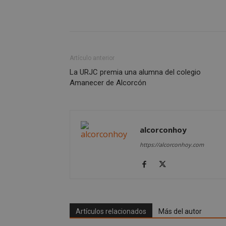
AWSALBCORS
Artículo anterior
La URJC premia una alumna del colegio
sp_landing
Amanecer de Alcorcón
VISITOR_PRIVACY
alcorconhoy
https://alcorconhoy.com
sp_t
__cf_bm
Artículos relacionados
Más del autor
CookieScriptConse