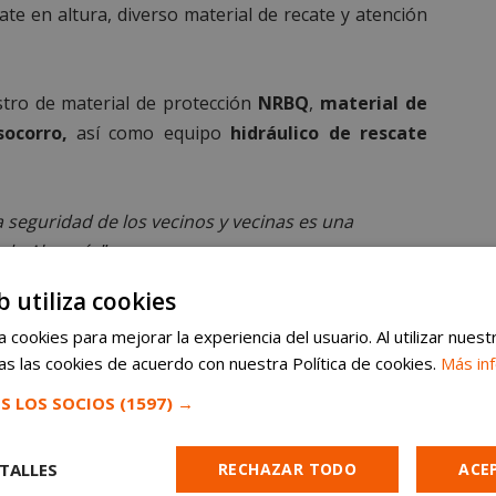
cate en altura, diverso material de recate y atención
stro de material de protección
NRBQ
,
material de
socorro,
así como equipo
hidráulico de rescate
a seguridad de los vecinos y vecinas es una
 de Alcorcón
”.
b utiliza cookies
 cookies para mejorar la experiencia del usuario. Al utilizar nuest
s las cookies de acuerdo con nuestra Política de cookies.
Más in
CIO DE BOMBEROS Y
S LOS SOCIOS
(1597) →
L DE
#ALCORCÓN
TALLES
RECHAZAR TODO
ACE
EVO MATERIAL Y