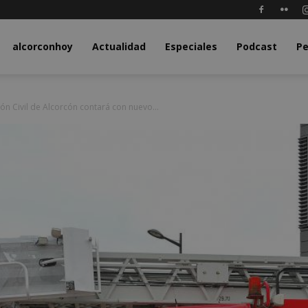
y.com
alcorconhoy
Actualidad
Especiales
Podcast
Pe
ón Civil de Alcorcón contará con nuevo...