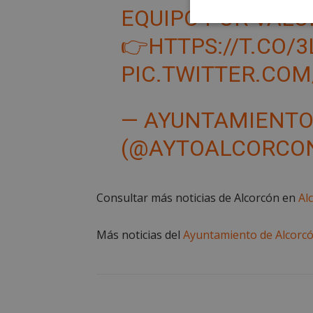
EQUIPO POR VALOR
Cookies
estrictament
👉
HTTPS://T.CO/
necesarias
PIC.TWITTER.COM
— AYUNTAMIENTO
(@AYTOALCORCO
Cooki
Las cookies estricta
Consultar más noticias de Alcorcón en
Al
la gestión de cuenta
Nombre
Más noticias del
Ayuntamiento de Alcorc
PHPSESSID