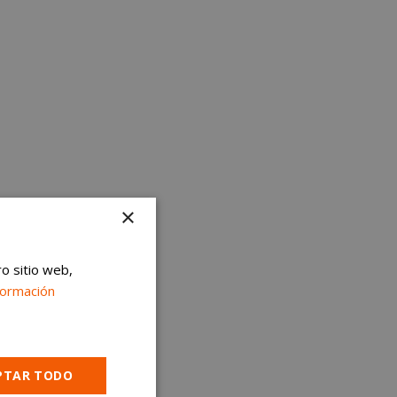
×
ro sitio web,
formación
PTAR TODO