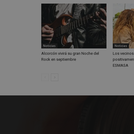
Nombre
Nombre
Nombre
__gpi
__Secure-
Noticias
Noticias
ROLLOUT_TOKEN
Alcorcón vivirá su gran Noche del
Los vecinos
test_cookie
ttwid
Rock en septiembre
positivament
ESMASA
OAID
IDE
_ga_MP6BJ9ENMQ
iutk
_ga
YSC
__gads