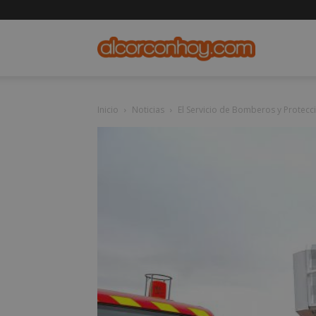
alcorconho
Inicio
Noticias
El Servicio de Bomberos y Protecci