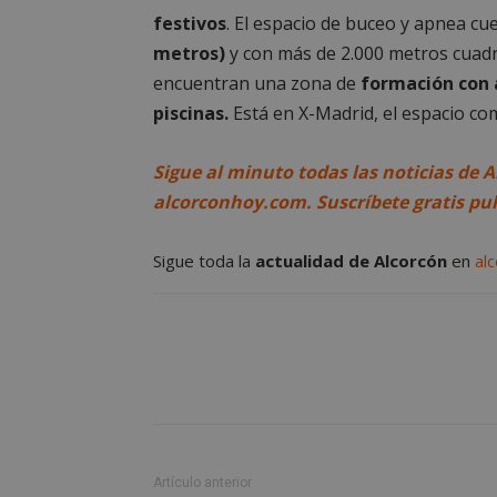
festivos
. El espacio de buceo y apnea cu
Las cookies estricta
metros)
y con más de 2.000 metros cuadr
la gestión de cuenta
encuentran una zona de
formación con a
Nombre
piscinas.
Está en X-Madrid, el espacio come
PHPSESSID
Sigue al minuto todas las noticias de A
alcorconhoy.com. Suscríbete gratis pu
Sigue toda la
actualidad de Alcorcón
en
al
AWSALBCORS
sp_landing
VISITOR_PRIVACY
Artículo anterior