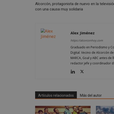
Alcorcón, protagonista de nuevo en la televisió
con una causa muy solidaria
sp_t
Alex Jiménez
__cf_bm
https://alcorconhoy.com
Graduado en Periodismo y Co
CookieScriptConse
Digital. Vecino de Alcorcón d
MARCA, Goal y ABC antes de 
redactor jefe y coordinador d
Nombre
Nombre
Nombre
__gpi
__Secure-
Artículos relacionados
Más del autor
ROLLOUT_TOKEN
test_cookie
ttwid
OAID