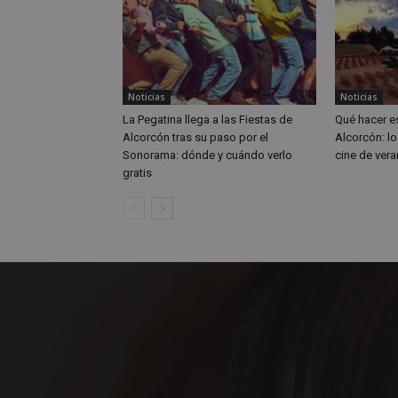
IDE
_ga_MP6BJ9ENMQ
iutk
Noticias
Noticias
_ga
YSC
La Pegatina llega a las Fiestas de
Qué hacer e
Alcorcón tras su paso por el
Alcorcón: lo
__gads
Sonorama: dónde y cuándo verlo
cine de vera
gratis
VISITOR_INFO1_LIV
__eoi