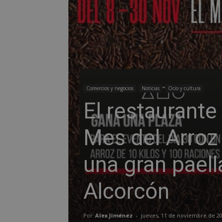
Comercios y negocios
Noticias
Ocio y cultura
El restaurante
Mes del Arroz
una gran pael
Alcorcón
Por
Alex Jiménez
-
jueves, 11 de noviembre de 2