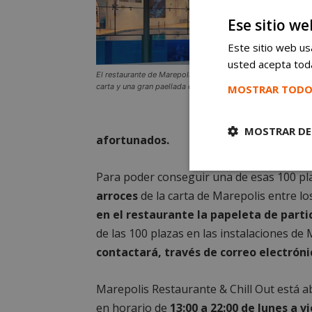
Ese sitio we
Este sitio web usa
usted acepta toda
El restaurante de Marepolis celebra el Mes del Arroz con c
carta y una gran paellada en X-Madrid en Alcorcón
MOSTRAR TODO
MOSTRAR DE
afortunados.
Cookies
Para poder conseguir una de esas 100 pl
estrictament
arroces
de la carta de Marepolis entre lo
necesarias
en el restaurante la papeleta de parti
de las 100 plazas en las instalaciones de
contactará, través de correo electróni
Marepolis Restaurante & Chill Out está a
Cooki
en horario de
13:00 a 22:00 de lunes a v