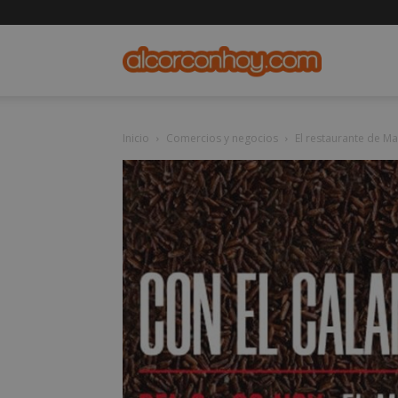
alcorconho
Inicio
Comercios y negocios
El restaurante de Ma