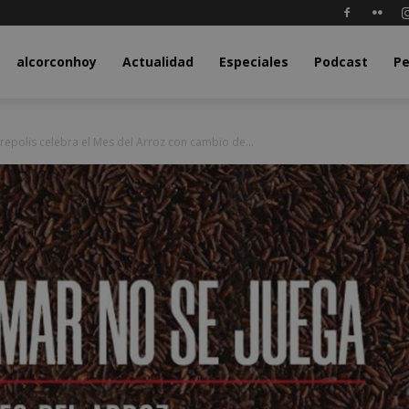
y.com
alcorconhoy
Actualidad
Especiales
Podcast
Pe
repolis celebra el Mes del Arroz con cambio de...