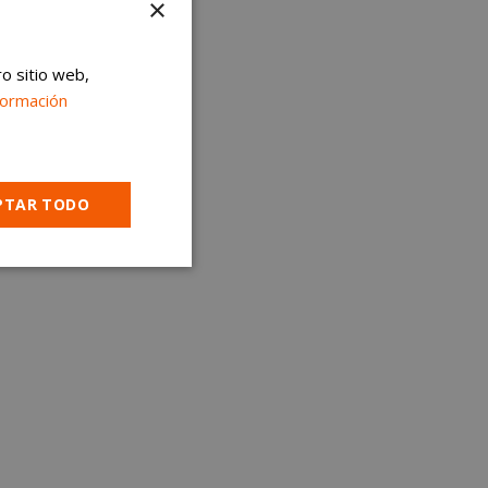
×
ro sitio web,
formación
PTAR TODO
Cookies no
clasificadas
encias