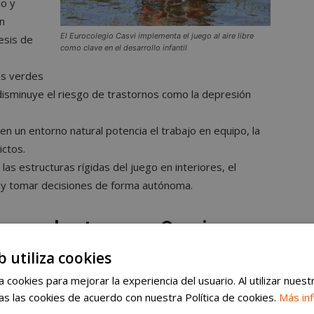
io y
n
El Eurocolegio Casvi implementa el juego al aire libre
esis de
como clave en el desarrollo infantil
os verdes
disminuye el riesgo de trastornos como la depresión
 en un entorno natural potencia el trabajo en equipo, la
ictos.
 las estructuras rígidas del juego en interiores, el
ar y tomar decisiones de forma autónoma.
con el entorno en Casvi
b utiliza cookies
 cookies para mejorar la experiencia del usuario. Al utilizar nuest
iciosa
, el aprendizaje no se limita al aula. En este
s las cookies de acuerdo con nuestra Política de cookies.
Más in
re libre y la educación en la naturaleza elementos