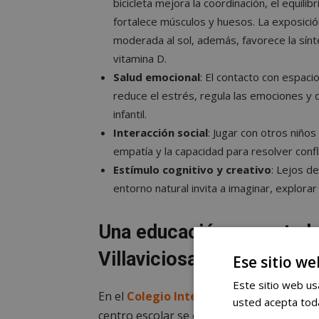
bicicleta mejora la coordinación, el equilibr
fortalece músculos y huesos. La exposició
moderada al sol, además, favorece la sínt
vitamina D.
Salud emocional
: El contacto con espaci
reduce el estrés, regula las emociones y 
infantil.
Interacción social
: Jugar con otros niños
empatía y la capacidad para resolver confl
Estímulo cognitivo y creativo
: Lejos de
entorno natural invita a imaginar, explor
Una educación conectada 
Villaviciosa
Ese sitio we
Este sitio web usa
En el
Colegio Internacional Casvi Villav
usted acepta toda
centro escolar se considera el juego al ai