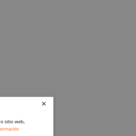
×
ro sitio web,
formación