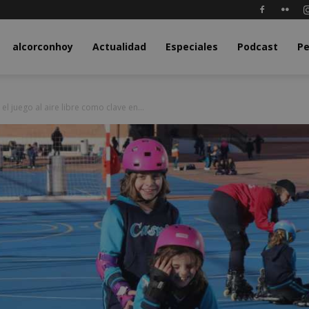
y.com
alcorconhoy
Actualidad
Especiales
Podcast
Pe
l juego al aire libre como clave en...