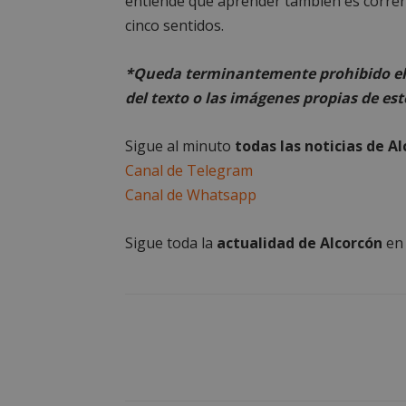
entiende que aprender también es correr,
__cf_bm
cinco sentidos.
*Queda terminantemente prohibido el 
CookieScriptConse
del texto o las imágenes propias de est
Sigue al minuto
todas las noticias de A
Canal de Telegram
Canal de Whatsapp
Nombre
Nombre
Nombre
__gpi
__Secure-
ROLLOUT_TOKEN
Sigue toda la
actualidad de Alcorcón
e
test_cookie
ttwid
OAID
IDE
_ga_MP6BJ9ENMQ
iutk