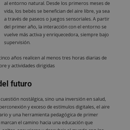
al entorno natural. Desde los primeros meses de
Sesión
Cookie generada por aplicaciones
PHP.net
lenguaje PHP. Este es un identifi
alcorconhoy.com
vida, los bebés se benefician del aire libre, ya sea
general que se utiliza para mante
de sesión del usuario. Normalm
a través de paseos o juegos sensoriales. A partir
generado al azar, la forma en qu
específico del sitio, pero un bue
del primer año, la interacción con el entorno se
mantener un estado de inicio de 
usuario entre páginas.
vuelve más activa y enriquecedora, siempre bajo
1 semana
Para un soporte continuo de adh
Amazon.com
supervisión.
de uso de CORS después de la act
Inc.
Chromium, estamos creando cook
embed.bsky.app
adicionales para cada una de esta
nco años realicen al menos tres horas diarias de
Google Privacy Policy
adherencia basadas en la duració
AWSALBCORS (ALB).
ibre y actividades dirigidas
23 horas 59
Requerido para garantizar la func
Spotify Inc.
minutos
complemento Spotify integrado. 
.spotify.com
resultado ninguna funcionalidad e
el futuro
_METADATA
5 meses 4
Esta cookie se utiliza para almace
YouTube
semanas
consentimiento del usuario y las
.youtube.com
privacidad para su interacción con 
 cuestión nostálgica, sino una inversión en salud,
datos sobre el consentimiento del
relación con diversas políticas y 
perconexión y exceso de estímulos digitales, el aire
privacidad, asegurando que sus p
honradas en futuras sesiones.
sario y una herramienta pedagógica de primer
1 año
Requerido para garantizar la func
Spotify Inc.
marcan el camino hacia una educación que
complemento Spotify integrado. 
.spotify.com
resultado ninguna funcionalidad e