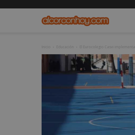
alcorconho
Inicio
Educación
El Eurocolegio Casvi implementa e