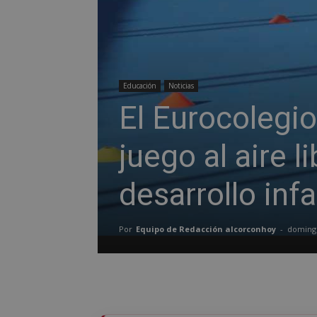
Educación
Noticias
El Eurocolegi
juego al aire l
desarrollo infa
Por
Equipo de Redacción alcorconhoy
-
domingo