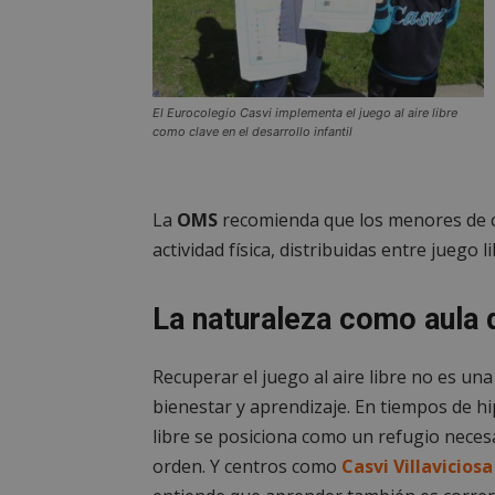
PHPSESSID
El Eurocolegio Casvi implementa el juego al aire libre
como clave en el desarrollo infantil
AWSALBCORS
La
OMS
recomienda que los menores de ci
actividad física, distribuidas entre juego l
sp_landing
La naturaleza como aula d
VISITOR_PRIVACY
Recuperar el juego al aire libre no es una
bienestar y aprendizaje. En tiempos de hi
libre se posiciona como un refugio nece
sp_t
orden. Y centros como
Casvi Villaviciosa