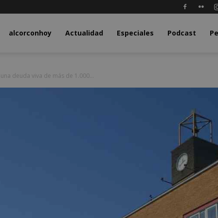
y.com
alcorconhoy
Actualidad
Especiales
Podcast
Pe
 una deuda viva de más de 1.000...