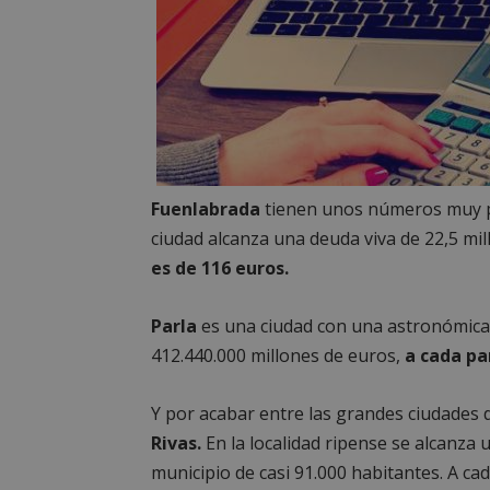
PHPSESSID
AWSALBCORS
Fuenlabrada
tienen unos números muy pa
ciudad alcanza una deuda viva de 22,5 mil
sp_landing
es de 116 euros.
Parla
es una ciudad con una astronómica 
VISITOR_PRIVACY
412.440.000 millones de euros,
a cada pa
Y por acabar entre las grandes ciudades 
Rivas.
En la localidad ripense se alcanza 
sp_t
municipio de casi 91.000 habitantes. A cad