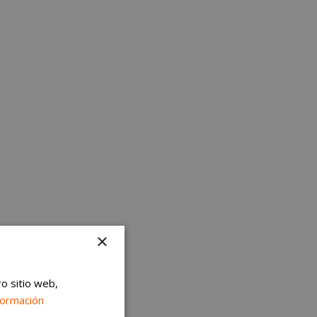
×
ro sitio web,
formación