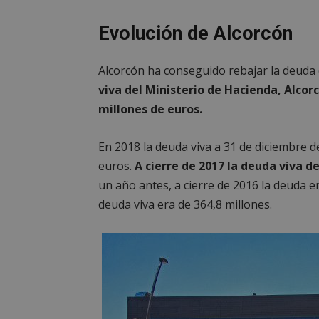
__cf_bm
Evolución de Alcorcón
CookieScriptConse
Alcorcón ha conseguido rebajar la deuda 
viva del Ministerio de Hacienda, Alcor
millones de euros.
En 2018 la deuda viva a 31 de diciembre d
Nombre
Nombre
euros.
A cierre de 2017 la deuda viva d
Nombre
__gpi
__Secure-
un año antes, a cierre de 2016 la deuda er
ROLLOUT_TOKEN
test_cookie
deuda viva era de 364,8 millones.
ttwid
OAID
IDE
_ga_MP6BJ9ENMQ
iutk