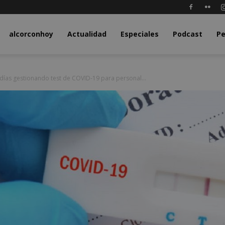
y.com
alcorconhoy
Actualidad
Especiales
Podcast
Pe
 días gestionando test de COVID-19 para personal...