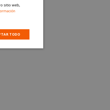
ro sitio web,
formación
PTAR TODO
Cookies no
clasificadas
encias
e sesión de usuario y