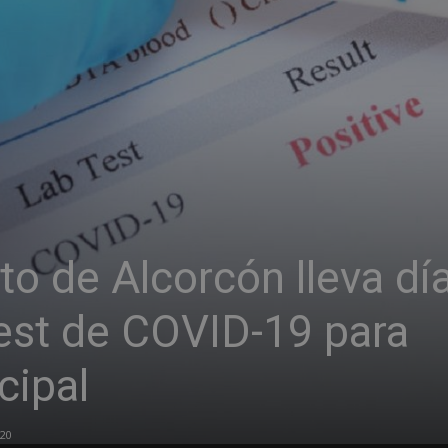
o de Alcorcón lleva dí
est de COVID-19 para
cipal
020