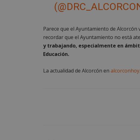
la gestión de cuenta
(@DRC_ALCORCO
Nombre
PHPSESSID
Parece que el Ayuntamiento de Alcorcón v
recordar que el Ayuntamiento no está at
y trabajando, especialmente en ámbito
Educación.
AWSALBCORS
La actualidad de Alcorcón en
alcorconhoy
sp_landing
VISITOR_PRIVACY