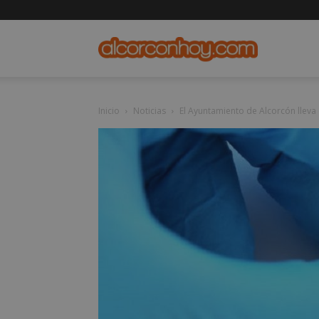
alcorconho
Inicio
Noticias
El Ayuntamiento de Alcorcón lleva