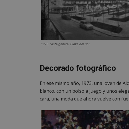
PHPSESSID
AWSALBCORS
1973. Vista general Plaza del Sol
Decorado fotográfico
sp_landing
En ese mismo año, 1973, una joven de Alc
VISITOR_PRIVACY
blanco, con un bolso a juego y unos ele
cara, una moda que ahora vuelve con fue
sp_t