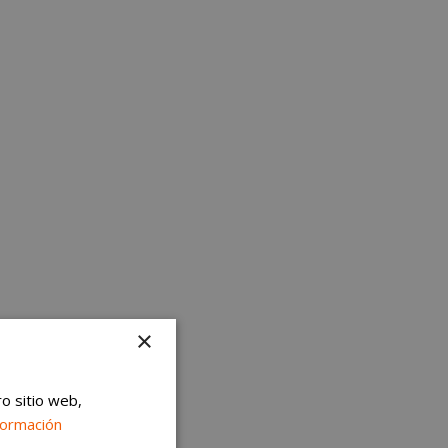
×
ro sitio web,
formación