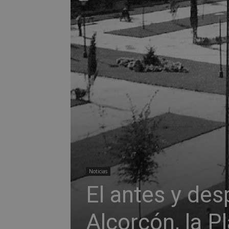
Noticias
El antes y des
Alcorcón, la P