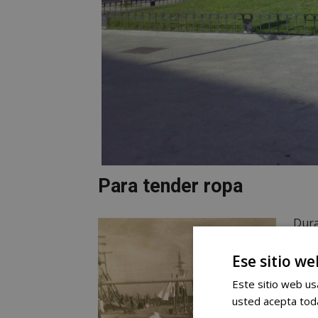
Para tender ropa
Dura
tend
Ese sitio we
Mien
en 1
Este sitio web usa
ropa
usted acepta toda